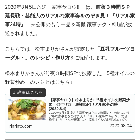
2020年8月5日放送 家事ヤロウ!!! は、
前夜３時間ＳＰ
延長戦・芸能人のリアルな家事姿をのぞき見！『リアル家
事24時』
！未公開のもう一品＆新撮 家事テク・料理が放
送されました。
こちらでは、松本まりかさんが披露した
「豆乳フルーツヨ
ーグルト」のレシピ・作り方
をご紹介します。
松本まりかさんが前夜３時間SPで披露した「5種オイルの
野菜炒め」のレシピはこちら↓
【家事ヤロウ】松本まりか「5種オイルの野菜炒
め」の作り方｜3時間SP!リアル家事24時
(2020.8.4)
2020年8月4日放送「家事ヤロウ!!!３時間SP」芸能人のリ
アルな家事姿をのぞき見！『リアル家事24時』で、女優・
松本まりかさんが披露した「5種オイルの野菜炒め」のレ
シピ・作り方をご紹介します。Ｃｈｅｃｋ！3時間SP「家
2020.08.04
rinrinto.com
事ベスト20」まと...