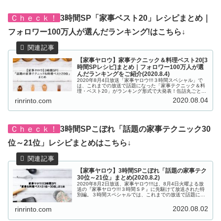
Ｃｈｅｃｋ！
3時間SP「家事ベスト20」レシピまとめ｜
フォロワー100万人が選んだランキング!はこちら↓
【家事ヤロウ】家事テクニック＆料理ベスト20[3
時間SPレシピ]まとめ｜フォロワー100万人が選
んだランキングをご紹介(2020.8.4)
2020年8月4日放送「家事ヤロウ!!!３時間スペシャル」で
は、これまでの放送で話題になった「家事テクニック＆料
理・ベスト20」がランキング形式で大発表！缶詰丸ごとゼ
リーや中丸さんも大絶賛の「みりん+生クリーム」だけで
2020.08.04
rinrinto.com
できる絶品スイーツ、高...
Ｃｈｅｃｋ！
3時間SPこぼれ「話題の家事テクニック30
位～21位」レシピまとめはこちら↓
【家事ヤロウ】3時間SPこぼれ「話題の家事テク
30位～21位」まとめ(2020.8.2)
2020年8月2日放送、家事ヤロウ!!!は、8月4日火曜よる放
送の『家事ヤロウ!!!３時間ＳＰ』に先駆けて放送された特
別編。３時間スペシャルでは、これまでの放送で話題にな
った「家事テクニック＆料理・ベスト20」がランキング形
式で発表されます...
2020.08.02
rinrinto.com