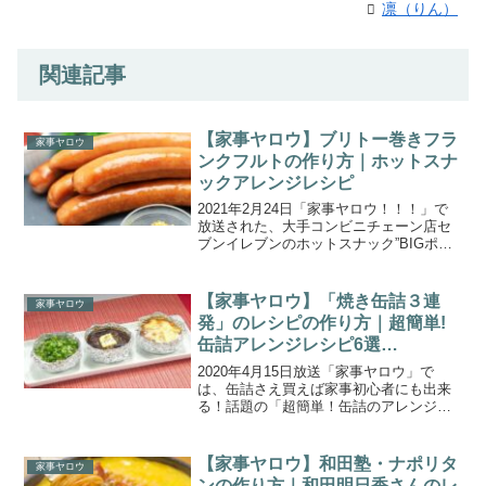
凛（りん）
関連記事
【家事ヤロウ】ブリトー巻きフラ
家事ヤロウ
ンクフルトの作り方｜ホットスナ
ックアレンジレシピ
2021年2月24日「家事ヤロウ！！！」で
放送された、大手コンビニチェーン店セ
ブンイレブンのホットスナック”BIGポー
クフランク”を使った「ブリトー巻きフラ
ンクフルト」の作り方をご紹介します。
コンビニのレジ横にあるホットスナッ
【家事ヤロウ】「焼き缶詰３連
家事ヤロウ
ク！そのまま食...
発」のレシピの作り方｜超簡単!
缶詰アレンジレシピ6選
(2020.4.15)
2020年4月15日放送「家事ヤロウ」で
は、缶詰さえ買えば家事初心者にも出来
る！話題の「超簡単！缶詰のアレンジレ
シピ ６選」が登場しました！こちらで
は、缶詰を開けてただ焼くだけ！？チー
ズダッカルビ、カニ味噌、つぶ貝バター
【家事ヤロウ】和田塾・ナポリタ
家事ヤロウ
の３品「焼き缶詰３連...
ンの作り方｜和田明日香さんのレ