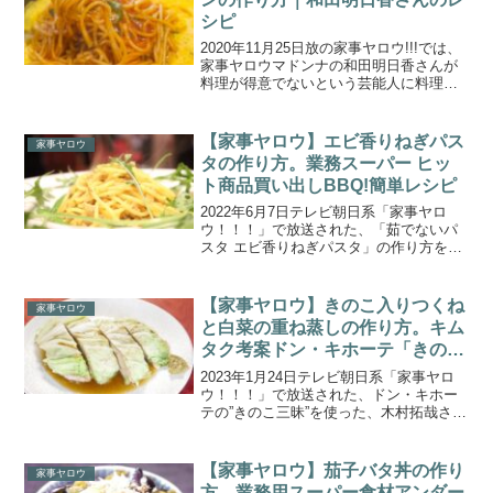
シピ
2020年11月25日放の家事ヤロウ!!!では、
家事ヤロウマドンナの和田明日香さんが
料理が得意でないという芸能人に料理を
教える「和田塾」を開講！今回は、
NEWSの加藤シゲアキさん、ロッヂ・中
岡中岡創一さん、錦鯉 長谷川さん・渡辺
【家事ヤロウ】エビ香りねぎパス
家事ヤロウ
さん、ルシフ...
タの作り方。業務スーパー ヒッ
ト商品買い出しBBQ!簡単レシピ
2022年6月7日テレビ朝日系「家事ヤロ
ウ！！！」で放送された、「茹でないパ
スタ エビ香りねぎパスタ」の作り方をご
紹介します。２大業務用スーパー『業務
スーパー』と『肉のハナマサ』で、勝地
涼さんと家事ヤロウ3人が話題の人気商品
【家事ヤロウ】きのこ入りつくね
家事ヤロウ
を買い出し！買い...
と白菜の重ね蒸しの作り方。キム
タク考案ドン・キホーテ「きのこ
三昧」アレンジレシピ。
2023年1月24日テレビ朝日系「家事ヤロ
ウ！！！」で放送された、ドン・キホー
テの”きのこ三昧”を使った、木村拓哉さん
考案のアレンジレシピ「きのこ入りつく
ねと白菜の重ね蒸し」の作り方をご紹介
します。木村拓哉が参戦！人気ディスカ
【家事ヤロウ】茄子バタ丼の作り
家事ヤロウ
ウント店の常連...
方。業務用スーパー食材アンダー