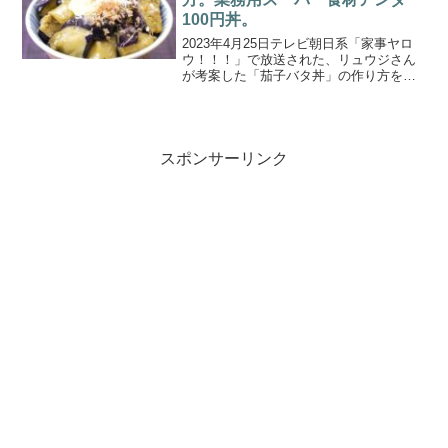
100円丼。
2023年4月25日テレビ朝日系「家事ヤロ
ウ！！！」で放送された、リュウジさん
が考案した「茄子バタ丼」の作り方をご
紹介します。業務用スーパーの食材で激
安アンダー100円丼！1食94円焼き鳥トマ
ト丼VS83円豚ニラ丼 VS 98円茄子バタ丼
な...
スポンサーリンク