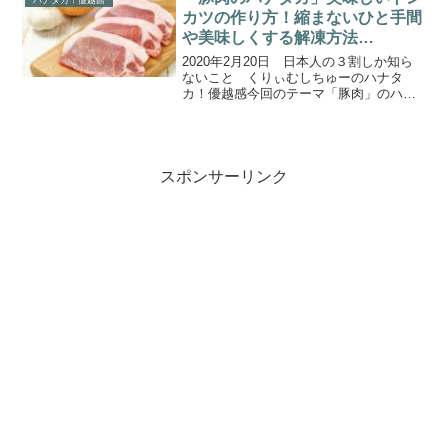
てくれたのは、...
カツの作り方！縮まないひと手間
や美味しくする解凍方法
（2020.2.20）
2020年2月20日 日本人の３割しか知ら
ないこと くりぃむしちゅーのハナタ
カ！優越感今回のテーマ「豚肉」のハナ
タカについて取り上げます。☑豚肉をよ
く焼かないといけない理由とは？☑揚げ
たとんかつが縮まないようにするひと工
夫とは？☑豚肉と○○...
スポンサーリンク