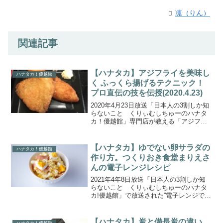
凛（りん）
関連記事
【ハナタカ】アジフライを美味し
ハナタカ！優越館
く ふっくら揚げるテクニック！
プロ直伝の技を伝授(2020.4.23)
2020年4月23日放送「日本人の3割しか知
らないこと くりぃむしちゅーのハナタ
カ！優越館」専門店が教える「アジフラ
イ」の（秘）情報について取り上げま
す。今回教えてくれるのは、アジフライ
専門店「京ばし松輪」さんです。こちら
【ハナタカ】ゆでない卵サラダの
ハナタカ！優越館
では、「アジを揚げ...
作り方。つくりおき食堂まりえさ
んの電子レンジレシピ
2021年4年8日放送「日本人の3割しか知
らないこと くりぃむしちゅーのハナタ
カ!優越館」で放送された”電子レンジで作
る”「ゆでない卵サラダ」の作り方・レシ
ピをご紹介します。電子レンジの専門家
軍団が教えるハナタカの中で紹介された
【ハナタカ】炭と備長炭の違い