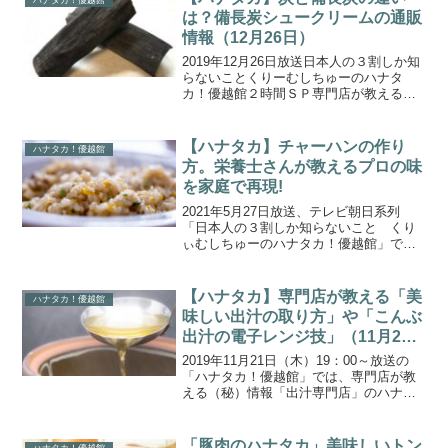
ハナタカ！優越館
電子レンジだ...
は？備長炭シュークリームの通販
情報（12月26日）
2019年12月26日放送日本人の３割しか知
らないことくりーむしちゅーのハナタ
カ！優越館２時間ＳＰ専門店が教える
（秘）情報「備長炭」のハナタカにで紹
介されたついて取り上げます。今回教え
てくれるのは、紀州備長炭専門店「セレ
【ハナタカ】チャーハンの作り
ハナタカ！優越館
ネ」の岡本泰宏さんで...
方。栄養士さんが教えるプロの味
を家庭で再現!
2021年5月27日放送、テレビ朝日系列
「日本人の３割しか知らないこと くり
ぃむしちゅーのハナタカ！優越館」で放
送された家庭でプロの味が再現できる
「五目チャーハン」の作り方をご紹介し
ます。今回は、チャーハンの最強専門家
【ハナタカ】専門店が教える「美
ハナタカ！優越館
軍団がプロのテクニック...
味しい出汁の取り方」や「こんぶ
出汁の電子レンジ技」（11月21
日）
2019年11月21日（木）19：00～放送の
「ハナタカ！優越館」では、専門店が教
える（秘）情報「出汁専門店」のハナタ
カ情報について取り上げます。美味しい
出汁の取り方！電子レンジでも取れるこ
んぶ出汁！の取り方はこちら！今回教え
「豚肉のハナタカ」美味しいトン
ハナタカ！優越館