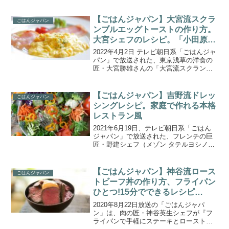
を訪問。家族揃って丹精込めて育ててい
る畑でとれた「ミスター浅野のけっさ
く」というミニトマトの甘さと大玉トマ
【ごはんジャパン】大宮流スクラ
ごはんジャパン
トの旨さを持つトマト...
ンブルエッグトーストの作り方。
大宮シェフのレシピ。「小田原
市・卵」より。
2022年4月2日 テレビ朝日系「ごはんジャ
パン」で放送された、東京浅草の洋食の
匠・大宮勝雄さんの「大宮流スクランブ
ルエッグトースト」の作り方をご紹介し
ます。今回の食材は神奈川県小田原市の
『たまご』。檀上さんご夫婦が営む自然
【ごはんジャパン】吉野流ドレッ
ごはんジャパン
養鶏場「春夏秋冬...
シングレシピ。家庭で作れる本格
レストラン風
2021年6月19日、テレビ朝日系「ごはん
ジャパン」で放送された、フレンチの巨
匠・野建シェフ（メゾン タテルヨシノ）
直伝 家庭でも作れる「吉野流ドレッシン
グレシピ」の作り方をご紹介します。今
回の舞台は埼玉県さいたま市岩槻区。13
【ごはんジャパン】神谷流ロース
ごはんジャパン
組の若手農家...
トビーフ丼の作り方、フライパン
ひとつ!15分でできるレシピ
(2020.8.22)
2020年8月22日放送の「ごはんジャパ
ン」は、肉の匠・神谷英生シェフが『フ
ライパンで手軽にステーキとローストビ