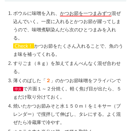
ボウルに味噌を入れ、
かつお節を一つまみずつ
混ぜ
込んでいく。一度に入れるとかつお節が躍ってしま
うので、味噌煮馴染んだら次のひとつまみを入れ
る。
Check！
かつお節をたくさん入れることで、魚のう
ま味を補ってくれる。
すりごま（８ｇ）を加えてまんべんなく混ぜ合わせ
る。
薄くのばした「
２
」のかつお節味噌をフライパンで
で片面１～２分焼く。軽く焦げ目が出たら、５
中火
ｇだけ取り分けておく。
焼いたかつお節みそと水１５０ｍｌをミキサー（ブ
レンダー）で撹拌して伸ばし、タレにする。よく混
ぜたら冷蔵庫で冷やす。