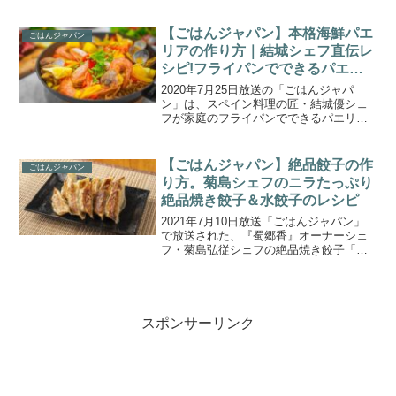
ーフが作れるプロの技』を伝授！こちら
では、雛形あきこさんが肉料理とジビエ
料理に定評のある『ラ・ブーシェリー・
【ごはんジャパン】本格海鮮パエ
ごはんジャパン
デュ・ブッパ』オーナ...
リアの作り方｜結城シェフ直伝レ
シピ!フライパンでできるパエリ
ア(2020.7.25)
2020年7月25日放送の「ごはんジャパ
ン」は、スペイン料理の匠・結城優シェ
フが家庭のフライパンでできるパエリア
作りのノウハウを一から伝授！パエリア
に適したお米の選び方や分量、さまざま
なう材を入れるベストなタイミングな
【ごはんジャパン】絶品餃子の作
ごはんジャパン
ど、家庭のフライパンで...
り方。菊島シェフのニラたっぷり
絶品焼き餃子＆水餃子のレシピ
2021年7月10日放送「ごはんジャパン」
で放送された、『蜀郷香』オーナーシェ
フ・菊島弘従シェフの絶品焼き餃子「絶
品餃子（焼き餃子＆水餃子）」の作り方
をご紹介します。今回の放送では、四川
料理の匠・菊島弘従シェフ、ＳＫＥ４８
の須田亜香里さん、...
スポンサーリンク