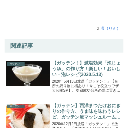
凛（りん）
関連記事
【ガッテン！】減塩効果「泡じょ
ガッテン！
うゆ」の作り方！楽しい！おいし
い・泡レシピ(2020.5.13)
2020年5月13日放送「ガッテン！」【台
所の残り物に福あり！今こそ役立つワザ
大公開SP】。冷蔵庫や台所の隅に置き去
りにされた食材や調味料を上手く使った
アレンジ法が放送されました。こちらで
は、「泡じょうゆ（泡醤油）」の作り方
【ガッテン】西洋まつたけおにぎ
ガッテン！
についてご紹介し...
りの作り方、うま味を味わうレシ
ピ。ガッテン流マッシュルームの
香りを高める方法
2020年12月2日放送「ガッテン！」で放