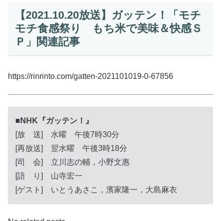
【2021.10.20放送】ガッテン！「モチ
モチ食感祭り もち米で美味＆快感Ｓ
Ｐ」関連記事
https://rinrinto.com/gatten-2021101019-0-67856 ‎
■NHK『ガッテン！』
[放 送] 水曜 午後7時30分
[再放送] 翌水曜 午後3時18分
[司 会] 立川志の輔，小野文惠
[語 り] 山寺宏一
[ゲスト] いとうあさこ，濱家隆一，大島麻衣