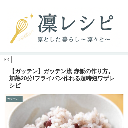
PR
【ガッテン】ガッテン流 赤飯の作り方。
加熱20分!フライパン作れる超時短ワザレ
シピ
ガッテン！