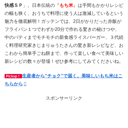
快感ＳＰ
」。日本伝統の『
もち米
』は手間もかかりレシピ
の幅も狭く、おうちで料理に使う人は激減しているという
魅力を徹底解明！ガッテンでは、2日がかりだった赤飯が
フライパン１つでわずか20分で作れる驚きの秘けつや、
中のパティまでモチモチの新食感ライスバーガー、３代続
く料理研究家きじまりゅうたさんの驚き新レシピなど、お
こわから簡単手ごね餅まで、作って楽しい食べて美味しい
新レシピの数々が登場！ぜひ参考にしてみてくださいね。
生産者から“チョク”で届く。美味しいもち米はこ
Pickup！
ちらから
スポンサーリンク