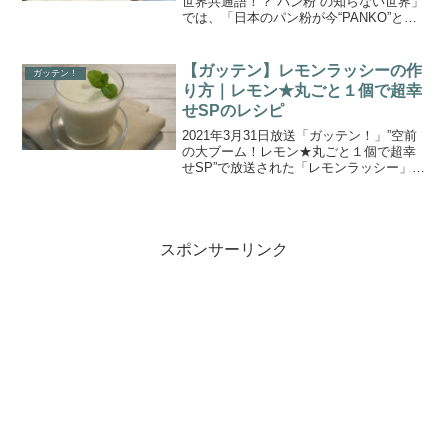
世界共通語！？“パン粉”の知らない世界」
では、「日本のパン粉が今“PANKO”とし
て世界で大人気！そのワケは？」を放
送。日本の食文化とともに独自の進化を
遂げたPANKOの“知られざる世界”のルー
【ガッテン】レモンラッシーの作
ガッテン！
ツ...
り方｜レモン★丸ごと１個で超幸
せSPのレシピ
2021年3月31日放送「ガッテン！」”空前
の大ブーム！レモン★丸ごと１個で超幸
せSP”で放送された「レモンラッシー」の
作り方をご紹介します。今回番組では、
レモンの健康効果の最前線に密着し、レ
モンの魅力を最大限に引き出す”本当のレ
モンの搾り...
スポンサーリンク