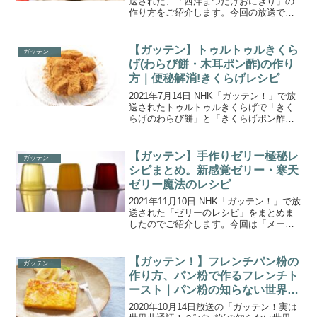
送された、「西洋まつたけおにぎり」の
作り方をご紹介します。今回の放送で
は、冬においしいキノコの中から別名”西
洋まつたけ”とも呼ばれるマッシュルーム
を取り上げ、調べてみたら見えてきたマ
【ガッテン】トゥルトゥルきくら
ガッテン！
ッシュルーム真の...
げ(わらび餅・木耳ポン酢)の作り
方｜便秘解消!きくらげレシピ
2021年7月14日 NHK「ガッテン！」で放
送されたトゥルトゥルきくらげで「きく
らげのわらび餅」と「きくらげポン酢」
の作り方をご紹介します。今週のガッテ
ンでは、大注目の”謎のきのこ”きくらげを
取り上げました。きくらげは全食品の中
【ガッテン】手作りゼリー極秘レ
ガッテン！
で不溶性食...
シピまとめ。新感覚ゼリー・寒天
ゼリー魔法のレシピ
2021年11月10日 NHK「ガッテン！」で放
送された「ゼリーのレシピ」をまとめま
したのでご紹介します。今回は「メーカ
ー極秘事項 健康食ゼリーが別次元のお
いしさにＳＰ」。ゼリーの素（もと）の
開発者が明かす、ぷるっぷるのゼリーを
【ガッテン！】フレンチパン粉の
ガッテン！
生む、公式レ...
作り方、パン粉で作るフレンチト
ースト｜パン粉の知らない世界
絶品レシピ
2020年10月14日放送の「ガッテン！実は