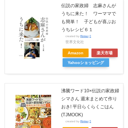
伝説の家政婦 志麻さんが
うちに来た！ ワーママで
も簡単！ 子どもが喜ぶお
うちレシピ６１
created by
Rinker
世界文化社
Amazon
楽天市場
Yahooショッピング
沸騰ワード10×伝説の家政婦
シマさん 週末まとめて作り
おき! 平日らくらくごはん
(TJMOOK)
created by
Rinker