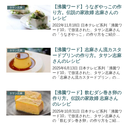
て、３時間で１５品という怒涛の勢いで
激うま料理を作り上げる料理研究家のタ
【沸騰ワード】うなぎやっこの作
タサン志麻
サン志麻さん。今...
り方。伝説の家政婦 志麻さんの
レシピ
2022年11月18日 日本テレビ系列「沸騰ワ
ード10」で放送された、タサン志麻さん
の「うなぎやっこ」の作り方をご紹介し
ます。伝説の家政婦 志麻さんが前田敦子
さん＆趣里さんのリクエストに応え、秋
の新食材を使った絶品満腹料理を連発！
【沸騰ワード】志麻さん流カスタ
タサン志麻
衝撃ツナ缶...
ードプリンの作り方。タサン志麻
さんのレシピ
2025年6月13日 日本テレビ系列「沸騰ワ
ード10」で放送された、タサン志麻さん
の「志麻さん流カスタードプリン」の作
り方をご紹介します。志麻さん一家の新
居改装ドキュメント！築120年の新居改装
は、フランス風図書館に200㎏インテリア
【沸騰ワード】飲むダシ巻き卵の
タサン志麻
が到着...
作り方。伝説の家政婦 志麻さん
のレシピ
2025年10月31日 日本テレビ系列「沸騰ワ
ード10」で放送された、タサン志麻さん
の「飲むダシ巻き卵」の作り方をご紹介
します。志麻さんの『伝説の家政婦志麻