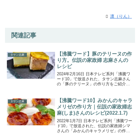
凛（りん）
関連記事
【沸騰ワード】豚のテリーヌの作
タサン志麻
り方。伝説の家政婦 志麻さんの
レシピ
2024年2月16日 日本テレビ系列「沸騰ワ
ード10」で放送された、タサン志麻さん
の「豚のテリーヌ」の作り方をご紹介し
ます。伝説の家政婦志麻さん出川還暦祝
いでＳＰ料理連発！今日の志麻さんは一
味違う！出川さんのため事前準備アリ！
【沸騰ワード10】みかんのキャラ
タサン志麻
大好物がフルコ...
メリゼの作り方｜伝説の家政婦志
麻(しま)さんのレシピ(2022.1.7)
2022年1月7日 日本テレビ系列「沸騰ワー
ド10」で放送された、伝説の家政婦シマ
さんの「みかんのキャラメリゼ」の作り
方をご紹介します。初見の食材を使っ