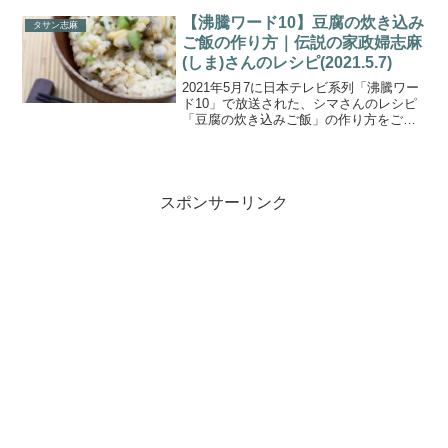
さん 簡単究極の朝食SP』が特集されまし
た。番組では、俳優の北村匠海さん 林裕
【沸騰ワード10】豆腐の炊き込み
タサン志麻
さん...
ご飯の作り方｜伝説の家政婦志麻
(しま)さんのレシピ(2021.5.7)
2021年5月7に日本テレビ系列「沸騰ワー
ド10」で放送された、シマさんのレシピ
「豆腐の炊き込みご飯」の作り方をご紹
介します。”伝説の家政婦シマさん”と呼ば
れ、レシピ本はどれも大人気のタサン志
麻（しま）さんが、今回はＤＡＩＧＯさ
ん＆加藤ロー...
スポンサーリンク