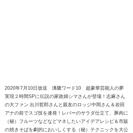
2020年7月10日放送 沸騰ワード10 超豪華芸能人の夢
実現２時間SPに伝説の家政婦シマさんが登場！志麻さん
の大ファン 出川哲郎さんと親友のロッジ中岡さん＆岩田
アナの前でスゴ技を連発！レバーのサラダ仕立て、豚肉に
（秘）フルーツなどなどマネしたいアイデアレシピ＆市販
の焼きそばを劇的においしくする（秘）テクニックを大公