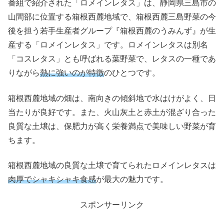
番組で紹介された「ロメインレタス」は、静岡県三島市の
山間部に位置する箱根西麓地域で、箱根西麓三島野菜の今
後を担う若手生産者グループ『箱根西麓のうみんず』が生
産する「ロメインレタス」です。ロメインレタスは別名
「コスレタス」とも呼ばれる葉野菜で、レタスの一種であ
りながら
熱に強いのが特徴
のひとつです。
箱根西麓地域の畑は、南向きの傾斜地で水はけがよく、日
当たりが良好です。また、火山灰土と赤土が混ざり合った
良質な土壌は、保肥力が高く栄養満点で美味しい野菜が育
ちます。
箱根西麓地域の良質な土壌で育てられたロメインレタスは
肉厚でシャキシャキ食感
が最大の魅力です。
スポンサーリンク