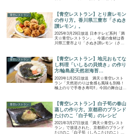
ちらでは、父・キングサーモンと母・ニ
ジマスをかけあわせて生まれた奇跡のサ
ーモン！富士の介を使った「ガリバタ味
【青空レストラン】とり唐レモン
青空レストラン
噌炒め」の作り方...
の作り方。香川県三豊市「さぬき
讃レモン」。
2025年3月29日放送 日本テレビ系列「満
天☆青空レストラン」、今週の食材は香
川県三豊市より「さぬき讃レモン（さぬ
きさんれもん）」。番組で取り上げられ
た、「とり唐レモン」の作り方をご紹介
します。材料・作り方をまとめたので、
【青空レストラン】地元おもてな
青空レストラン
ぜひ参考にしてみ...
し料理「いしるの貝焼き」の作り
方/輪島産天然岩海苔
（2020.1.25）
2020年1月25日放送 満天☆青空レスト
ラン「天然岩のりは食感も風味も別格！
極上のりで手巻き寿司‼」今回の舞台は、
石川県輪島市。日本海の荒波が育てた、
超貴重な「天然岩海苔」が登場しまし
た！ゲストのゆきぽよさんと、荒波がた
【青空レストラン】白子筍の春山
青空レストラン
つ岩場の海苔畑で収...
蒸しの作り方。京都府のブランド
たけのこ「白子筍」のレシピ
2021年3月27日放送「満天☆青空レスト
ラン」で放送された、京都府のブランド
たけのこ「白子筍（しろこたけのこ）」