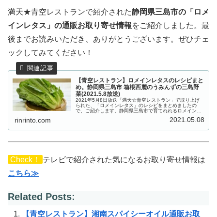
満天★青空レストランで紹介された
静岡県三島市の「ロメ
インレタス」の通販お取り寄せ情報
をご紹介しました。最
後までお読みいただき、ありがとうございます。ぜひチェ
ックしてみてください！
【青空レストラン】ロメインレタスのレシピまと
め。静岡県三島市 箱根西麓のうみんずの三島野
菜(2021.5.8放送)
2021年5月8日放送「満天☆青空レストラン」で取り上げ
られた、「ロメインレタス」のレシピをまとめましたの
で、ご紹介します。静岡県三島市で育てれれるロメインレ
タスは、甘みとシャキシャキ食感が特徴です。水はけがよ
2021.05.08
rinrinto.com
く保肥力が高い土壌で育つロメイ...
Check！
テレビで紹介された気になるお取り寄せ情報は
こちら≫
Related Posts:
【青空レストラン】湘南スパイシーオイル通販お取