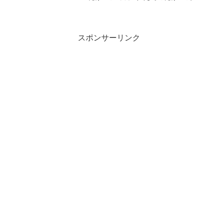
を使った「白子筍の春山蒸し」の作り方
をご紹介します。京都のブランド筍”白子
たけのこ”は、日焼けのない白い皮とふく
よかな形で、え...
スポンサーリンク