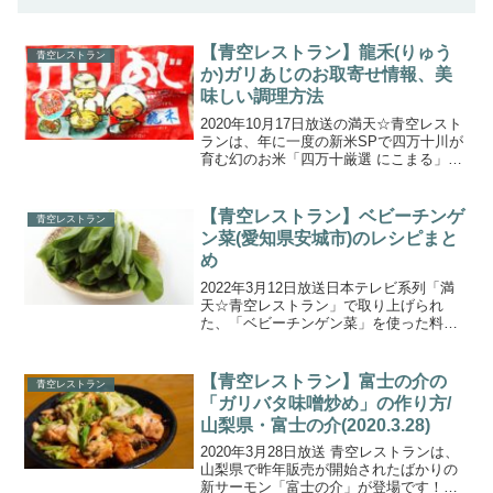
【青空レストラン】龍禾(りゅう
青空レストラン
か)ガリあじのお取寄せ情報、美
味しい調理方法
2020年10月17日放送の満天☆青空レスト
ランは、年に一度の新米SPで四万十川が
育む幻のお米「四万十厳選 にこまる」を
取り上げました。こちらでは、ご飯に合
う全国の絶品ご飯のお友として紹介され
たガーリックアジフライ「龍禾(りゅうか)
【青空レストラン】ベビーチンゲ
青空レストラン
ガリあじ...
ン菜(愛知県安城市)のレシピまと
め
2022年3月12日放送日本テレビ系列「満
天☆青空レストラン」で取り上げられ
た、「ベビーチンゲン菜」を使った料理
のレシピを一覧にまとめてご紹介しま
す。今回の食材は、愛知県安城市・大橋
農園の『ベビーチンゲン菜』です。一般
【青空レストラン】富士の介の
青空レストラン
的なサイズが23～25...
「ガリバタ味噌炒め」の作り方/
山梨県・富士の介(2020.3.28)
2020年3月28日放送 青空レストランは、
山梨県で昨年販売が開始されたばかりの
新サーモン「富士の介」が登場です！こ