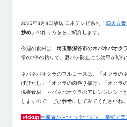
2025年8月9日放送 日本テレビ系列「
満天☆青
炒め」
の作り方ををご紹介します。
今週の食材は、
埼玉県深谷市のネバネバオク
常の2倍の粘りで、夏バテ防止にも効果が期待
ネバネバオクラのフルコースは、「オクラの
げびたし」「オクラの肉巻き揚げ」「オクラ
滋養食材！ネバネバオクラのアレンジレシピ
しますので、ぜひ参考にしてみてくださいね
Pickup
生産者から“チョク”で届く。新鮮で