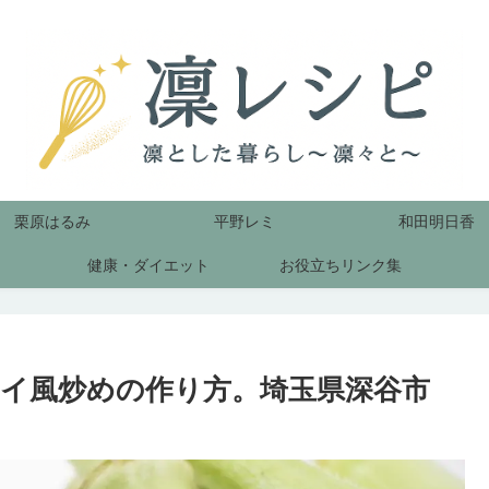
栗原はるみ
平野レミ
和田明日香
健康・ダイエット
お役立ちリンク集
イ風炒めの作り方。埼玉県深谷市