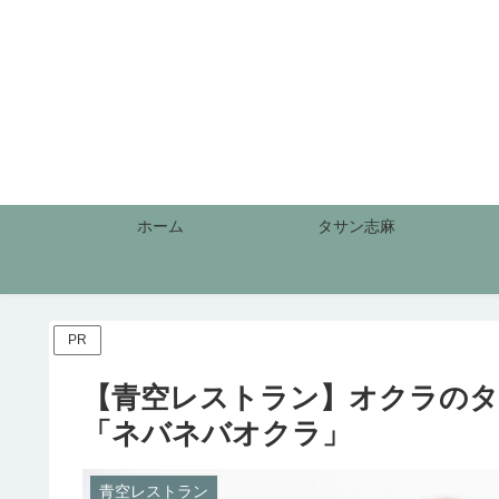
ホーム
タサン志麻
PR
【青空レストラン】オクラのタ
「ネバネバオクラ」
青空レストラン