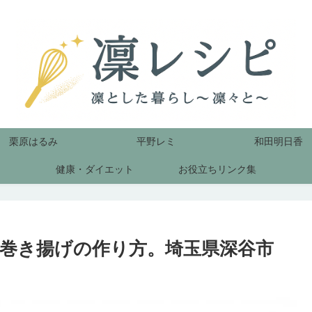
栗原はるみ
平野レミ
和田明日香
健康・ダイエット
お役立ちリンク集
巻き揚げの作り方。埼玉県深谷市