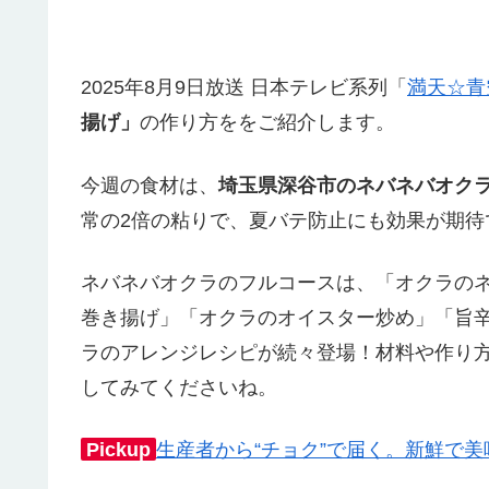
2025年8月9日放送 日本テレビ系列「
満天☆青
揚げ」
の作り方ををご紹介します。
今週の食材は、
埼玉県深谷市のネバネバオク
常の2倍の粘りで、夏バテ防止にも効果が期待
ネバネバオクラのフルコースは、「オクラの
巻き揚げ」「オクラのオイスター炒め」「旨
ラのアレンジレシピが続々登場！材料や作り
してみてくださいね。
Pickup
生産者から“チョク”で届く。新鮮で