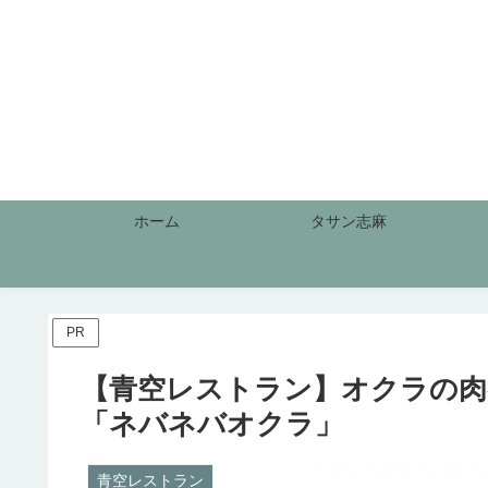
ホーム
タサン志麻
PR
【青空レストラン】オクラの肉
「ネバネバオクラ」
青空レストラン