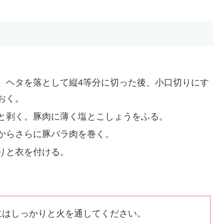
。ヘタを落として縦4等分に切った後、小口切りにす
おく。
と剥く。豚肉に薄く塩とこしょうをふる。
からさらに豚バラ肉を巻く。
りと衣を付ける。
にはしっかりと火を通してください。