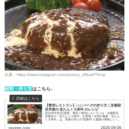
出典：https://www.instagram.com/aozora_official/?hl=ja
材
料・作り方
はこちら↓
【青空レストラン】ハンバーグの作り方｜京都府
京丹後の 京たんくろ和牛 のレシピ
2020年9月5日放送 満天☆青空レストランは、京都府京
丹後市の「京たんくろ和牛」が登場！今回の食材「京たん
くろ和牛」は、赤身が売りの”短角牛”と脂身が美味しい”黒
毛和牛”から生まれた”究極の和牛”です。こちらでは、うま
味たっぷりの赤身とと...
2020.09.05
rinrinto.com