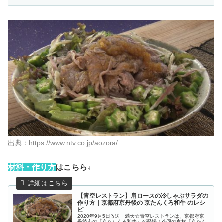
出典：https://www.ntv.co.jp/aozora/
材
料・作り方
はこちら↓
【青空レストラン】肩ロースの冷しゃぶサラダの
作り方｜京都府京丹後の 京たんくろ和牛 のレシ
ピ
2020年9月5日放送 満天☆青空レストランは、京都府京
丹後市の「京たんくろ和牛」が登場！今回の食材「京たん