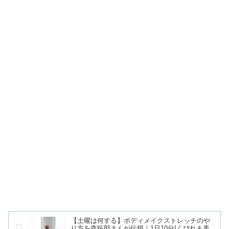
【土曜は何する】ボディメイクストレッチのや
り方を森拓郎さんが伝授｜1日10分!くびれ＆美