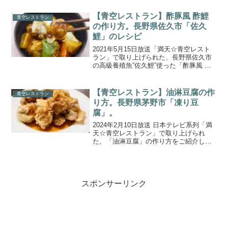
芝光町「九十九里海っ子ねぎ」。千葉県
で鍋には欠かせない極上食材です。海水
【青空レストラン】酢豚風 酢鯉
青空レストラン
で育てる甘いねぎ...
の作り方。長野県佐久市「佐久
鯉」のレシピ
2021年5月15日放送「満天☆青空レスト
ラン」で取り上げられた、長野県佐久市
の高級養殖魚”佐久鯉”使った「酢豚風 酢
鯉」の作り方をご紹介します。今回の食
材「佐久鯉」は、長野県佐久市の蛍が生
息できるほど綺麗な川から引き込んだ水
【青空レストラン】油淋豆腐の作
青空レストラン
で育てられてい...
り方。長野県茅野市「凍り豆
腐」。
2024年2月10日放送 日本テレビ系列「満
天☆青空レストラン」で取り上げられ
た、「油淋豆腐」の作り方をご紹介しま
す。今回の食材は、長野県茅野市の「凍
り豆腐(こおりどうふ)」です。大豆の栄養
と旨味がギュッと詰まった、長野県で昔
ながらの愛され...
スポンサーリンク