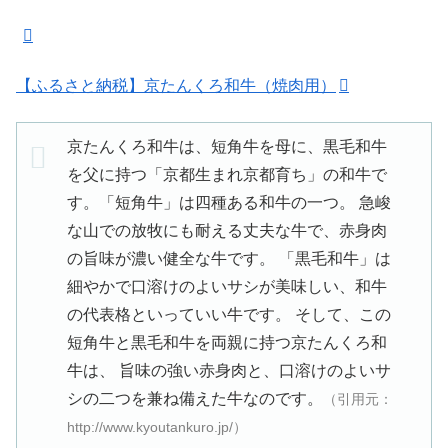
【ふるさと納税】京たんくろ和牛（焼肉用）
京たんくろ和牛は、短角牛を母に、黒毛和牛
を父に持つ「京都生まれ京都育ち」の和牛で
す。「短角牛」は四種ある和牛の一つ。 急峻
な山での放牧にも耐える丈夫な牛で、赤身肉
の旨味が濃い健全な牛です。 「黒毛和牛」は
細やかで口溶けのよいサシが美味しい、和牛
の代表格といっていい牛です。 そして、この
短角牛と黒毛和牛を両親に持つ京たんくろ和
牛は、 旨味の強い赤身肉と、口溶けのよいサ
シの二つを兼ね備えた牛なのです。
（引用元：
http://www.kyoutankuro.jp/）