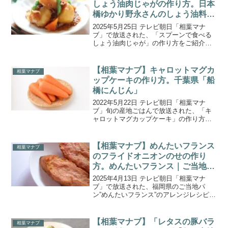
しょう油肉じゃがの作り方。日本
橋ゆかり野永さんのしょう油料
理。
2025年5月25日 テレビ朝日「相葉マナ
ブ」で放送された、「スプーンで食べる
しょう油肉じゃが」の作り方をご紹介し
ます。今回は『マナブ！イチからしょう
油作り！』。毎年イチから作っているし
ょう油を使って、和食の料理人 日本橋ゆ
【相葉マナブ】キャロットマグカ
相葉マナブ
かり 3代目の野...
ップケーキの作り方。千葉県「船
橋にんじん」
2022年5月22日 テレビ朝日「相葉マナ
ブ」旬の産地ごはんで放送された、「キ
ャロットマグカップケーキ」の作り方を
ご紹介します。今回の食材「船橋にんじ
ん」は千葉県舟橋市で栽培されているに
んじんで、全国で初めて地域ブランドに
【相葉マナブ】めんたいフランス
相葉マナブ
認定されています。...
のフライドオニオンのせの作り
方。めんたいフランス｜ご当地パ
ンアレンジ
2025年4月13日 テレビ朝日「相葉マナ
ブ」で放送された、福岡県のご当地パ
ン”めんたいフランス”のアレンジレシピ
「めんたいフランスのフライドオニオン
のせ」の作り方をご紹介します。今回は
桐谷健太さんをゲストに迎えて、全国の
【相葉マナブ】「レタスの豚バラ
相葉マナブ
ご当地パンにひと手...