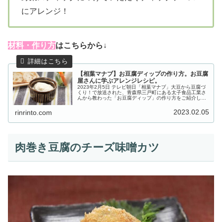
にアレンジ！
材料・作り方
はこちらから↓
【相葉マナブ】お豆腐ディップの作り方。お豆腐
屋さんに学ぶアレンジレシピ。
2023年2月5日 テレビ朝日「相葉マナブ」大豆から豆腐づ
くり！で放送された、青森県三戸町にある太子食品工業さ
んから教わった「お豆腐ディップ」の作り方をご紹介しま
す。毎年恒例「大豆から豆腐づくり！」。今回も昨年の７
月に種を撒き、実った大豆を...
2023.02.05
rinrinto.com
肉巻き豆腐のチーズ味噌カツ