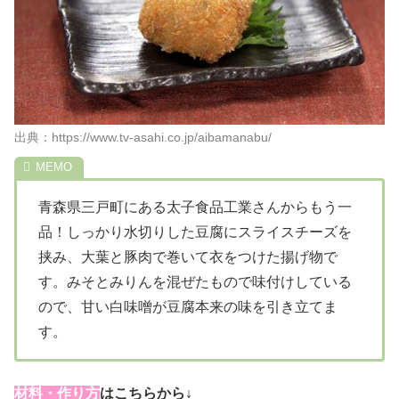
出典：https://www.tv-asahi.co.jp/aibamanabu/
青森県三戸町にある太子食品工業さんからもう一
品！しっかり水切りした豆腐にスライスチーズを
挟み、大葉と豚肉で巻いて衣をつけた揚げ物で
す。みそとみりんを混ぜたもので味付けしている
ので、甘い白味噌が豆腐本来の味を引き立てま
す。
材料・作り方
はこちらから↓