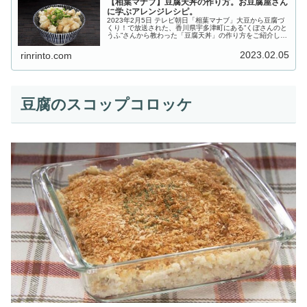
【相葉マナブ】豆腐天丼の作り方。お豆腐屋さん
に学ぶアレンジレシピ。
2023年2月5日 テレビ朝日「相葉マナブ」大豆から豆腐づ
くり！で放送された、香川県宇多津町にある”くぼさんのと
うふ”さんから教わった「豆腐天丼」の作り方をご紹介しま
す。毎年恒例「大豆から豆腐づくり！」。今回も昨年の７
月に種を撒き、実った大...
2023.02.05
rinrinto.com
豆腐のスコップコロッケ