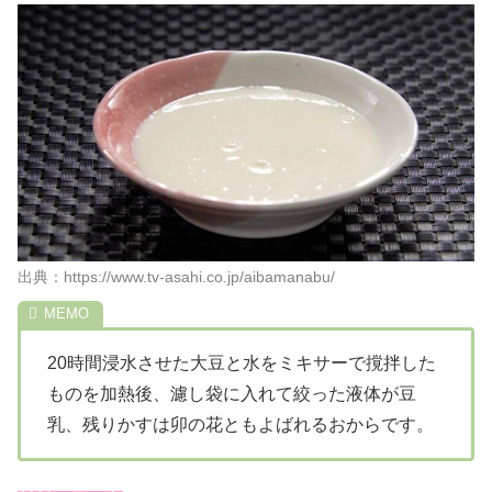
出典：https://www.tv-asahi.co.jp/aibamanabu/
20時間浸水させた大豆と水をミキサーで撹拌した
ものを加熱後、濾し袋に入れて絞った液体が豆
乳、残りかすは卯の花ともよばれるおからです。