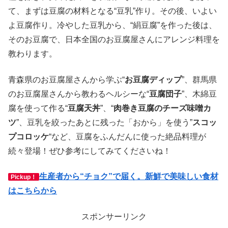
て、まずは豆腐の材料となる“豆乳”作り。その後、いよい
よ豆腐作り。冷やした豆乳から、“絹豆腐”を作った後は、
そのお豆腐で、日本全国のお豆腐屋さんにアレンジ料理を
教わります。
青森県のお豆腐屋さんから学ぶ“
お豆腐ディップ
”、群馬県
のお豆腐屋さんから教わるヘルシーな“
豆腐団子
”、木綿豆
腐を使って作る“
豆腐天丼
”、“
肉巻き豆腐のチーズ味噌カ
ツ
”、豆乳を絞ったあとに残った「おから」を使う”
スコッ
プコロッケ
“など、豆腐をふんだんに使った絶品料理が
続々登場
！
ぜひ参考にしてみてくださいね！
生産者から“チョク”で届く。新鮮で美味しい食材
Pickup！
はこちらから
スポンサーリンク