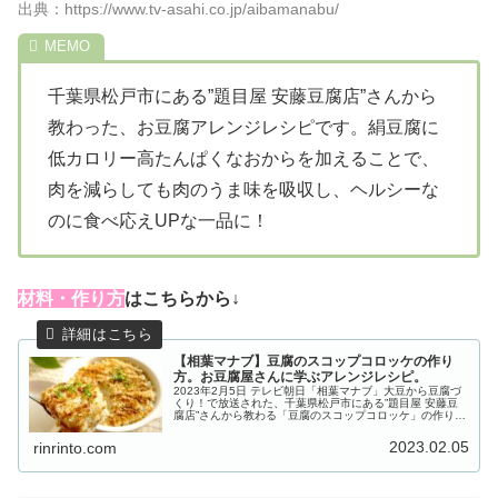
出典：https://www.tv-asahi.co.jp/aibamanabu/
千葉県松戸市にある”題目屋 安藤豆腐店”さんから
教わった、お豆腐アレンジレシピです。絹豆腐に
低カロリー高たんぱくなおからを加えることで、
肉を減らしても肉のうま味を吸収し、ヘルシーな
のに食べ応えUPな一品に！
材料・作り方
はこちらから↓
【相葉マナブ】豆腐のスコップコロッケの作り
方。お豆腐屋さんに学ぶアレンジレシピ。
2023年2月5日 テレビ朝日「相葉マナブ」大豆から豆腐づ
くり！で放送された、千葉県松戸市にある”題目屋 安藤豆
腐店”さんから教わる「豆腐のスコップコロッケ」の作り方
をご紹介します。毎年恒例「大豆から豆腐づくり！」。今
回も昨年の７月に種を撒...
2023.02.05
rinrinto.com