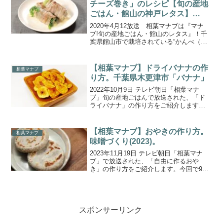
チーズ巻き」のレシピ【旬の産地
ごはん・館山の神戸レタス】
(2020.4.12)
2020年4月12放送 相葉マナブは『マナ
ブ!旬の産地ごはん・館山のレタス』！千
葉県館山市で栽培されている“かんべ（神
戸）レタス”を使って、絶品レタス料理作
りに挑戦しました！こちらでは、かんべ
レタス農家の奥様から教わった「レタス
【相葉マナブ】ドライバナナの作
相葉マナブ
の豚バラチー...
り方。千葉県木更津市「バナナ」
2022年10月9日 テレビ朝日「相葉マナ
ブ」旬の産地ごはんで放送された、「ド
ライバナナ」の作り方をご紹介します。
今回の食材は、千葉県木更津市でハウス
栽培されている栽培されている『バナ
ナ』。農家さんが育てているのは、「グ
【相葉マナブ】おやきの作り方。
相葉マナブ
ロスミッシェル」とい...
味噌づくり(2023)。
2023年11月19日 テレビ朝日「相葉マナ
ブ」で放送された、「自由に作るおや
き」の作り方をご紹介します。今回で9回
目となる毎年恒例『マナブ！味噌づく
り』。先週に引き続き、ゲストに風間俊
介さんが登場し、味噌づくりに挑戦！味
噌の仕込みが終わっ...
スポンサーリンク