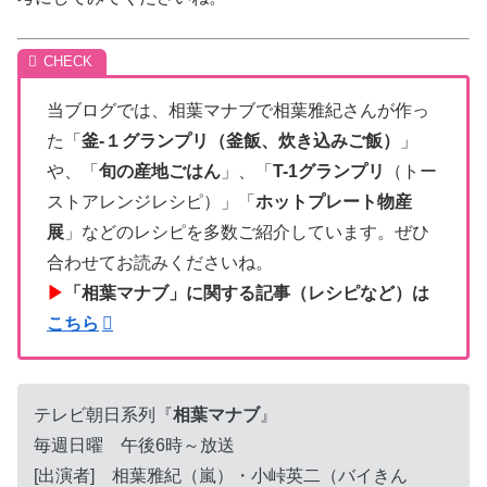
当ブログでは、相葉マナブで相葉雅紀さんが作っ
た「
釜-１グランプリ（釜飯、炊き込みご飯）
」
や、「
旬の産地ごはん
」、「
T-1グランプリ
（トー
ストアレンジレシピ）」「
ホットプレート物産
展
」などのレシピを多数ご紹介しています。ぜひ
合わせてお読みくださいね。
▶
「相葉マナブ」に関する記事（レシピなど）は
こちら
テレビ朝日系列『
相葉マナブ
』
毎週日曜 午後6時～放送
[出演者] 相葉雅紀（嵐）・小峠英二（バイきん