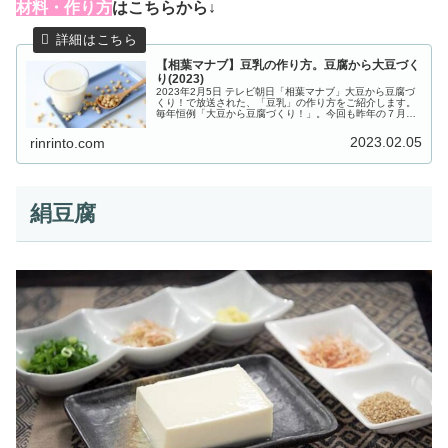
材料・作り方
はこちらから↓
【相葉マナブ】豆乳の作り方。豆腐から大豆づく
り(2023)
2023年2月5日 テレビ朝日「相葉マナブ」大豆から豆腐づ
くり！で放送された、「豆乳」の作り方をご紹介します。
毎年恒例「大豆から豆腐づくり！」。今回も昨年の７月に
種を撒き、実った大豆を収穫。その収穫した大豆を使っ
て、まずは豆腐の材料となる“...
2023.02.05
rinrinto.com
絹豆腐