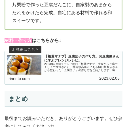
片栗粉で作った豆腐だんごに、自家製のあまから
たれをかけたら完成。自宅にある材料で作れる和
スイーツです。
材料・作り方
はこちらから↓
【相葉マナブ】豆腐団子の作り方。お豆腐屋さん
に学ぶアレンジレシピ。
2023年2月5日 テレビ朝日「相葉マナブ」大豆から豆腐づ
くり！で放送された、群馬県高崎市にある樋口豆腐店さん
から教わった「豆腐団子」の作り方をご紹介します。毎年
恒例「大豆から豆腐づくり！」。今回も昨年の７月に種を
撒き、実った大豆を収穫。そ...
2023.02.05
rinrinto.com
まとめ
最後までお読みいただき、ありがとうございます。ぜひ参
考にしてみてくださいね。