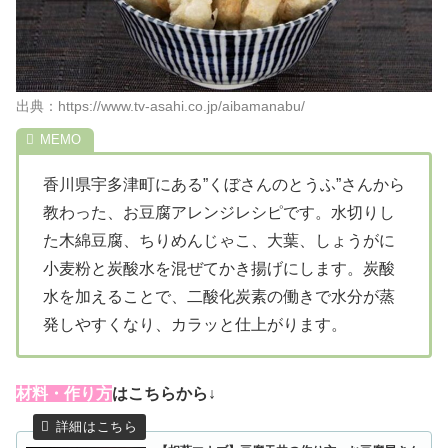
出典：https://www.tv-asahi.co.jp/aibamanabu/
香川県宇多津町にある”くぼさんのとうふ”さんから
教わった、お豆腐アレンジレシピです。水切りし
た木綿豆腐、ちりめんじゃこ、大葉、しょうがに
小麦粉と炭酸水を混ぜてかき揚げにします。炭酸
水を加えることで、二酸化炭素の働きで水分が蒸
発しやすくなり、カラッと仕上がります。
材料・作り方
はこちらから↓