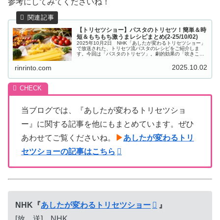
参考にしてみてくださいね！
【トリセツショー】パスタのトリセツ！簡単＆時
短＆もちもち激うまレシピまとめ(2-25/10/02)
2025年10月2日 NHK「あしたが変わるトリセツショー」
で放送された、トリセツ流パスタのレシピをご紹介しま
す。今回は「パスタのトリセツ」。劇的効果の「吹きこぼ
れ防止策」ほか、常識を覆すトリセツ技を大公開。コップ
一杯のお湯でゆでてるのでお...
2025.10.02
rinrinto.com
当ブログでは、『あしたが変わるトリセツショ
ー』に関する記事を他にもまとめています。ぜひ
あわせてご覧くださいね。
▶
あしたが変わるトリ
セツショーの記事はこちら
NHK『
あしたが変わるトリセツショー
』
[放 送] NHK