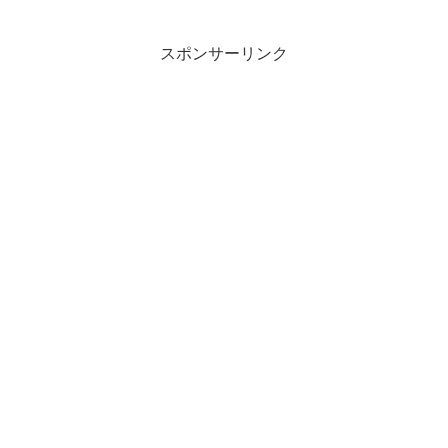
おいしい「キャベツ」のトリセツ。意外
な“あの調理法”で異次元の甘さに大変身！
フルーツのよう...
スポンサーリンク