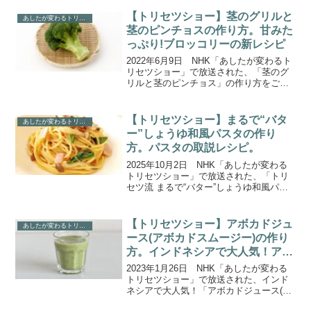
【トリセツショー】茎のグリルと
あしたが変わるトリセツショー
茎のピンチョスの作り方。甘みた
っぷり!ブロッコリーの新レシピ
2022年6月9日 NHK「あしたが変わるト
リセツショー」で放送された、「茎のグ
リルと茎のピンチョス」の作り方をご紹
介します。魅力は栄養だけじゃない！１
本で２度おいしいブロッコリーの楽しみ
方、ブロッコリーの取説！フレンチシェ
【トリセツショー】まるで“バタ
あしたが変わるトリセツショー
フ直伝の驚きの絶...
ー”しょうゆ和風パスタの作り
方。パスタの取説レシピ。
2025年10月2日 NHK「あしたが変わる
トリセツショー」で放送された、「トリ
セツ流 まるで“バター”しょうゆ和風パス
タ」の作り方をご紹介します。今回は
「パスタのトリセツ」。劇的効果の「吹
きこぼれ防止策」ほか、常識を覆すトリ
【トリセツショー】アボカドジュ
あしたが変わるトリセツショー
セツ技を大公開...
ース(アボカドスムージー)の作り
方。インドネシアで大人気！アボ
カドの取説レシピ。
2023年1月26日 NHK「あしたが変わる
トリセツショー」で放送された、インド
ネシアで大人気！「アボカドジュース(ア
ボカドスムージー)」の作り方をご紹介し