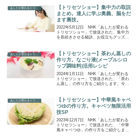
ます。今回は「アボカドを最高においし
くいただく取説」！食物繊維や葉酸、カ
【トリセツショー】集中力の取説
あしたが変わるトリセツショー
リウムなど栄...
まとめ。達人に学ぶ奥義、脳をだ
ます裏技。
2022年5月12日 NHK「あしたが変わる
トリセツショー」で放送された、集中力
を長続きさせる秘訣、お役立ちグッズな
どをまとめてご紹介します。今回のテー
マは「集中力の取説」。気が進まない掃
除や勉強など、”嫌なこと”でも集中できる
【トリセツショー】茶わん蒸しの
あしたが変わるトリセツショー
裏ワザです。...
作り方。なごり液(メープルシロ
ップ調味料)活用レシピ
2024年1月11日 NHK「あしたが変わる
トリセツショー」で放送された、「茶わ
ん蒸し」の作り方をご紹介します。今回
は、食卓激変の驚異の力『メープルシロ
ップの取説』です。メープルシロップ驚
異の“ひと垂らし”活用術、日本に住むカナ
【トリセツショー】中華風キャベ
あしたが変わるトリセツショー
ダ人が教える...
つゆの作り方。キャベツ無限活用
技SP
2023年12月7日 NHK「あしたが変わる
トリセツショー」で放送された、「中華
風キャベつゆ」の作り方をご紹介しま
す。今回は、千切りも蒸しても焼いても