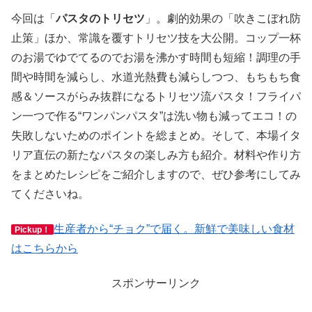
今回は「
パスタのトリセツ
」。劇的効果の「吹きこぼれ防
止策」ほか、常識を覆すトリセツ技を大公開。コップ一杯
のお湯でゆでてるのでお湯を沸かす時間も短縮！調理の手
間や時間を減らし、水道光熱費も減らしつつ、もちもち食
感＆ソースがらみ抜群になるトリセツ流パスタ！フライパ
ン一つで作る“ワンパンパスタ”は洗い物も減ってエコ！の
失敗しないためのポイントを総まとめ。そして、本場イタ
リア直伝の新たなパスタの楽しみ方も紹介。材料や作り方
をまとめたレシピをご紹介しますので、ぜひ参考にしてみ
てくださいね。
生産者から“チョク”で届く。新鮮で美味しい食材
Pickup！
はこちらから
スポンサーリンク