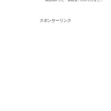
介します。今回は、「スパイスのトリセ
ツ」。「スパイスで食卓革命！和食＆洋
食激ウマ技」と題し、ご家庭の台所に眠
りがちなスパイス...
スポンサーリンク