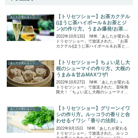
【トリセツショー】お茶カクテル
あしたが変わるトリセツショー
(ほうじ茶ハイボール＆お茶とジ
ン)の作り方。うまみ爆発!お茶レ
シピ。
2022年10月13日 NHK「あしたが変わる
トリセツショー」で放送された、「お茶
カクテル(ほうじ茶ハイボール＆お茶とジ
ン)」の作り方をご紹介します。今回は７
２分生ＳＰ！テーマは今、世界でブーム
になっている「お茶」。ちょっとの工夫
【トリセツショー】ちょい足し大
あしたが変わるトリセツショー
でうまみ爆...
根のシューマイの作り方。大根の
うまみ＆甘みMAXワザ!
2022年10月27日 NHK「あしたが変わる
トリセツショー」で放送された、旨味無
限大！「ちょい足し大根のシューマイ」
の作り方をご紹介します。今回の取説ポ
イントは「大根は“２つの野菜”でできてい
た」！？実は、生産者や和食の達人はこ
【トリセツショー】グリーンイワ
あしたが変わるトリセツショー
の特徴を把...
シの作り方。ルッコラの香りと合
わせるイワシ「香りの法則」。
2022年9月15日 NHK「あしたが変わる
トリセツショー」で放送された、ルッコ