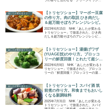
ラの香りと合わせる「グリーンイワシ」
の作り方をご紹介します。日本のトップ
シェフたちが愛する食材「イワシ」のう
まみを引き出すある法則。その秘密は、
【トリセツショー】マーボー豆腐
あしたが変わるトリセツショー
イワシに隠された...
の作り方。肉の取説 ひき肉だし
＆超万能そぼろアレンジレシピ。
2023年6月15日 NHK「あしたが変わる
トリセツショー」で放送された、ひき肉
だし＆超万能そぼろのアレンジレシピ
「マーボー豆腐」の作り方をご紹介しま
す。今回は、「肉のトリセツ」！うまみ
は肉汁の７倍なのに油は10分の1！肉汁を
【トリセツショー】湯揚げワザ
あしたが変わるトリセツショー
超える幻の“ゴ...
(YUAGE技)のやり方。ブロッコ
リーの鮮度回復！とれたて超シャ
キシャキにする方法。
2022年6月9日 NHK「あしたが変わるト
リセツショー」で放送された、ブロッコ
リーの「鮮度回復！ブロッコリーの湯揚
げワザのやり方」、いつものブロッコリ
ーを超シャキシャキにする方法をご紹介
します。魅力は栄養だけじゃない！１本
【トリセツショー】スパイ酒 筑
あしたが変わるトリセツショー
で２度おいしいブ...
前煮の作り方。和食までもおいし
くなる新調味料
2025年7月31日 NHK「あしたが変わる
トリセツショー」で放送された、スパイ
酒活用レシピ「筑前煮」の作り方をご紹