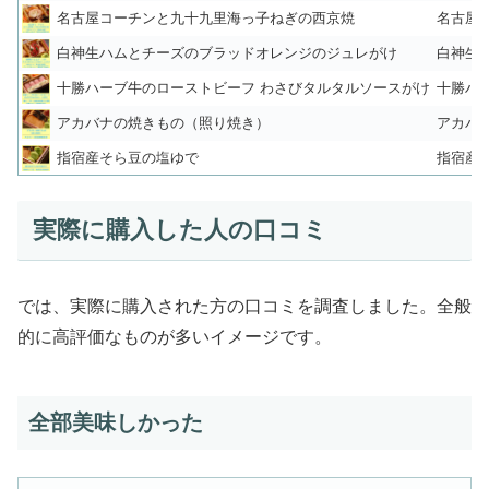
名古屋コーチンと九十九里海っ子ねぎの西京焼
名古屋
白神生ハムとチーズのブラッドオレンジのジュレがけ
白神生
十勝ハーブ牛のローストビーフ わさびタルタルソースがけ
十勝ハ
アカバナの焼きもの（照り焼き）
アカバ
指宿産そら豆の塩ゆで
指宿産
実際に購入した人の口コミ
では、実際に購入された方の口コミを調査しました。全般
的に高評価なものが多いイメージです。
全部美味しかった