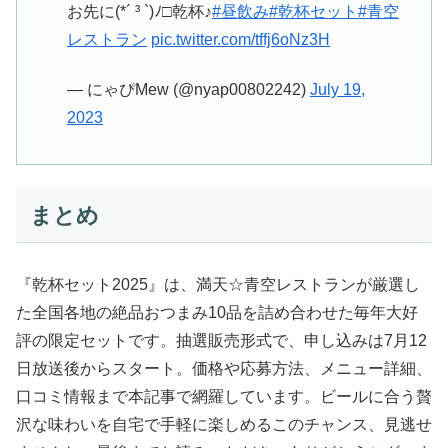
お先に(*´ ³ `)ﾉ□乾杯♪
#昼飲み
#乾杯セット
#青空
レストラン
pic.twitter.com/tffj6oNz3H
— にゃぴMew (@nyap00802242)
July 19,
2023
まとめ
『乾杯セット2025』は、満天☆青空レストランが厳選し
た全国各地の絶品おつまみ10品を詰め合わせた毎年大好
評の限定セットです。抽選販売形式で、申し込みは7月12
日放送後からスタート。価格や応募方法、メニュー詳細、
口コミ情報まで本記事で網羅しています。ビールに合う贅
沢な味わいを自宅で手軽に楽しめるこのチャンス、見逃せ