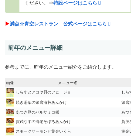
ください。⇒
特設ページはこちら
▶
満点☆青空レストラン 公式ページはこちら
前年のメニュー詳細
参考までに、昨年のメニュー紹介をご紹介します。
画像
メニュー名
しらすとアコヤ貝のアヒージョ
しらす：
焼き湯葉の須磨海苔あんかけ
須磨海
あつぎ豚のバルサミコ煮
あつぎ
賀茂なすの海老そぼろあんかけ
賀茂な
スモークサーモンと黄金いくら
黄金い