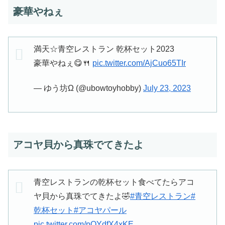
豪華やねぇ
満天☆青空レストラン 乾杯セット2023
豪華やねぇ😋🍴
pic.twitter.com/AjCuo65TIr
— ゆう坊Ω (@ubowtoyhobby)
July 23, 2023
アコヤ貝から真珠でてきたよ
青空レストランの乾杯セット食べてたらアコ
ヤ貝から真珠でてきたよ🤣
#青空レストラン
#
乾杯セット
#アコヤパール
pic.twitter.com/pOYdfX4xKE