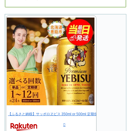
【ふるさと納税】サッポロヱビス 350ml or 500ml 定期便（1～12回） 選