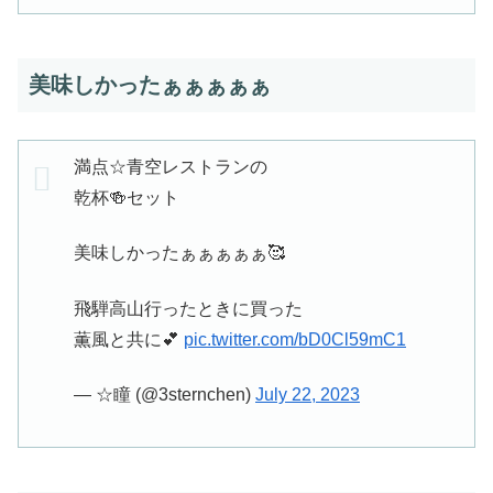
美味しかったぁぁぁぁぁ
満点☆青空レストランの
乾杯🍻セット
美味しかったぁぁぁぁぁ🥰
飛騨高山行ったときに買った
薫風と共に💕
pic.twitter.com/bD0Cl59mC1
— ☆瞳 (@3sternchen)
July 22, 2023