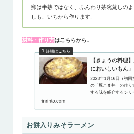
卵は半熟ではなく、ふんわり茶碗蒸しのよ
しも、いちから作ります。
材料・作り方
はこちらから↓
【きょうの料理】
においしいもん」
2023年1月16日（
の「豚こま丼」の作り
する味を紹介するシリ
大切な「ご飯とお...
rinrinto.com
お餅入りみそラーメン