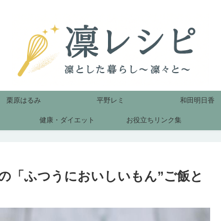
栗原はるみ
平野レミ
和田明日香
健康・ダイエット
お役立ちリンク集
の「ふつうにおいしいもん”ご飯と