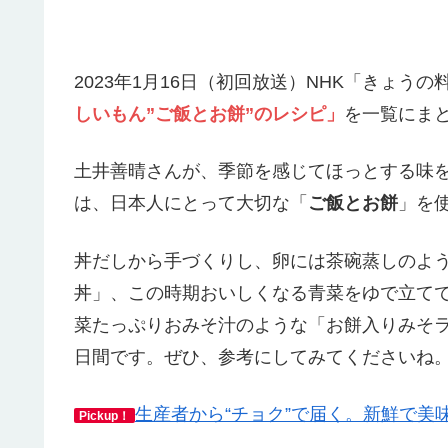
2023年1月16日（初回放送）NHK「きょう
しいもん”ご飯とお餅”のレシピ」
を一覧にま
土井善晴さんが、季節を感じてほっとする味
は、日本人にとって大切な「
ご飯とお餅
」を
丼だしから手づくりし、卵には茶碗蒸しのよ
丼」、この時期おいしくなる青菜をゆで立て
菜たっぷりおみそ汁のような「お餅入りみそ
日間です。ぜひ、参考にしてみてくださいね
生産者から“チョク”で届く。新鮮で美
Pickup！