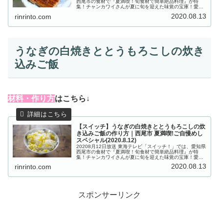
西尾市の食材で『夏満喫！旬食材で簡単絶品料理』が特
集！チャンカワイさんが夏に旬を迎えた味覚の宝庫！愛知
県西尾市で集めた食材「ウナギ・とうもろこし・梨」を使
2020.08.13
rinrinto.com
って、生産者のみなさんに簡...
うなぎの白焼きととうもろこしの炊き
込みご飯
材
料・作り方
はこちら↓
【スイッチ】うなぎの白焼きととうもろこしの炊
き込みご飯の作り方｜西尾市 夏満喫!ご自慢めし
スペシャル(2020.8.12)
20208月12日放送 東海テレビ「スイッチ！」では、愛知県
西尾市の食材で『夏満喫！旬食材で簡単絶品料理』が特
集！チャンカワイさんが夏に旬を迎えた味覚の宝庫！愛知
県西尾市で集めた食材「ウナギ・とうもろこし・梨」を使
2020.08.13
rinrinto.com
って、生産者のみなさんに簡...
スポンサーリンク