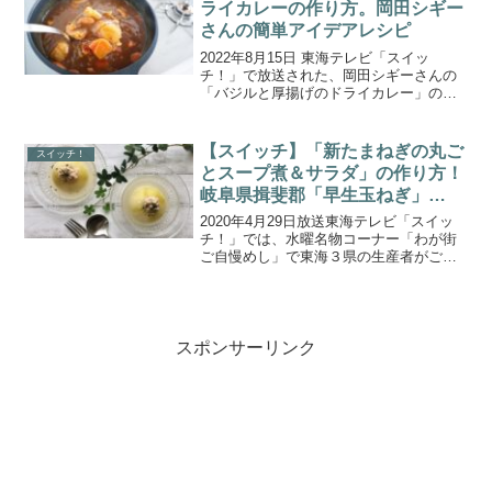
ライカレーの作り方。岡田シギー
さんの簡単アイデアレシピ
2022年8月15日 東海テレビ「スイッ
チ！」で放送された、岡田シギーさんの
「バジルと厚揚げのドライカレー」の作
り方をご紹介します。関根勤さんが愛知
県大府市の人気産直“げんきの郷”で旬の食
材を爆買い！？産直食材を使って、岡崎
【スイッチ】「新たまねぎの丸ご
スイッチ！
市の話題のシェフ...
とスープ煮＆サラダ」の作り方！
岐阜県揖斐郡「早生玉ねぎ」
(2020.4.29)
2020年4月29日放送東海テレビ「スイッ
チ！」では、水曜名物コーナー「わが街
ご自慢めし」で東海３県の生産者がごち
そうしてくれた「東海３県地元農家のご
自慢レシピ」が特集！こちらでは、岐阜
県揖斐郡大野町の「早生玉ねぎ（わせた
まねぎ）」を丸ごと...
スポンサーリンク