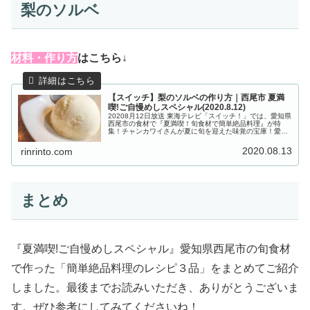
梨のソルベ
材
料・作り方
はこちら↓
【スイッチ】梨のソルベの作り方｜西尾市 夏満
喫!ご自慢めしスペシャル(2020.8.12)
20208月12日放送 東海テレビ「スイッチ！」では、愛知県
西尾市の食材で『夏満喫！旬食材で簡単絶品料理』が特
集！チャンカワイさんが夏に旬を迎えた味覚の宝庫！愛知
県西尾市で集めた食材「ウナギ・とうもろこし・梨」を使
って、生産者のみなさんに簡...
2020.08.13
rinrinto.com
まとめ
『夏満喫!ご自慢めしスペシャル』愛知県西尾市の旬食材
で作った「簡単絶品料理のレシピ３品」をまとめてご紹介
しました。最後までお読みいただき、ありがとうございま
す。ぜひ参考にしてみてくださいね！