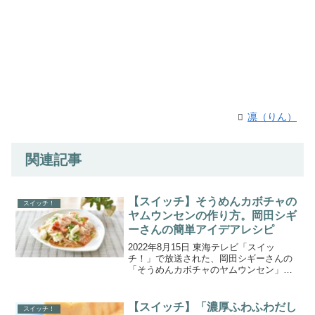
凛（りん）
関連記事
【スイッチ】そうめんカボチャの
スイッチ！
ヤムウンセンの作り方。岡田シギ
ーさんの簡単アイデアレシピ
2022年8月15日 東海テレビ「スイッ
チ！」で放送された、岡田シギーさんの
「そうめんカボチャのヤムウンセン」の
作り方をご紹介します。関根勤さんが愛
知県大府市の人気産直“げんきの郷”で旬の
食材を爆買い！？産直食材を使って、岡
【スイッチ】「濃厚ふわふわだし
スイッチ！
崎市の話題のシェ...