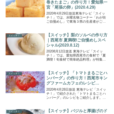
巻きたまご」の作り方！愛知県一
宮「尾張の卵」(2020.4.29)
2020年4月29日放送東海テレビ「スイッ
チ！」では、水曜名物コーナー「わが街
ご自慢めし」で東海３県の生産者がごち
そうしてくれた「東海３県地元農家のご
自慢レシピ」が特集！こちらでは、愛知
県一宮市の「尾張の卵」を使った濃厚ふ
【スイッチ】梨のソルベの作り方
スイッチ！
わふわ！「だし巻き...
｜西尾市 夏満喫!ご自慢めしスペ
シャル(2020.8.12)
20208月12日放送 東海テレビ「スイッ
チ！」では、愛知県西尾市の食材で『夏
満喫！旬食材で簡単絶品料理』が特集！
チャンカワイさんが夏に旬を迎えた味覚
の宝庫！愛知県西尾市で集めた食材「ウ
ナギ・とうもろこし・梨」を使って、生
【スイッチ】「トマトまるごとハ
スイッチ！
産者のみなさんに簡...
ンバーグ」の作り方！西尾市キン
グファームカフェのレシピ
(2020.4.28)
2020年4月28日放送 東海テレビ「スイッ
チ！」で紹介された「トマトまるごとハ
ンバーグ」のレシピをご紹介します。今
回教えてくれたのは、愛知県西尾市のイ
チゴ農園に併設するカフェ「キングファ
ームカフェ」さんです。大玉のトマトを
【スイッチ】バジルと厚揚げのド
スイッチ！
丸ごと一つ使って...