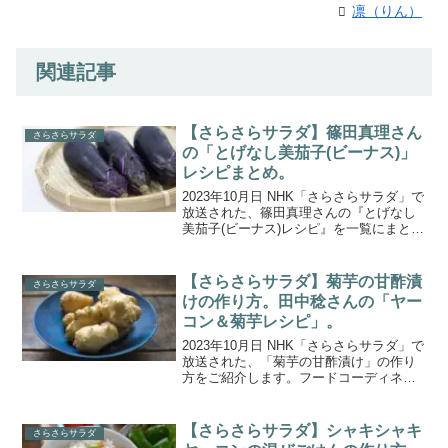
凛（りん）
関連記事
【さらさらサラダ】篠田真理さん
さらさらサラダ
の「とげなし美茄子(ビーナス)」
レシピまとめ。
2023年10月日 NHK「さらさらサラダ」で
放送された、篠田真理さんの『とげなし
美茄子(ビーナス)レシピ』を一覧にまとめ
ましたので、ご紹介します。あいちウイ
ーク 岡崎市スペシャル 推しメシ！岡崎市
はなすの栽培が盛んな地域で、この時期
【さらさらサラダ】菊芋の甘酢漬
さらさらサラダ
作られ...
けの作り方。田中稔さんの「ヤー
コン＆菊芋レシピ」。
2023年10月日 NHK「さらさらサラダ」で
放送された、「菊芋の甘酢漬け」の作り
方をご紹介します。フードコーディネー
ターの田中稔さんの畑に密着「ミノルの
畑」。今回は、この春に初めて植えたヤ
ーコンと菊芋、さらにエシャロットなど
【さらさらサラダ】シャキシャキ
さらさらサラダ
を収穫。ヤーコ...