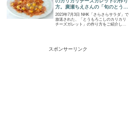
のカリカリチーズガレットの作り
方。廣瀬ちえさんの「旬のとうも
ろこしレシピ」。
2023年7月3日 NHK「さらさらサラダ」で
放送された、「とうもろこしのカリカリ
チーズガレット」の作り方をご紹介しま
す。フードクリエイター 廣瀬ちえさん
が、「とうもろこしとイカしんじょのあ
んかけ」「メキシカン・グリルドコー
ン」など、さ旬を...
スポンサーリンク