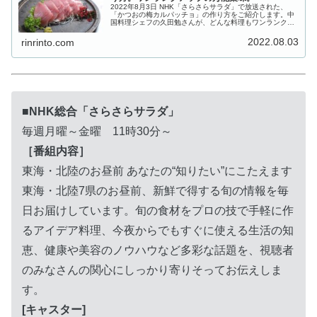
2022年8月3日 NHK「さらさらサラダ」で放送された、
「かつおの梅カルパッチョ」の作り方をご紹介します。中
国料理シェフの久田勉さんが、どんな料理もワンランクア
ップする万能薬味を伝授！紹介された「夏の簡単チンジャ
オロースー」「炒めないのに...
2022.08.03
rinrinto.com
■NHK総合「さらさらサラダ
」
毎週月曜～金曜 11時30分～
［番組内容］
東海・北陸のお昼前 あなたの“知りたい”にこたえます
東海・北陸7県のお昼前、新鮮で得する旬の情報を毎
日お届けしています。旬の食材をプロの技で手軽に作
るアイデア料理、今夜からでもすぐに使える生活の知
恵、健康や美容のノウハウなど多彩な話題を、視聴者
のみなさんの関心にしっかり寄りそってお伝えしま
す。
[キャスター]