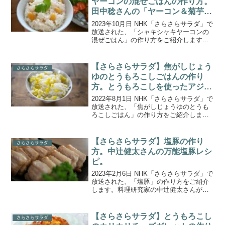
ヤーコンの混ぜごはんの作り方。
田中稔さんの「ヤーコン＆菊芋レ
シピ」。
2023年10月日 NHK「さらさらサラダ」で
放送された、「シャキシャキヤーコンの
混ぜごはん」の作り方をご紹介します。
フードコーディネーターの田中稔さんの
畑に密着「ミノルの畑」。今回は、この
春に初めて植えたヤーコンと菊芋、さら
【さらさらサラダ】焦がしじょう
さらさらサラダ
にエシャロット...
ゆのとうもろこしごはんの作り
方。とうもろこしを使ったアジア
ン料理
2022年8月1日 NHK「さらさらサラダ」で
放送された、「焦がしじょうゆのとうも
ろこしごはん」の作り方をご紹介しま
す。フードソムリエの廣瀬ちえさんが、
旬のとうもろこしを使った食欲をそそる
アジアン料理を紹介！「とうもろこしの
【さらさらサラダ】塩豚の作り
さらさらサラダ
タイ風さつま揚げ...
方。中辻健太さんの万能塩豚レシ
ピ。
2023年2月6日 NHK「さらさらサラダ」で
放送された、「塩豚」の作り方をご紹介
します。料理研究家の中辻健太さんが
「塩豚肉のフレッシュトマト煮」「塩豚
と小松菜のレモンクリームパスタ」な
ど、そのまま食べても、料理に加えても
【さらさらサラダ】とうもろこし
さらさらサラダ
おいしい便利な「塩...