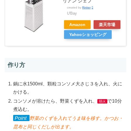
リアン シェフ
created by
Rinker
U'Bay
Amazon
楽天市場
Yahooショッピング
作り方
鍋に水1500ml、顆粒コンソメ大さじ３を入れ、火に
かける。
コンソメが溶けたら、野菜くずを入れ、
で10分
弱火
煮込む。
Point
野菜のくずを入れてうま味を移す。かつお・
昆布と同じくだしが出ます。