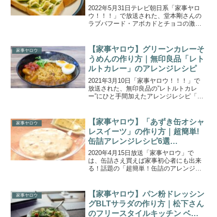
2022年5月31日テレビ朝日系「家事ヤロ
ウ！！！」で放送された、堂本剛さんの
ラブバフード・アボカドとチョコの激う
まトースト「アボカドVSチョコトース
ト」の作り方をご紹介します。大好評企
画につき、4回目となる『家事ヤロウ的下
【家事ヤロウ】グリーンカレーそ
家事ヤロウ
半期ヒット予測』...
うめんの作り方｜無印良品「レト
ルトカレー」のアレンジレシピ
2021年3月10日「家事ヤロウ！！！」で
放送された、無印良品の”レトルトカレ
ー”にひと手間加えたアレンジレシピ「グ
リーンカレーそうめん」の作り方をご紹
介します。今、家事上級者たちが注目し
ている無印の食品。無印ファン、通称ム
【家事ヤロウ】「あずき缶オシャ
家事ヤロウ
ジラーの皆さんが...
レスイーツ」の作り方｜超簡単!
缶詰アレンジレシピ6選
(2020.4.15)
2020年4月15日放送「家事ヤロウ」で
は、缶詰さえ買えば家事初心者にも出来
る！話題の「超簡単！缶詰のアレンジレ
シピ ６選」が登場しました！こちらで
は、あずき缶とクリームチーズを使った
「あずき缶オシャレスイーツ」のレシピ
【家事ヤロウ】パン粉ドレッシン
家事ヤロウ
をご紹介します！【家...
グBLTサラダの作り方｜松下さん
のフリースタイルキッチン ベー