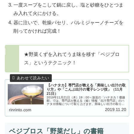
一度スープをこして鍋に戻し、塩と砂糖をひとつま
み入れて火にかける。
器に注いで、乾燥パセリ、パルミジャーノチーズを
削ってかければ完成！
★野菜くずを入れてうま味を移す「ベジブロ
ス」というテクニック！
【ハナタカ】専門店が教える「美味しい出汁の取
り方」や「こんぶ出汁の電子レンジ技」（11月
21日）
2019年11月21日（木）19：00～放送の「ハナタカ！優越
館」では、専門店が教える（秘）情報「出汁専門店」のハ
ナタカ情報について取り上げます。美味しい出汁の取り
方！電子レンジでも取れるこんぶ出汁！の取り方はこち
2019.11.20
rinrinto.com
ら！今回教えてくれたのは、...
ベジブロス「野菜だし」の書籍