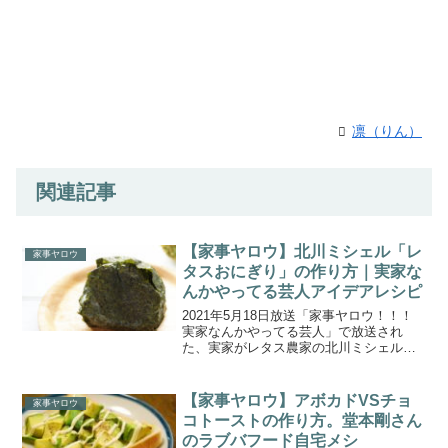
凛（りん）
関連記事
【家事ヤロウ】北川ミシェル「レ
家事ヤロウ
タスおにぎり」の作り方｜実家な
んかやってる芸人アイデアレシピ
2021年5月18日放送「家事ヤロウ！！！
実家なんかやってる芸人」で放送され
た、実家がレタス農家の北川ミシェルさ
んのアイデアレシピ「レタスおにぎり」
の作り方をご紹介します。今回は、実家
なんかやってる芸人に、実家がレタス農
【家事ヤロウ】アボカドVSチョ
家事ヤロウ
家の北風ミシェルさん...
コトーストの作り方。堂本剛さん
のラブバフード自宅メシ