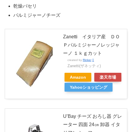
乾燥パセリ
パルミジャーノチーズ
Zanetti イタリア産 ＤＯ
Ｐパルミジャーノレッジャ
ーノ １ｋｇカット
created by
Rinker
Zanetti(ザネッティ)
Amazon
楽天市場
Yahooショッピング
U’Bay チーズ おろし器 グレ
ーター 四面 24㎝ 卸器 イタ