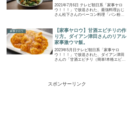
コンレシピ
2021年7月6日 テレビ朝日系「家事ヤロ
ウ！！！」で放送された、最強料理おじ
さん松下さんのベーコン料理「パン粉ド
レッシングBLTサラダ」の作り方をご紹
介します。今回のフリースタイルキッチ
ンは、ポンポコ団キングさんVS謎の最強
【家事ヤロウ】甘酒エビチリの作
家事ヤロウ
料理オジサン松...
り方。ダイアン津田さんのリアル
家事激ウマ飯。
2023年5月日テレビ朝日系「家事ヤロ
ウ！！！」で放送された、ダイアン津田
さんの「甘酒エビチリ（簡単!本格エビチ
リ）」の作り方をご紹介します。料理上
手パパの料理姿のぞき見！10人家族 谷原
章介さんの朝の生放送終わりの肉のハナ
マサでの買い物＆...
スポンサーリンク