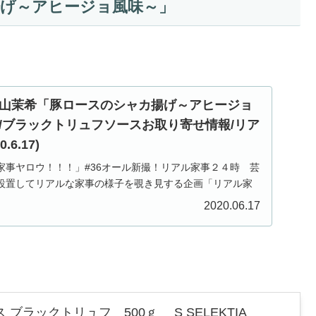
げ～アヒージョ風味～」
山茉希「豚ロースのシャカ揚げ～アヒージョ
/ブラックトリュフソースお取り寄せ情報/リア
6.17)
送「家事ヤロウ！！！」#36オール新撮！リアル家事２４時 芸
設置してリアルな家事の様子を覗き見する企画「リアル家
フワちゃん、魔裟斗さん・矢沢心さんご夫婦、板野友美さ
2020.06.17
ブラックトリュフ 500ｇ S SELEKTIA