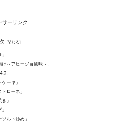
ンサーリンク
次
ラ」
揚げ～アヒージョ風味～」
.0」
ンケーキ」
ストローネ」
焼き」
グ」
ーソルト炒め」