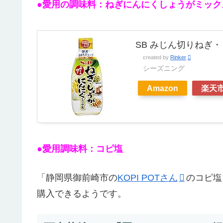
●愛用の調味料：ねぎにんにくしょうがミック
SB みじん切りねぎ・
created by
Rinker
シーズニング
Amazon
楽天
●愛用調味料：コピ塩
「静岡県御前崎市の
KOPI POTさん
のコピ塩
購入できるようです。