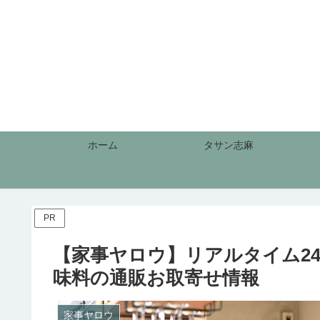
ホーム
タサン志麻
PR
【家事ヤロウ】リアルタイム24時(
味料の通販お取寄せ情報
家事ヤロウ