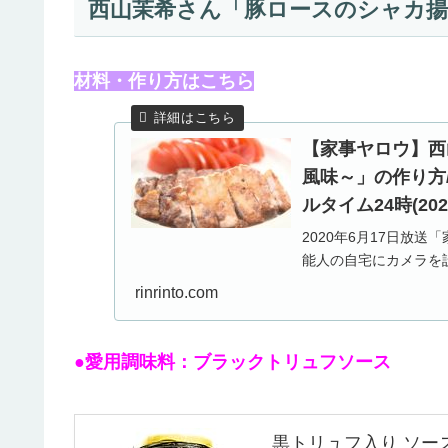
西山茉希さん「豚ロースのシャカ揚
材料・作り方はこちら
【家事ヤロウ】西
風味～」の作り方
ルタイム24時(2020.
2020年6月17日放
能人の自宅にカメラを
事２４時」。初登場の
rinrinto.com
ん、そして前回...
●愛用調味料：ブラックトリュフソース
黒トリュフ入り ソース 