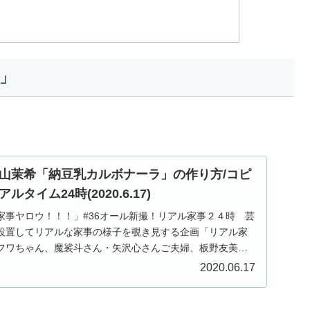
」
山茉希「納豆乳カルボナーラ」の作り方/コピ
タイム24時(2020.6.17)
送「家事ヤロウ！！！」#36オール新撮！リアル家事２４時 芸
設置してリアルな家事の様子を覗き見する企画「リアル家
フワちゃん、魔裟斗さん・矢沢心さんご夫婦、板野友美さ
2020.06.17