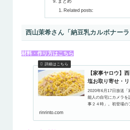
まとめ
Related posts:
西山茉希さん「納豆乳カルボナーラ
材料・作り方はこちら
【家事ヤロウ】西
塩お取り寄せ・リアル
2020年6月17日放
能人の自宅にカメラを
事２４時」。初登場の
ん、そして前回...
rinrinto.com