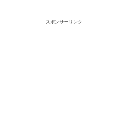
コラムニスト・山本ゆりさんが提案する
レシピは、いつもの鶏もも肉を驚くほど
簡単に格上げする料理です。使うのは顆
粒だしと片栗粉...
スポンサーリンク