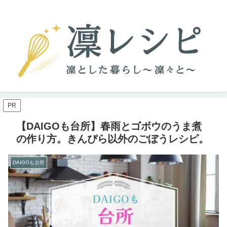
PR
【DAIGOも台所】春雨とゴボウのうま煮
の作り方。きんぴら以外のごぼうレシピ。
DAIGOも台所