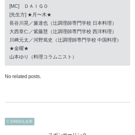
[MC] ＤＡＩＧＯ
[先生方] ★月〜木★
長谷川晃／簾達也（辻調理師専門学校 日本料理）
大西章仁／紫藤慧（辻調理師専門学校 西洋料理）
川﨑元太／河野篤史（辻調理師専門学校 中国料理）
★金曜★
山本ゆり（料理コラムニスト）
No related posts.
DAIGOも台所
スポンサーリンク