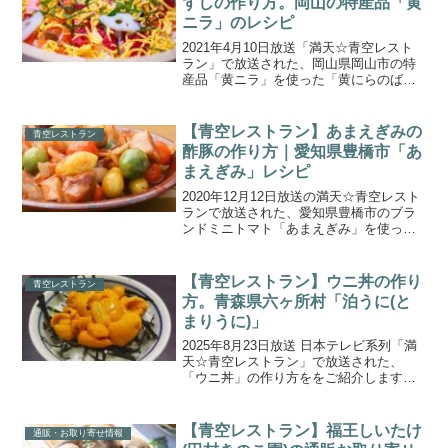
ずしの作り方。岡山の特産品「黄
ニラ」のレシピ
2021年4月10日放送「満天☆青空レスト
ラン」で放送された、岡山県岡山市の特
産品「黄ニラ」を使った「黄にらのばら
ずし」の作り方をご紹介します。「黄ニ
ラ」は、ほんのりとした甘みが食欲をそ
そり、シャキシャキ食感、鮮やかな黄色
【青空レストラン】あまえぎみの
青空レストラン
が見た目にも美しく...
酢豚の作り方｜愛知県豊橋市「あ
まえぎみ」レシピ
2020年12月12日放送の満天☆青空レスト
ランで放送された、愛知県豊橋市のブラ
ンドミニトマト「あまえぎみ」を使った
「あまえぎみの酢豚」の作り方をご紹介
します。今回の食材は、愛知県豊橋市の
カラフルなブランドミニトマト「あまえ
【青空レストラン】ウニ丼の作り
青空レストラン
ぎみ」を紹介！は...
方。青森県六ヶ所村「泊うに(と
まりうに)」
2025年8月23日放送 日本テレビ系列「満
天☆青空レストラン」で放送された、
「ウニ丼」の作り方ををご紹介します。
今週の食材は青森県六ヶ所村の特産「泊
うに(とまりうに)」。「青森県立六ヶ所高
等学校」から逆オファー！真昆布の海で
【青空レストラン】福王しいたけ
通販・お取り寄せ情報
育つ超濃厚、希...