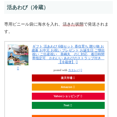
活あわび（冷蔵）
専用ビニール袋に海水を入れ、
活きた状態
で発送されま
す。
ギフト 活あわび 6個セット 香住育ち 贈り物 お
歳暮 お中元 お祝い プレゼント お誕生日 ご懐妊
祝い ご出産祝い 美嶋丸 のし対応 着日時間
帯指定可 かわいい あわびのストラップ付き
【冷蔵便】
posted with
カエレバ
楽天市場
Amazon
Yahooショッピング
7net