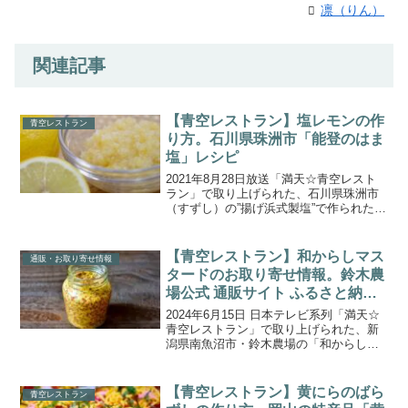
凛（りん）
関連記事
【青空レストラン】塩レモンの作
青空レストラン
り方。石川県珠洲市「能登のはま
塩」レシピ
2021年8月28日放送「満天☆青空レスト
ラン」で取り上げられた、石川県珠洲市
（すずし）の”揚げ浜式製塩”で作られた能
登の浜塩を使った「塩レモン」の作り
方・レシピをご紹介します。今回の食材
は、石川県珠洲市の「お塩」。石川県珠
【青空レストラン】和からしマス
通販・お取り寄せ情報
洲市はリアス式海...
タードのお取り寄せ情報。鈴木農
場公式 通販サイト ふるさと納税
各種紹介！
2024年6月15日 日本テレビ系列「満天☆
青空レストラン」で取り上げられた、新
潟県南魚沼市・鈴木農場の「和からしマ
スタード」の通販取り寄せ情報をご紹介
します。商品の特徴や魅力、お取り寄せ
情報の詳細をまとめましたので、ぜひ参
【青空レストラン】黄にらのばら
青空レストラン
考にしてみてくだ...