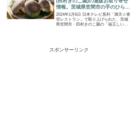
(田村きのこ園)の通販お取り寄せ
情報。茨城県笠間市の手のひらサ
イズの椎茸。
2024年1月6日 日本テレビ系列「満天☆青
空レストラン」で取り上げられた、茨城
県笠間市・田村きのこ園の「福王しいた
け」の通販取り寄せ情報をご紹介しま
す。田村きのこ園の「福王しいたけ」
は、手のひらサイズの肉厚な椎茸です。
傘の大きさは10㎝ほ...
スポンサーリンク