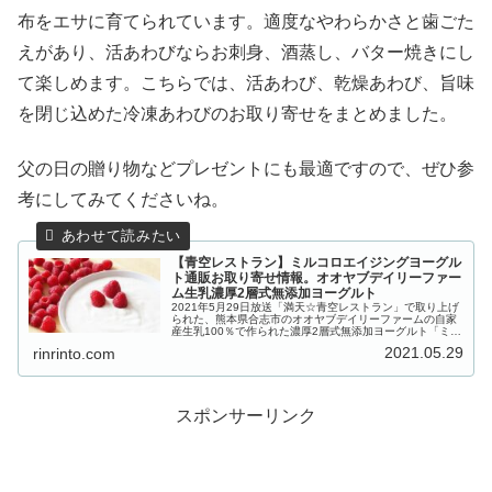
布をエサに育てられています。適度なやわらかさと歯ごた
えがあり、活あわびならお刺身、酒蒸し、バター焼きにし
て楽しめます。こちらでは、活あわび、乾燥あわび、旨味
を閉じ込めた冷凍あわびのお取り寄せをまとめました。
父の日の贈り物などプレゼントにも最適ですので、ぜひ参
考にしてみてくださいね。
【青空レストラン】ミルコロエイジングヨーグル
ト通販お取り寄せ情報。オオヤブデイリーファー
ム生乳濃厚2層式無添加ヨーグルト
2021年5月29日放送「満天☆青空レストラン」で取り上げ
られた、熊本県合志市のオオヤブデイリーファームの自家
産生乳100％で作られた濃厚2層式無添加ヨーグルト「ミル
コロ エイジングヨーグルト」の通販お取り寄せ情報をご紹
2021.05.29
rinrinto.com
介します。独自製法に...
スポンサーリンク