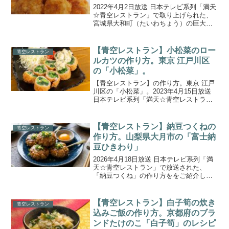
2022年4月2日放送 日本テレビ系列「満天
☆青空レストラン」で取り上げられた、
宮城県大和町（たいわちょう）の巨大な
イワナを使った「いわなの揚げ団子」の
作り方をご紹介します。今回の食材は、
宮城県の新しい特産品のブランド魚『伊
【青空レストラン】小松菜のロー
青空レストラン
達いわな』。不妊...
ルカツの作り方。東京 江戸川区
の「小松菜」。
【青空レストラン】の作り方。東京 江戸
川区の「小松菜」。2023年4月15日放送
日本テレビ系列「満天☆青空レストラ
ン」で取り上げられた、「小松菜のロー
ルカツ」の作り方をご紹介します。今回
の食材は、東京都江戸川区で栽培されて
【青空レストラン】納豆つくねの
青空レストラン
いる『小松菜』で...
作り方。山梨県大月市の「富士納
豆ひきわり」
2026年4月18日放送 日本テレビ系列「満
天☆青空レストラン」で放送された、
「納豆つくね」の作り方ををご紹介しま
す。今週の食材は山梨県大月市の「富士
納豆ひきわり」。こだわりの独自製法が
生む強烈な粘りと旨みが特徴です。驚き
【青空レストラン】白子筍の炊き
青空レストラン
の納豆フルコースは...
込みご飯の作り方。京都府のブラ
ンドたけのこ「白子筍」のレシピ