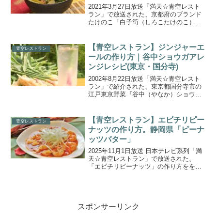
2021年3月27日放送「満天☆青空レスト
ラン」で放送された、京都府のブランド
たけのこ「白子筍（しろこたけのこ）」
を使った「炊き込みご飯」の作り方をご
紹介します。京都のブランド筍”白子たけ
のこ”は、日焼けのない白い皮とふくよか
【青空レストラン】ジンジャーエ
青空レストラン
な形で、えぐみ...
ールの作り方｜谷中ショウガアレ
ンジレシピ(東京・国分寺)
2002年8月22日放送「満天☆青空レスト
ラン」で紹介された、東京都国分寺市の
江戸東京野菜『谷中（やなか）ショウ
ガ』を使った「ジンジャーエール」の作
り方をご紹介します！小坂名人が考案し
た”盆ショウガ”とも言われる『谷中生姜』
【青空レストラン】エビチリピー
青空レストラン
は、根茎がまだ小...
ナッツの作り方。静岡県「ピーナ
ッツバター」
2025年11月1日放送 日本テレビ系列「満
天☆青空レストラン」で放送された、
「エビチリピーナッツ」の作り方ををご
紹介します。今週の食材は、静岡県浜松
市の杉山ナッツの「ピーナッツバター」
です。100年以上前に世界で認められた
「遠州小落花（え...
スポンサーリンク