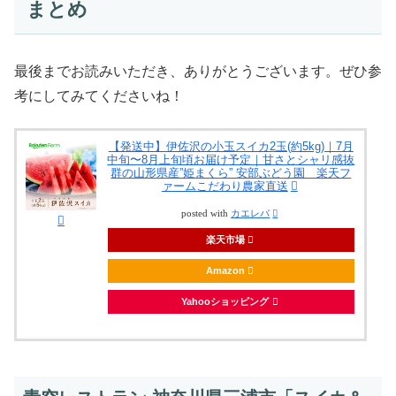
まとめ
最後までお読みいただき、ありがとうございます。ぜひ参
考にしてみてくださいね！
【発送中】伊佐沢の小玉スイカ2玉(約5kg)｜7月
中旬〜8月上旬頃お届け予定｜甘さとシャリ感抜
群の山形県産”姫まくら” 安部ぶどう園 楽天フ
ァームこだわり農家直送
posted with
カエレバ
楽天市場
Amazon
Yahooショッピング