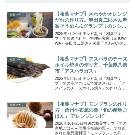
【相葉マナブ】さわやかオレンジ
相葉マナブ
だれの作り方。寺田真二郎さん考
案そうめん-1グランプリのレシ
ピ。
2025年7月20日 テレビ朝日「相葉マナ
ブ」で放送された、料理研究家（SHOW-
WA）寺田真二郎さん考案「さわやかオレ
ンジだれ」の作り方をご紹介します。記
念すべき600回目の相葉マナブは、埼玉県
さいたま市で『マナブ！旬の産地ごはん
【相葉マナブ】アスパラのチーズ
相葉マナブ
～ニラ～...
ホイル焼きの作り方。千葉県八街
市「アスパラガス」
2022年5月15日 テレビ朝日「相葉マナ
ブ」旬の産地ごはんで放送された、「ア
スパラのチーズホイル焼き」の作り方を
ご紹介します。今回は、千葉県八街市(や
ちまたし)で栽培されている『アスパラガ
ス』！店頭でよく見かける”グリーンアス
【相葉マナブ】モンブランの作り
相葉マナブ
パラガス”と...
方｜信州小布施の栗「旬の産地ご
はん」 アレンジレシピ
2020年10月25日放送の相葉マナブ『旬の
産地ごはん～信州小布施の栗～』で放送
された絶品栗料理「モンブラン」の作り