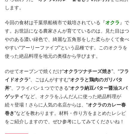
します。
今回の食材は千葉県船橋市で栽培されている『
オクラ
』で
す。お世話になる農家さんが育てているのは、見た目はつ
やのある濃い緑色で、綺麗な五角形をした柔らかくて食べ
やすい“アーリーファイブ”という品種です。このオクラを
使った絶品料理を地元の奥様から学びます。
のせてオーブンで焼くだけ“
オクラツナチーズ焼き
”、“
フラ
イドオクラ
”、ごはんがすすむ“
オクラと鶏肉のガリバタ
丼
”、フライパン１つでできる“
オクラ納豆バター醤油スパ
ゲッティ
”など、オクラをふんだんに使った絶品料理が
続々登場！さらに人気の名店からは、“
オクラのカレー春
巻き
”などを教わります。材料・作り方をまとめたレシピ
をご紹介しますので、ぜひ参考にしてみてくださいね！