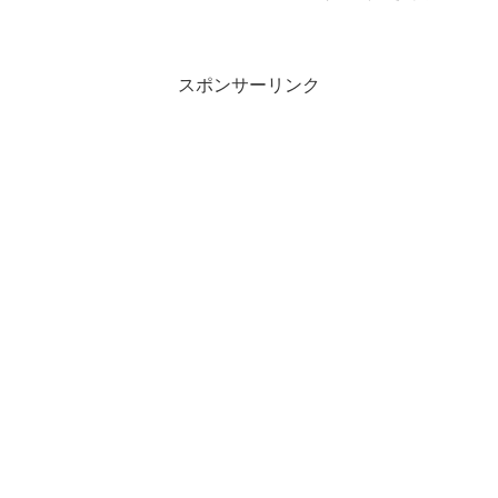
作り方をご紹介します。放送500回目の放
送回は「教えて栗原はるみ先生！～余り
がちな食材で絶品レシピ～」。料理家の
栗原はるみさんが...
スポンサーリンク