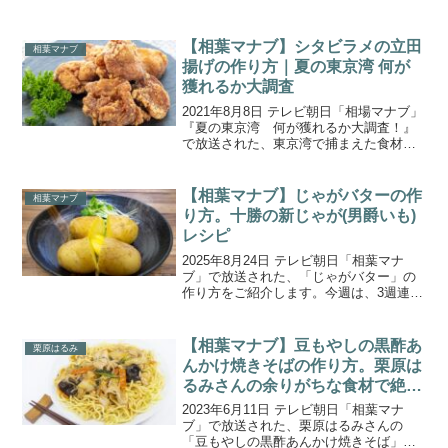
方をご紹介します。今回の舞台は、長野
県北部にある「栗と北斎と花のまち」と
して親しまれる小布施町（おぶせまち）
【相葉マナブ】シタビラメの立田
相葉マナブ
で『小布施の栗（...
揚げの作り方｜夏の東京湾 何が
獲れるか大調査
2021年8月8日 テレビ朝日「相場マナブ」
『夏の東京湾 何が獲れるか大調査！』
で放送された、東京湾で捕まえた食材を
使った「シタビラメの立田揚げ」の作り
方をご紹介します。今回は千葉県木更津
市を訪れ、夏の東京湾にはどんな魚や貝
【相葉マナブ】じゃがバターの作
相葉マナブ
が生息しているか...
り方。十勝の新じゃが(男爵いも)
レシピ
2025年8月24日 テレビ朝日「相葉マナ
ブ」で放送された、「じゃがバター」の
作り方をご紹介します。今週は、3週連
続！夏の北海道スペシャル 第3弾！『～
十勝の新じゃが～&そうめん-1グランプ
リ』。今回は、十勝 音更町で新じゃがを
【相葉マナブ】豆もやしの黒酢あ
栗原はるみ
収穫！お世話...
んかけ焼きそばの作り方。栗原は
るみさんの余りがちな食材で絶品
レシピ。
2023年6月11日 テレビ朝日「相葉マナ
ブ」で放送された、栗原はるみさんの
「豆もやしの黒酢あんかけ焼きそば」の