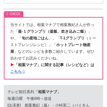
当サイトでは、相葉マナブで相葉雅紀さんが作っ
た「
釜-１グランプリ（釜飯、炊き込みご飯）
」
や、「
旬の産地ごはん
」、「
T-1グランプリ
（トー
ストアレンジレシピ）」「
ホットプレート物産
展
」などのレシピを多数ご紹介しています。ぜひ
合わせてお読みくださいね。
▶
「相葉マナブ」に関する記事（レシピなど）は
こちら
テレビ朝日系列『
相葉マナブ
』
毎週日曜 午後6時～放送
[出演者] 相葉雅紀（嵐）・小峠英二（バイきん