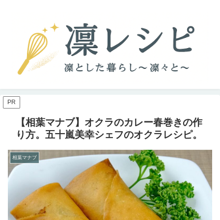
PR
【相葉マナブ】オクラのカレー春巻きの作
り方。五十嵐美幸シェフのオクラレシピ。
相葉マナブ