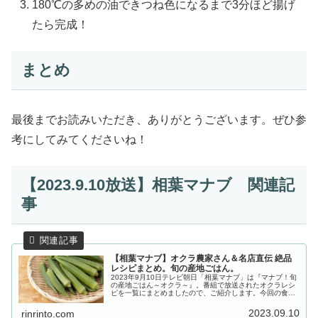
180℃の多めの油できつね色になるまで3分ほど揚げ
たら完成！
まとめ
最後までお読みいただき、ありがとうございます。ぜひ参
考にしてみてくださいね！
【2023.9.10放送】相葉マナブ 関連記
事
【相葉マナブ】オクラ農家さん＆名店直伝 絶品
レシピまとめ。旬の産地ごはん。
2023年9月10日テレビ朝日「相葉マナブ」は『マナブ！旬
の産地ごはん～オクラ～』。番組で放送されたオクラレシ
ピを一覧にまとめましたので、ご紹介します。今回の食材
は千葉県船橋市で栽培されている『オクラ』です。お世話
になる農家さんが育てている...
2023.09.10
rinrinto.com