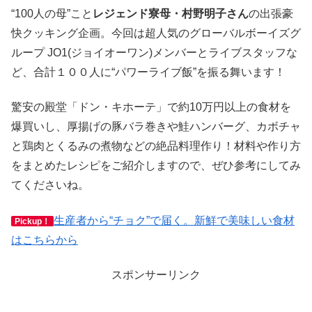
“100人の母”こと
レジェンド寮母・村野明子さん
の出張豪
快クッキング企画。今回は超人気のグローバルボーイズグ
ループ JO1(ジョイオーワン)メンバーとライブスタッフな
ど、合計１００人に“パワーライブ飯”を振る舞います！
驚安の殿堂「ドン・キホーテ」で約10万円以上の食材を
爆買いし、厚揚げの豚バラ巻きや鮭ハンバーグ、カボチャ
と鶏肉とくるみの煮物などの絶品料理作り！材料や作り方
をまとめたレシピをご紹介しますので、ぜひ参考にしてみ
てくださいね。
生産者から“チョク”で届く。新鮮で美味しい食材
Pickup！
はこちらから
スポンサーリンク