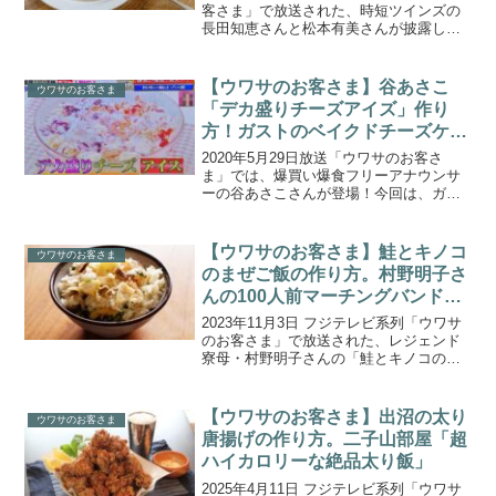
客さま」で放送された、時短ツインズの
長田知恵さんと松本有美さんが披露し
た、激安スーパー・オーケーの食材を使
った映える節約パーティー料理「」の作
り方をご紹介します。1時間で16品を作る
【ウワサのお客さま】谷あさこ
ウワサのお客さま
美人双子姉妹、...
「デカ盛りチーズアイズ」作り
方！ガストのベイクドチーズケー
キ爆食レシピ(202.5.29)
2020年5月29日放送「ウワサのお客さ
ま」では、爆買い爆食フリーアナウンサ
ーの谷あさこさんが登場！今回は、ガス
トのチーズINハンバーグを爆買いして、
超特大！デカ盛りアレンジ料理を作って
一人で食べつくし！その後、デザートも
【ウワサのお客さま】鮭とキノコ
ウワサのお客さま
作って食べ尽くし！...
のまぜご飯の作り方。村野明子さ
んの100人前マーチングバンド金
賞飯。
2023年11月3日 フジテレビ系列「ウワサ
のお客さま」で放送された、レジェンド
寮母・村野明子さんの「鮭とキノコのま
ぜご飯」の作り方をご紹介します。番組
おなじみの“100人の母”ことレジェンド寮
母・村野明子さんの豪快100人前クッキン
【ウワサのお客さま】出沼の太り
ウワサのお客さま
グ企画...
唐揚げの作り方。二子山部屋「超
ハイカロリーな絶品太り飯」
2025年4月11日 フジテレビ系列「ウワサ