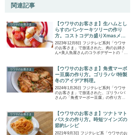
関連記事
【ウワサのお客さま】生ハムとし
ウワサのお客さま
らすのパンケーキツリーの作り
方。コストコデカ盛りXmasメニ
ュー。
2023年12月8日 フジテレビ系列「ウワサ
のお客さま」で放送された、肉のお姉さ
ん×美人魚屋さんのコラボデザートの「生
ハムとしらすのパンケーキツリー」の作
り方をご紹介します。「コストコ」食材
を使った爆盛り料理を得意とする、“肉の
【ウワサのお客さま】角煮マーボ
ウワサのお客さま
お姉さん”こ...
ー豆腐の作り方。ゴリラパパ特製
冬のアイデア料理。
2024年1月26日 フジテレビ系列「ウワサ
のお客さま」で放送された、ゴリラパパ
さんの「角煮マーボー豆腐」の作り方を
ご紹介します。『肉のハナマサ』食材が
大好きな“ゴリラ兄弟”が登場！今回は塊肉
をごっそり買い込み、料理上手なゴリラ
【ウワサのお客さま】ツナトマト
ウワサのお客さま
パパが「寒さ...
パスタの作り方。時短ツインズの
節約レシピ
2021年9月3日 フジテレビ系「ウワサのお