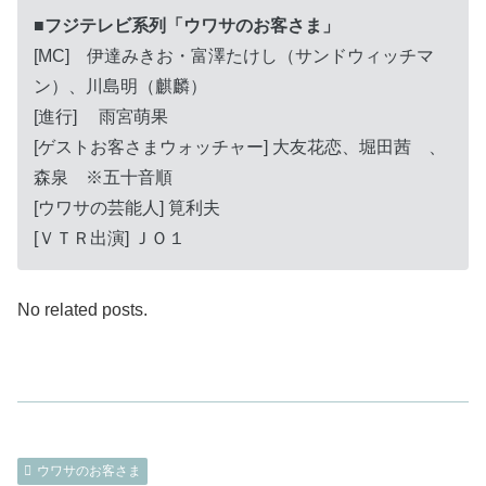
■フジテレビ系列「ウワサのお客さま」
[MC] 伊達みきお・富澤たけし（サンドウィッチマ
ン）、川島明（麒麟）
[進行] 雨宮萌果
[ゲストお客さまウォッチャー] 大友花恋、堀田茜 、
森泉 ※五十音順
[ウワサの芸能人] 筧利夫
[ＶＴＲ出演] ＪＯ１
No related posts.
ウワサのお客さま