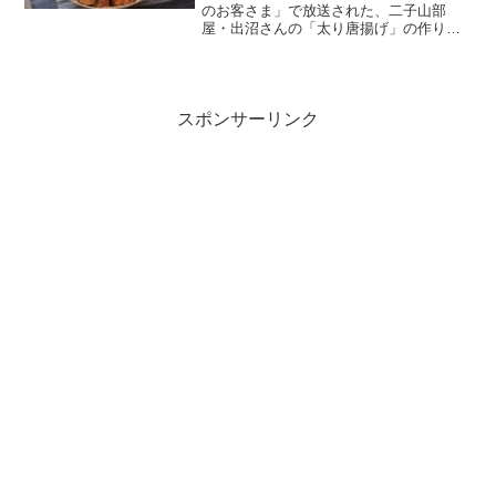
のお客さま」で放送された、二子山部
屋・出沼さんの「太り唐揚げ」の作り方
をご紹介します。今話題の二子山部屋に
密着！親方も認める料理上手な２人のお
弟子さんが“超ハイカロリーな絶品太り
飯”作り！総重量約...
スポンサーリンク