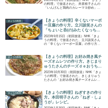
の料理」で放送された、井原裕子さんの
「いんげんと鶏肉のカレーマヨ炒め」の
作り方をご紹介します。夏の食卓の主役
は、みずみずしい夏野菜！合わせるメイ
ン食材をあえて１つに絞り、シンプルな
【きょうの料理】辛くないマーボ
きょうの料理
料理で旬の味わい...
ー豆腐の作り方。立川談笑さんの
「ちょいと呑(の)みたくなっちゃ
うね!」。
2023年9月15日（初回放送）NHK「きょ
うの料理」で放送された、立川談笑さん
の「辛くないマーボー豆腐」の作り方を
ご紹介します。落語家の立川談笑さんの
「ちょいと呑(の)みたくなっちゃうね!」
。特技の料理の腕をふだんから家族や弟
【きょうの料理】お好み焼き風チ
きょうの料理
子たちのた...
ーズオムレツの作り方。きじまり
ゅうたさんのチーズｄｅおうち居
酒屋。
2023年10月30日（初回放送）NHK「きょ
うの料理」で放送された、きじまりゅう
たさんの「お好み焼き風チーズオムレ
ツ」の作り方をご紹介します。「きじま
りゅうたのチーズｄｅおうち居酒屋」で
は、料理研究家のきじまりゅうたさん
【きょうの料理】ねぎすきの作り
きょうの料理
が、うまみたっぷり...
方。本田明子さんの「ねぎ・しょ
うが」レシピ。
2023年1月30日（初回放送）NHK「きょ