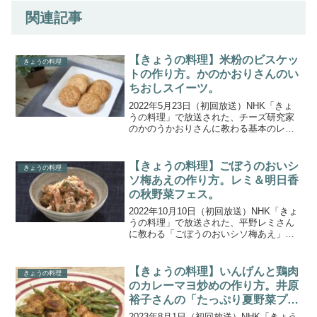
関連記事
【きょうの料理】米粉のビスケッ
きょうの料理
トの作り方。かのかおりさんのい
ちおしスイーツ。
2022年5月23日（初回放送）NHK「きょ
うの料理」で放送された、チーズ研究家
のかのうかおりさんに教わる基本のレア
チーズケーキの底生地におすすめの「米
粉のビスケット」の作り方をご紹介しま
す。今月のいちおしスイーツは、おかし
【きょうの料理】ごぼうのおいシ
きょうの料理
作り初心者でも挑...
ソ梅あえの作り方。レミ＆明日香
の秋野菜フェス。
2022年10月10日（初回放送）NHK「きょ
うの料理」で放送された、平野レミさん
に教わる「ごぼうのおいシソ梅あえ」の
作り方をご紹介します。平野レミさんと
義理の娘で料理研究家の和田明日香さん
がそろって登場する2日間「レミ＆明日香
【きょうの料理】いんげんと鶏肉
きょうの料理
の秋野菜フェ...
のカレーマヨ炒めの作り方。井原
裕子さんの「たっぷり夏野菜プラ
ス１」。
2023年8月1日（初回放送）NHK「きょう