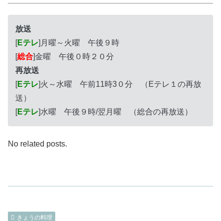
放送
[
Eテレ
]月曜～火曜 午後９時
[
総合
]金曜 午後０時２０分
再放送
[
Eテレ
]火～水曜 午前11時3０分 （Eテレ１の再放
送）
[
Eテレ
]水曜 午後９時/翌月曜 （総合の再放送）
No related posts.
きょうの料理