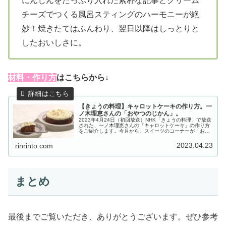
にんじんをたっぷり入れた素朴な記事とクリーム
チーズでつくる風呂スティングのハーモニーが絶
妙！焼きたてはふんわり、翌日以降はしっとりと
したおいしさに。
材料・作り方
はこちらから↓
【きょうの料理】キャロットケーキの作り方。一
ノ木理恵さんの「おやつのじかん」。
2023年4月24日（初回放送）NHK「きょうの料理」で放送
された、一ノ木理恵さんの「キャロットケーキ」の作り方
をご紹介します。今月から、スイーツのコーナーが「おや
つのじかん」にリニューアル！初回は、アフタヌーンティ
ー専門店シェフパティシエ...
2023.04.23
rinrinto.com
まとめ
最後までご覧いただき、ありがとうございます。ぜひ参考