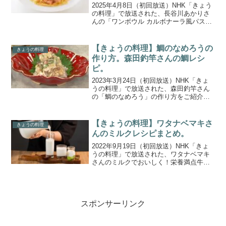
2025年4月8日（初回放送）NHK「きょう
の料理」で放送された、長谷川あかりさ
んの「ワンボウル カルボナーラ風パス
タ」の作り方をご紹介します。春の卵料
理を楽しむ「ランラン♪ウフ♪春の卵レシ
ピ」。今回は料理研究家の長谷川あかり
【きょうの料理】鯛のなめろうの
きょうの料理
さんが定番のに...
作り方。森田釣竿さんの鯛レシ
ピ。
2023年3月24日（初回放送）NHK「きょ
うの料理」で放送された、森田釣竿さん
の「鯛のなめろう」の作り方をご紹介し
ます。春！お祝いの季節にぴったりの旬
の魚といえば「鯛（たい）」。魚愛にあ
ふれる仲良し同級生コンビ、森田釣竿さ
【きょうの料理】ワタナベマキさ
きょうの料理
んと村田明彦さん...
んのミルクレシピまとめ。
2022年9月19日（初回放送）NHK「きょ
うの料理」で放送された、ワタナベマキ
さんのミルクでおいしく！栄養満点牛乳
レシピを一覧にまとめましたので、ご紹
介します。ワタナベマキさんが、栄養満
点の牛乳をたっぷり使った、気軽につく
れて体も喜ぶレシ...
スポンサーリンク