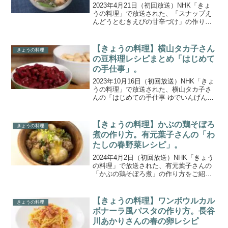
ん。
2023年4月21日（初回放送）NHK「きょ
うの料理」で放送された、「スナップえ
んどうとむきえびの甘辛づけ」の作り方
をご紹介します。京都で暮らす本上まな
みさんが、季節の移ろいを一皿に込める
工夫と技を京料理人に学ぶ「本上まなみ
【きょうの料理】横山タカ子さん
きょうの料理
の京暮らしごはん...
の豆料理レシピまとめ「はじめて
の手仕事」。
2023年10月16日（初回放送）NHK「きょ
うの料理」で放送された、横山タカ子さ
んの「はじめての手仕事 ゆでいんげん
豆」を一覧にまとめましたので、ご紹介
します。長野市の料理研究家・横山タカ
子さんの「はじめての手仕事」。今回
【きょうの料理】かぶの鶏そぼろ
きょうの料理
は、深まる秋に恋...
煮の作り方。有元葉子さんの「わ
たしの春野菜レシピ」。
2024年4月2日（初回放送）NHK「きょう
の料理」で放送された、有元葉子さんの
「かぶの鶏そぼろ煮」の作り方をご紹介
します。春野菜の持ち味をいかしたシン
プル料理を特集する2日間「わたしの春野
菜レシピ」。2日目は料理研究家の有元葉
【きょうの料理】ワンボウルカル
きょうの料理
子さんから春...
ボナーラ風パスタの作り方。長谷
川あかりさんの春の卵レシピ