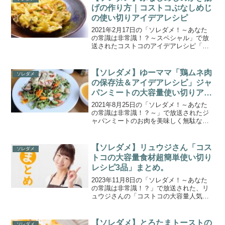
ゃくのなんち...
げの作り方｜コストコぶなしめじ
の使い切りアイデアレシピ
2021年2月17日の「ソレダメ！～あなた
の常識は非常識！？～スペシャル」で放
送されたコストコのアイデアレシピ「ぶ
なしめじのかき揚げ」の作り方をご紹介
します。かたまり肉・ソーセージ、鮮
魚、お惣菜など、コストコの大容量を使
【ソレダメ】ゆーママ「鶏ムネ肉
ソレダメ
い切るアイデアレシピ...
の保存法＆アイデアレシピ」ジャ
パンミートの大容量使い切りアイ
デアレシピ
2021年8月25日の「ソレダメ！～あなた
の常識は非常識！？～」で放送されたジ
ャパンミートのお肉を美味しく無駄なく
使うソレマル技、ゆーママの「鶏ムネ肉
の保存法＆アイデアレシピ」をご紹介し
ます。ジャパンミートの新常識！では、
【ソレダメ】リュウジさん「コス
ソレダメ
いっぱい買った安い...
トコの大容量食材超簡単使い切り
レシピ3品」まとめ。
2023年11月8日の「ソレダメ！～あなた
の常識は非常識！？」で放送された、リ
ュウジさんの「コストコの大容量人気商
品3品 超簡単レシピ」をご紹介します。
常連さんがコストコでリピ買いしている
商品を徹底調査！忘年会、クリスマス、
【ソレダメ】とろたまトーストの
ソレダメ