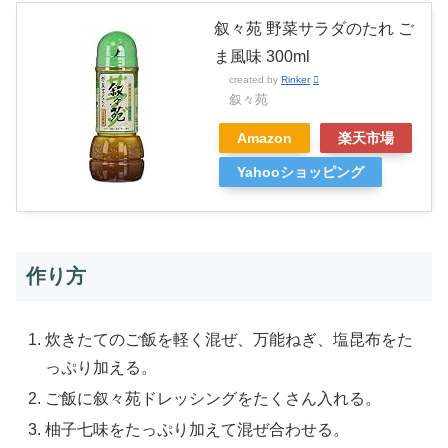
叙々苑 野菜サラダのたれ ご
ま風味 300ml
created by
Rinker
叙々苑
Amazon
楽天市場
Yahooショッピング
作り方
炊きたてのご飯を軽く混ぜ、万能ねぎ、塩昆布をた
っぷり加える。
ご飯に叙々苑ドレッシングをたくさん入れる。
柚子七味をたっぷり加えて混ぜ合わせる。