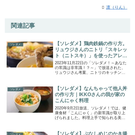
凛（りん）
関連記事
【ソレダメ】鶏肉鉄鍋の作り方。
ソレダメ
リュウジさんのニトリ「スキレッ
ト（ニトスキ）」を使ったアレン
ジレシピ。
2023年11月22日の「ソレダメ！～あなた
の常識は非常識！？～」で放送された、
リュウジさん考案、ニトリのキッチング
ッズ”スキレット鍋（ニトスキ）”を使った
「鶏肉鉄鍋」の作り方をご紹介します。
年生活をよりよくしてくれるアイデア商
【ソレダメ】なんちゃって他人丼
ソレダメ
品がいっぱい...
の作り方｜IKKOさんの我が家の
こんにゃく料理
2020年9月2日放送、ソレダメ！では、健
康食材「こんにゃく」の新常識が取り上
げられました。料理上手で知られる美容
家のIKKOさんが「我が家のこんにゃく料
理」を披露してくれました。こちらで
は、IKKOさんのこんにゃく料理「こんに
【ソレダメ】ぶなしめじのかき揚
ソレダメ