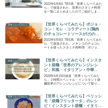
キング！
2022年6月8日 TBS系「世界くらべてみた
ら」で放送された、世界のスタミナ料理
を一覧にまとめましたのでご紹介しま
す。『世界のスタミナ料理をくらべてみ
たら？』で、藤井フミヤさん＆上白石萌
音さんが世界のスタミナ料理をクッキン
【世界くらべてみたら】ポジョ・
世界くらべてみたら
グ！「メキシコ」...
コン・モレ・コラディート(鶏肉
のチョコレートソースがけ)の作
り方。メキシコのスタミナ料理
2022年6月8日 TBS系「世界くらべてみた
ら」で放送された、メキシコのチョコレ
ートを使ったスタミナ肉料理「ポジョ・
コン・モレ・コラディート(鶏肉のチョコ
レートソースがけ)」の作り方をご紹介し
ます。『世界のスタミナ料理をくらべて
【世界くらべてみたら】インスタ
世界くらべてみたら
みたら？』...
ント袋麺「世界のアレンジレシ
ピ」和風・イタリアン・中華
(2020.4.15)
2020年4月15日放送「世界くらべてみた
ら」２時間スペシャル・インスタント袋
麺世界のアレンジレシピについて取り上
げます。日本では、どこでも簡単に手に
入るインスタント袋麺を、和食VSイタリ
アンVS中華でスタジオ調理バトル！外食
【世界くらべてみたら】ベリッシ
世界くらべてみたら
が出来なくても...
モ「袋麺フリッタータ」のレシ
ピ！インスタント袋麺・イタリア