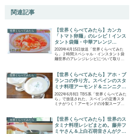
関連記事
【世界くらべてみたら】カンカ
世界くらべてみたら
「トマト卵麺」のレシピ！インス
タント袋麺・中華アレンジ
(2020.4.15)
2020年4月15日放送「世界くらべてみた
ら」２時間スペシャル・インスタント袋
麺世界のアレンジレシピについて取り上
げます。日本では、どこでも簡単に手に
入るインスタント袋麺を使った「和風・
イタリアン・中華の世界のアレンジレシ
【世界くらべてみたら】アホ・ブ
世界くらべてみたら
ピ」が紹介されまし...
ランコの作り方。スペインのスタ
ミナ料理アーモンド＆ニンニクを
使った冷製スープ
2022年6月8日 TBS系「世界くらべてみた
ら」で放送された、スペインの定番スタ
ミナがつく！アーモンドの冷製スープ
「アホ・ブランコ(白いガスパチョ)」の作
り方をご紹介します。『世界のスタミナ
料理をくらべてみたら？』で、藤井フミ
【世界くらべてみたら】世界のス
世界くらべてみたら
ヤさん＆上白...
タミナ料理レシピまとめ。藤井フ
ミヤさん＆上白石萌音さんがクッ