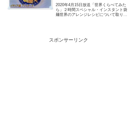
ンアレンジ(2020.4.15)
2020年4月15日放送「世界くらべてみた
ら」２時間スペシャル・インスタント袋
麺世界のアレンジレシピについて取り上
げます。日本では、どこでも簡単に手に
入るインスタント袋麺を使った「和風・
イタリアン・中華の世界のアレンジレシ
ピ」が紹介されまし...
スポンサーリンク