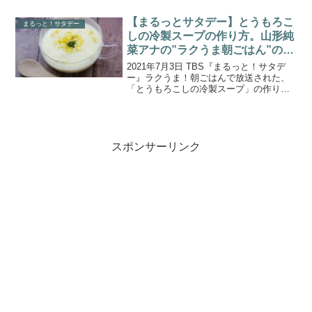
担当する今週の「ラクうま朝ごはん」で
は、簡単＆ヘルシーでこれからの暑い季
【まるっとサタデー】とうもろこ
まるっと！サタデー
節にピッタリなマ...
しの冷製スープの作り方。山形純
菜アナの”ラクうま朝ごはん”のレ
シピ
2021年7月3日 TBS『まるっと！サタデ
ー』ラクうま！朝ごはんで放送された、
「とうもろこしの冷製スープ」の作り方
をご紹介します。山形純菜アナが担当す
る今週の「ラクうま朝ごはん」では、旬
の野菜”とうもろこし”を使って、とうもろ
こしのシャキ...
スポンサーリンク