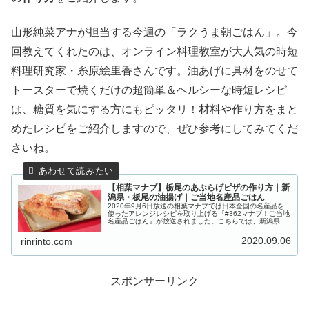
山形純菜アナが担当する今週の「ラクうま朝ごはん」。今
回教えてくれたのは、オンライン料理教室が大人気の時短
料理研究家・糸原絵里香さんです。油あげに具材をのせて
トースターで焼くだけの超簡単＆ヘルシーな時短レシピ
は、糖質を気にする方にもピッタリ！材料や作り方をまと
めたレシピをご紹介しますので、ぜひ参考にしてみてくだ
さいね。
【相葉マナブ】栃尾のあぶらげピザの作り方｜新
潟県・板尾の油揚げ｜ご当地名産品ごはん
2020年9月6日放送の相葉マナブでは日本全国の名産品を
使ったアレンジレシピを取り上げる『#362マナブ！ご当地
名産品ごはん』が放送されました。こちらでは、新潟県の
名産品・栃尾の油揚げ（あぶらげ）を使った「栃尾のあぶ
らげピザ」の作り方をご紹...
2020.09.06
rinrinto.com
スポンサーリンク