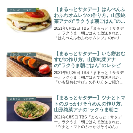
【まるっとサタデー】はんぺんふ
まるっと！サタデー
わふわオムレツの作り方。山形純
菜アナの”ラクうま朝ごはん”のレ
シピ
2021年6月12日 TBS『まるっと！サタデ
ー』ラクうま！朝ごはんで放送された、
「はんぺんふわふわオムレツ」の作り方
をご紹介します。山形純菜アナが担当す
る今週の「ラクうま朝ごはん」。今回教
えてくれたのは、オンライン料理教室が
【まるっとサタデー】いも餅おむ
まるっと！サタデー
大人気の時短料...
すびの作り方。山形純菜アナ
の”ラクうま朝ごはん”のレシピ
2021年6月26日 TBS『まるっと！サタデ
ー』ラクうま！朝ごはんで放送された、
「いも餅おむすび」の作り方をご紹介し
ます。山形純菜アナが担当する今週の
「ラクうま朝ごはん」。今回教えてくれ
たのは、オンライン料理教室が大人気の
【まるっとサタデー】ツナとトマ
まるっと！サタデー
時短料理研究家・...
トのぶっかけそうめんの作り方。
山形純菜アナの”ラクうま朝ごは
ん”のレシピ
2021年6月5日 TBS『まるっと！サタデ
ー』ラクうま！朝ごはんで放送された、
「ツナとトマトのぶっかけそうめん」の
作り方をご紹介します。山形純菜アナが