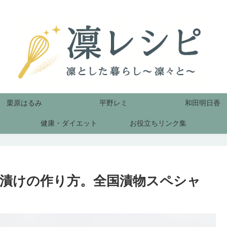
栗原はるみ
平野レミ
和田明日香
健康・ダイエット
お役立ちリンク集
漬けの作り方。全国漬物スペシャ