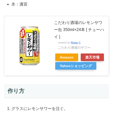
氷：適宜
こだわり酒場のレモンサワ
ー缶 350ml×24本 [ チューハ
イ ]
created by
Rinker
こだわり酒場のサワー
Amazon
楽天市場
Yahooショッピング
作り方
グラスにレモンサワーを注ぐ。