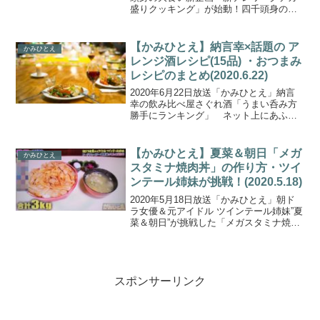
盛りクッキング」が始動！四千頭身のお
三方がそれぞれの自宅でプロの料理人
直々の調理法を教わり絶品デカ盛り料理
を作って食べる！！自宅で簡単に美味し
【かみひとえ】納言幸×話題の ア
かみひとえ
くする裏ワザ調理法を...
レンジ酒レシピ(15品) ・おつまみ
レシピのまとめ(2020.6.22)
2020年6月22日放送「かみひとえ」納言
幸の飲み比べ屋さぐれ酒「うまい呑み方
勝手にランキング」 ネット上にあふれ
る”自分流お酒のアレンジレシピ”を試し飲
みする企画が放送されました。数々ある
中でどれが本当に美味しいのかわからな
【かみひとえ】夏菜＆朝日「メガ
かみひとえ
いということ...
スタミナ焼肉丼」の作り方・ツイ
ンテール姉妹が挑戦！(2020.5.18)
2020年5月18日放送「かみひとえ」朝ド
ラ女優＆元アイドル ツインテール姉妹”夏
菜＆朝日”が挑戦した「メガスタミナ焼肉
丼」の作り方をご紹介します。夏菜さん
と旭さんが挑戦するのは、デカ盛りの聖
地！合計３㎏！巨大肉丼（２.２㎏）＆大
みそ汁（８...
スポンサーリンク