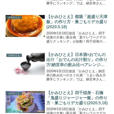
勝手にランキング」では、納言幸さんが
ネット上にあふれる”自分流お酒のアレン
ジレシピ”の中から全１５品を自宅で飲み
比べて勝手にランキング＆簡単おつまみ
【かみひとえ】都築「超盛り天津
かみひとえ
作りもしました...
飯」の作り方・巣ごもりデカ盛り
(2020.5.18)
2020年5月18日放送「かみひとえ」四千
頭身の大食い新企画「新テレワークデカ
盛りクッキング」が始動！四千頭身のお
三方がそれぞれの自宅でプロの料理人
直々の調理法を教わり絶品デカ盛り料理
を作って食べる！！自宅で簡単に美味し
【かみひとえ】日本酒×おでんの
かみひとえ
くする裏ワザ調理法を...
出汁「おでんの出汁割り」の作り
方!納言幸の飲み比べアレンジ酒
ランキング(2020.6.22)
2020年6月22日放送「かみひとえ」納言
幸の飲み比べやさぐれ酒「うまい呑み方
勝手にランキング」では、納言幸さんが
ネット上にあふれる”自分流お酒のアレン
ジレシピ”の中から全１５品を自宅で飲み
比べて勝手にランキング＆簡単おつまみ
【かみひとえ】四千頭身・石橋
かみひとえ
作りに挑戦！こ...
「鬼盛りジャージャー飯」の作り
方・巣ごもりデカ盛り(2020.5.18)
2020年5月18日放送「かみひとえ」四千
頭身の大食い新企画「新テレワークデカ