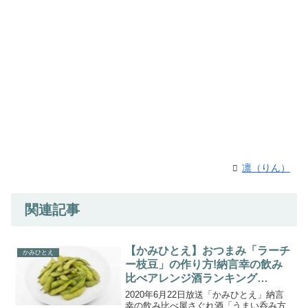
凛（りん）
関連記事
【かみひとえ】おつまみ「ラーチ
かみひとえ
ー枝豆」の作り方!納言幸の飲み
比べアレンジ酒ランキング
(2020.6.22)
2020年6月22日放送「かみひとえ」納言
幸の飲み比べ屋さぐれ酒「うまい呑み方