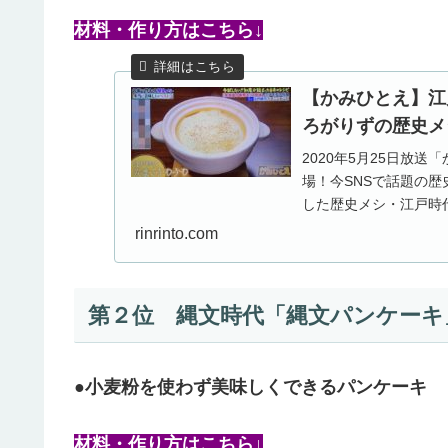
材料・作り方はこちら↓
【かみひとえ】江
ろがりずの歴史メシ作り
2020年5月25日放
場！今SNSで話題の
した歴史メシ・江戸時
井市で今もなお郷...
rinrinto.com
第２位 縄文時代「縄文パンケーキ
●小麦粉を使わず美味しくできるパンケーキ
材料・作り方はこちら↓