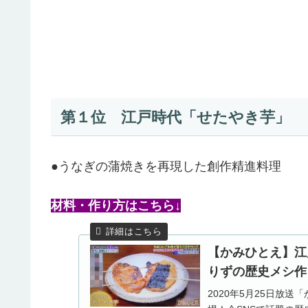
第１位 江戸時代「せたやき芋」
●うなぎの蒲焼きを再現した創作精進料理
材料・作り方はこちら↓
【かみひとえ】江
りずの歴史メシ作り(2
2020年5月25日放