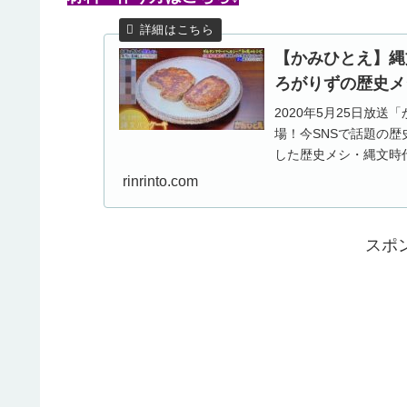
【かみひとえ】縄
ろがりずの歴史メシ作り
2020年5月25日放
場！今SNSで話題の
した歴史メシ・縄文時
に作られていたと...
rinrinto.com
スポ