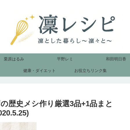
栗原はるみ
平野レミ
和田明日香
健康・ダイエット
お役立ちリンク集
の歴史メシ作り厳選3品+1品まと
.5.25)