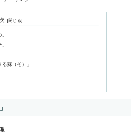
次
わ」
キ」
きる蘇（そ）」
」
理