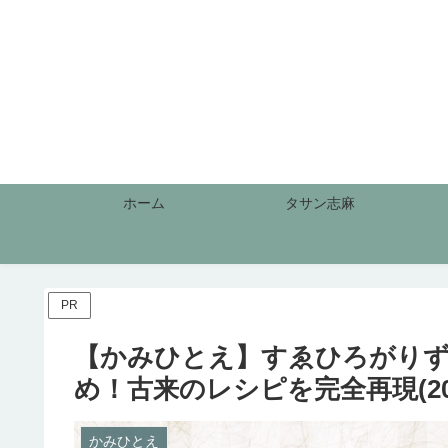
ホーム
タサン志麻
PR
【かみひとえ】すゑひろがりず
め！古来のレシピを完全再現(2020
かみひとえ