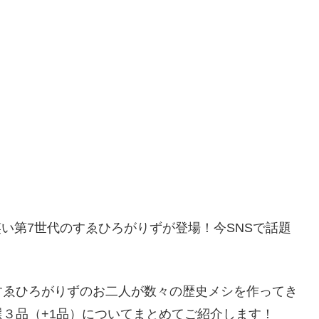
お笑い第7世代のすゑひろがりずが登場！今SNSで話題
すゑひろがりずのお二人が数々の歴史メシを作ってき
３品（+1品）についてまとめてご紹介します！