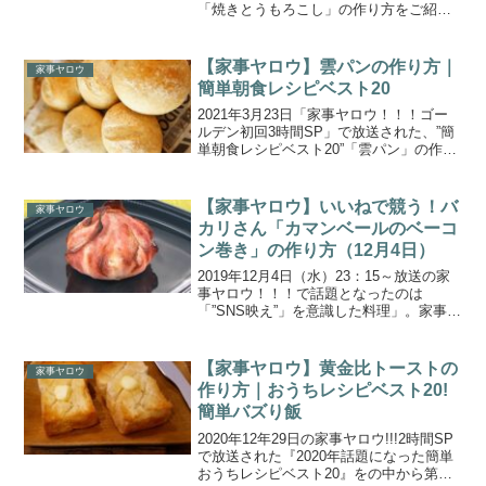
「焼きとうもろこし」の作り方をご紹介
します。国民5000人に大調査！「あなた
の一番好きな野菜は何ですか？」と街頭
調査して驚きランキングを大発表！玉ね
【家事ヤロウ】雲パンの作り方｜
家事ヤロウ
ぎVSなすVSト...
簡単朝食レシピベスト20
2021年3月23日「家事ヤロウ！！！ゴー
ルデン初回3時間SP」で放送された、”簡
単朝食レシピベスト20”「雲パン」の作り
方をご紹介します。家事ヤロウＭＣ３人
と豪華ゲストが、誰でも簡単に作れる朝
食にピッタリの料理を作りまくる！黒木
【家事ヤロウ】いいねで競う！バ
家事ヤロウ
瞳さんと作...
カリさん「カマンベールのベーコ
ン巻き」の作り方（12月4日）
2019年12月4日（水）23：15～放送の家
事ヤロウ！！！で話題となったのは
「”SNS映え”」を意識した料理」。家事ヤ
ロウ３人がインスタ映えを狙って、チー
ズ料理で競う「映エル・ロワイアル」で
す。こちらでは、バカリズムさんが作っ
【家事ヤロウ】黄金比トーストの
家事ヤロウ
た、簡単！S...
作り方｜おうちレシピベスト20!
簡単バズり飯
2020年12年29日の家事ヤロウ!!!2時間SP
で放送された『2020年話題になった簡単
おうちレシピベスト20』をの中から第１