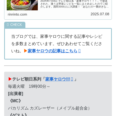
2025年7月8日 テレビ朝日系「家事ヤロウ！！！」で放送
された、激うま野菜レシピを一覧にまとめましたのでご紹
介します。国民5000人に大調査！「あなたの一番好きな野
菜は何ですか？」と街頭調査して驚きランキングを大発
表！玉ねぎVSなすVSト...
2025.07.08
rinrinto.com
当ブログでは、家事ヤロウに関する記事やレシピ
を多数まとめています。ぜひあわせてご覧くださ
いね。
▶
家事ヤロウの記事はこちら
▶
テレビ朝日系列「
家事ヤロウ!!!
」
毎週火曜 19時00分～
[出演者]
《MC》
バカリズム カズレーザー（メイプル超合金）
《ゲスト》