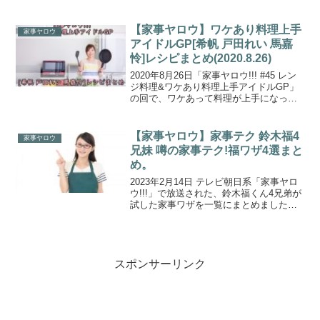
位に輝いた「黄金比トースト」の作り方
をご紹介します。鈴木保奈美さんが”番組
で大反響の炊き込みご飯”や”即席めんア...
【家事ヤロウ】ワケあり料理上手
家事ヤロウ
アイドルGP[希帆 戸田れい 馬嘉
怜]レシピまとめ(2020.8.26)
2020年8月26日「家事ヤロウ!!! #45 レン
ジ料理&ワケあり料理上手アイドルGP」
の回で、ワケあって料理が上手になって
しまったアイドルが料理の腕前を披露す
る『料理うまくなっちゃったアイドルグ
ランプリ』を開催！・仕事がなくなって
【家事ヤロウ】家事テク 鈴木福4
家事ヤロウ
アルバ...
兄妹 噂の家事テク!福ワザ4選まと
め。
2023年2月14日 テレビ朝日系「家事ヤロ
ウ!!!」で放送された、鈴木福くん4兄弟が
試した家事ワザを一覧にまとめましたの
でご紹介します。鈴木福くん4兄妹が巷で
噂の家事テクニックが本当に使えるかど
うか忖度なしジャッジ！阿部サダヲさん
も感激の...
スポンサーリンク