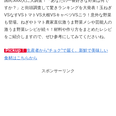
国民5000人に大調査！「あなたの一番好きな野菜は何で
すか？」と街頭調査して驚きランキングを大発表！玉ねぎ
VSなすVSトマトVS大根VSキャベツVSニラ！意外な野菜
も登場。ねぎやトマト農家直伝激うま野菜メシや芸能人の
激うま野菜レシピが続々！材料や作り方をまとめたレシピ
をご紹介しますので、ぜひ参考にしてみてくださいね。
Pickup！
生産者から“チョク”で届く。新鮮で美味しい
食材はこちらから
スポンサーリンク