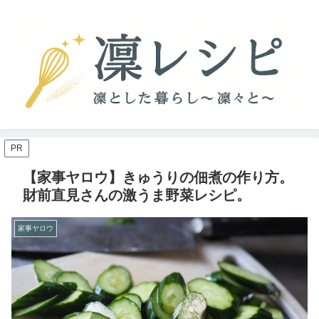
PR
【家事ヤロウ】きゅうりの佃煮の作り方。
財前直見さんの激うま野菜レシピ。
家事ヤロウ