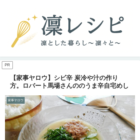
PR
【家事ヤロウ】シビ辛 炭冷や汁の作り
方。ロバート馬場さんののうま辛自宅めし
家事ヤロウ