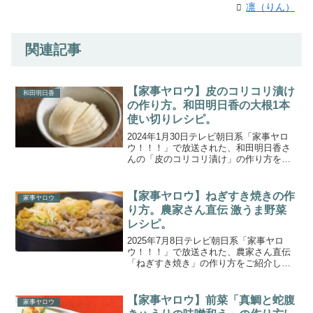
凛（りん）
関連記事
【家事ヤロウ】皮のコリコリ漬け
和田明日香
の作り方。和田明日香の大根1本
使い切りレシピ。
2024年1月30日テレビ朝日系「家事ヤロ
ウ！！！」で放送された、和田明日香さ
んの「皮のコリコリ漬け」の作り方をご
紹介します。料理研究家の和田明日香さ
んが、炊飯器の早炊き機能でご飯が炊け
るまでの35分の間に絶品おかずをつくる
【家事ヤロウ】ねぎすき焼きの作
家事ヤロウ
「和田明日香VS...
り方。農家さん直伝 激うま野菜
レシピ。
2025年7月8日テレビ朝日系「家事ヤロ
ウ！！！」で放送された、農家さん直伝
「ねぎすき焼き」の作り方をご紹介しま
す。国民5000人に大調査！「あなたの一
番好きな野菜は何ですか？」と街頭調査
して驚きランキングを大発表！玉ねぎVS
【家事ヤロウ】前菜「真鯛と蛇腹
家事ヤロウ
なすVSトマト...