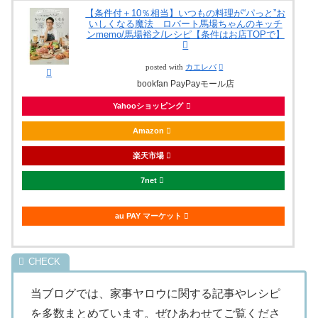
【条件付＋10％相当】いつもの料理が“パっと”お
いしくなる魔法 ロバート馬場ちゃんのキッチ
ンmemo/馬場裕之/レシピ【条件はお店TOPで】
posted with
カエレバ
bookfan PayPayモール店
Yahooショッピング
Amazon
楽天市場
7net
au PAY マーケット
当ブログでは、家事ヤロウに関する記事やレシピ
を多数まとめています。ぜひあわせてご覧くださ