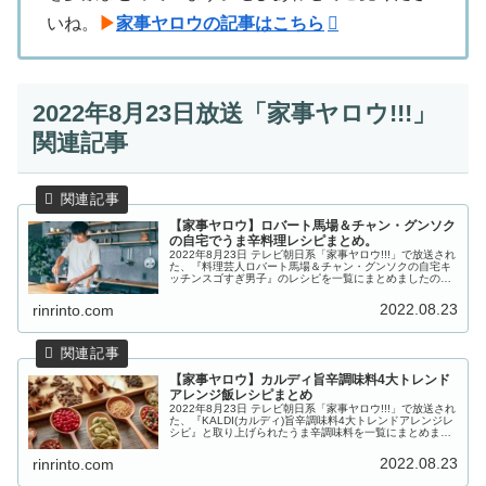
いね。
▶
家事ヤロウの記事はこちら
2022年8月23日放送「家事ヤロウ!!!」
関連記事
【家事ヤロウ】ロバート馬場＆チャン・グンソク
の自宅でうま辛料理レシピまとめ。
2022年8月23日 テレビ朝日系「家事ヤロウ!!!」で放送され
た、『料理芸人ロバート馬場＆チャン・グンソクの自宅キ
ッチンスゴすぎ男子』のレシピを一覧にまとめましたので
ご紹介します。夢の日韓戦が実現！韓流スター チャン・グ
ンソクとロバート馬...
2022.08.23
rinrinto.com
【家事ヤロウ】カルディ旨辛調味料4大トレンド
アレンジ飯レシピまとめ
2022年8月23日 テレビ朝日系「家事ヤロウ!!!」で放送され
た、『KALDI(カルディ)旨辛調味料4大トレンドアレンジレ
シピ』と取り上げられたうま辛調味料を一覧にまとめまし
たのでご紹介します。人気輸入食料品店”KALDI(カルデ
ィ)”で...
2022.08.23
rinrinto.com