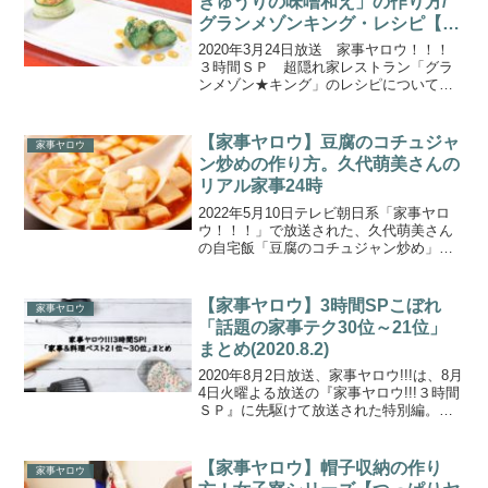
きゅうりの味噌和え」の作り方/
グランメゾンキング・レシピ【3
時間SP】（2020.3.24）
2020年3月24日放送 家事ヤロウ！！！
３時間ＳＰ 超隠れ家レストラン「グラ
ンメゾン★キング」のレシピについて取
り上げます！今回のゲスト菜々緒さんを
和食フルコースでおもてなし♪グランメゾ
ンキングは、家事ヤロウが発掘した料理
【家事ヤロウ】豆腐のコチュジャ
家事ヤロウ
上手芸人 ポンポ...
ン炒めの作り方。久代萌美さんの
リアル家事24時
2022年5月10日テレビ朝日系「家事ヤロ
ウ！！！」で放送された、久代萌美さん
の自宅飯「豆腐のコチュジャン炒め」の
作り方をご紹介します。今回は、芸能人
の自宅にカメラを設置し、リアル家事を
覗き見する90分SP！辻希美さんが新居の
【家事ヤロウ】3時間SPこぼれ
家事ヤロウ
自宅初公開！五...
「話題の家事テク30位～21位」
まとめ(2020.8.2)
2020年8月2日放送、家事ヤロウ!!!は、8月
4日火曜よる放送の『家事ヤロウ!!!３時間
ＳＰ』に先駆けて放送された特別編。３
時間スペシャルでは、これまでの放送で
話題になった「家事テクニック＆料理・
ベスト20」がランキング形式で発表され
【家事ヤロウ】帽子収納の作り
家事ヤロウ
ます...