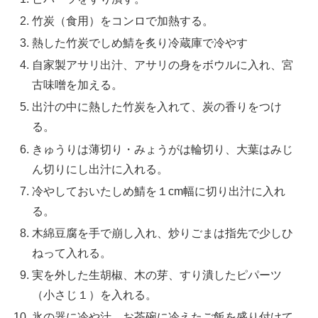
竹炭（食用）をコンロで加熱する。
熱した竹炭でしめ鯖を炙り冷蔵庫で冷やす
自家製アサリ出汁、アサリの身をボウルに入れ、宮
古味噌を加える。
出汁の中に熱した竹炭を入れて、炭の香りをつけ
る。
きゅうりは薄切り・みょうがは輪切り、大葉はみじ
ん切りにし出汁に入れる。
冷やしておいたしめ鯖を１cm幅に切り出汁に入れ
る。
木綿豆腐を手で崩し入れ、炒りごまは指先で少しひ
ねって入れる。
実を外した生胡椒、木の芽、すり潰したピパーツ
（小さじ１）を入れる。
氷の器に冷や汁、お茶碗に冷えたご飯を盛り付けて