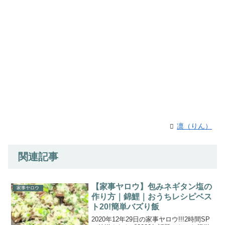
凛（りん）
関連記事
【家事ヤロウ】包みネギタン塩の
家事ヤロウ
作り方｜錦鯉｜おうちレシピベス
ト20!簡単バズり飯
2020年12年29日の家事ヤロウ!!!2時間SP