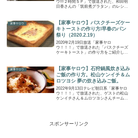
ウ!!!２時間ＳＰ」で放送された、和田明
日香さんの「筑前煮グラタン」のレシ
ピ・作り方をご紹介します。芸能人の自
宅にカメラを設置！リアル家事24時ＳＰ
で年末年始を完全のぞき見！★財前直見
【家事ヤロウ】バスクチーズケー
家事ヤロウ
の大分暮らし密...
キトーストの作り方/早春のパン
祭り（2020.2.19）
2020年2月19日放送「家事ヤロ
ウ！！！」で放送された「バスクチーズ
ケーキトースト」の作り方をご紹介しま
す。今回の放送では、前回の「家事ヤロ
ウ！秋のパン祭り」に続き、３カ月に１
回のパン祭り「#18 早春のパン祭り&グラ
【家事ヤロウ】石狩鍋風炊き込み
家事ヤロウ
ンメゾンキング」を放...
ご飯の作り方。松山ケンイチ＆ム
ロツヨシ 夢の炊き込みご飯。
2022年9月13日テレビ朝日系「家事ヤロ
ウ！！！」で放送された、ゲストの松山
ケンイチさん＆ムロツヨシさんチームの
夢の炊き込みご飯「石狩鍋風炊き込みご
飯」の作り方をご紹介します。SNSで話
題の最新炊き込みご飯をゲストの松山ケ
ンイチさん＆ムロ...
スポンサーリンク