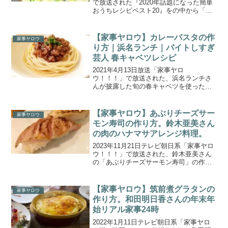
で放送された『2020年話題になった簡単
おうちレシピベスト20』をの中から「包
みネギタン塩」の作り方をご紹介しま
す。鈴木保奈美さんが”番組で大反響の炊
き込みご飯”や”即席めんアレンジレシピ
【家事ヤロウ】カレーパスタの作
家事ヤロウ
超...
り方｜浜名ランチ｜バイトしすぎ
芸人 春キャベツレシピ
2021年4月13日放送「家事ヤロ
ウ！！！」で放送された、浜名ランチさ
んが披露した旬の春キャベツを使った
「カレーパスタ」の作り方をご紹介しま
す。今回は旬の春キャベツを使った激う
ま料理。バイトしすぎて料理が異常に得
【家事ヤロウ】あぶりチーズサー
家事ヤロウ
意になった芸人2組、芸人界N...
モン寿司の作り方。鈴木亜美さん
の肉のハナマサアレンジ料理。
2023年11月21日テレビ朝日系「家事ヤロ
ウ！！！」で放送された、鈴木亜美さん
の「あぶりチーズサーモン寿司」の作り
方をご紹介します。激安スーパー突撃２
時間SP！3児のママ鈴木亜美さんが今ド
はまりの激安お肉店”肉のハナマサ”で激安
【家事ヤロウ】筑前煮グラタンの
家事ヤロウ
食材選び＆...
作り方。和田明日香さんの年末年
始リアル家事24時
2022年1月11日テレビ朝日系「家事ヤロ