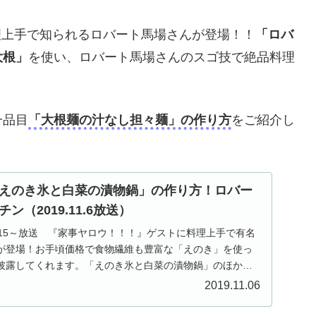
料理上手で知られるロバート馬場さんが登場！！
「ロバ
大根」
を使い、ロバート馬場さんのスゴ技で絶品料理
一品目
「大根麺の汁なし担々麺」の作り方
をご紹介し
えのき氷と白菜の漬物鍋」の作り方！ロバー
（2019.11.6放送）
23：15～放送 『家事ヤロウ！！！』ゲストに料理上手で有名
が登場！お手頃価格で食物繊維も豊富な「えのき」を使っ
披露してくれます。「えのき氷と白菜の漬物鍋」のほかに
2019.11.06