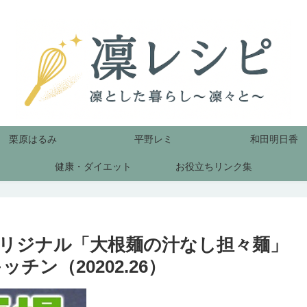
栗原はるみ
平野レミ
和田明日香
健康・ダイエット
お役立ちリンク集
リジナル「大根麺の汁なし担々麺」
ン（20202.26）