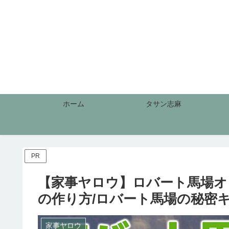
ホーム
タサン志麻
PR
【家事ヤロウ】ロバート馬場オ
の作り方/ロバート馬場の秘密キッチ
家事ヤロウ