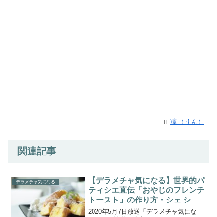
凛（りん）
関連記事
【デラメチャ気になる】世界的パ
デラメチャ気になる
ティシエ直伝「おやじのフレンチ
トースト」の作り方・シェ シバ
タ(2020.5.17)
2020年5月7日放送「デラメチャ気にな