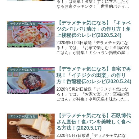
る！」は簡単！激変！すぐにマネしたく
なるお家クッキング！ 世界的パティシ
エ・シェ シバタオーナーシェフ 柴田武さ
んが、食パンを使った２００円程度で作
れる本格的なスイーツレシピを伝授！こ
【デラメチャ気になる】「キャベ
デラメチャ気になる
ちらでは、柴田さ...
ツのパリパリ漬け」の作り方！角
上楼秘伝のレシピ(2020.5.24)
2020年5月24日放送「デラメチャ気にな
る！」では、『お家で楽しむ！至福の宿
ごはん』が特集！ミシュラン掲載の渥美
半島の老舗宿、映画『釣りバカ日誌』の
宴会シーンに使われた老舗料理旅館・角
上楼（かくじょうろう）がキャベツを使
【デラメチャ気になる】自宅で再
デラメチャ気になる
ったお家で簡単に作...
現！「イチジクの田楽」の作り
方！呑龍秘伝のレシピ(2020.5.24)
2020年5月24日放送「デラメチャ気にな
る！」では、『お家で楽しむ！至福の宿
ごはん』が特集！令和天皇も味わった料
理界 鬼才の老舗 創業５０年の料理旅館・
呑龍（どんりゅう）が地元の名産んいち
じくを使った旅館の味をこっそり伝授！
【デラメチャ気になる】石臥博代
デラメチャ気になる
こちらでは、呑...
さん直伝！食パンを美味しく食べ
る方法！(2020.5.17)
2020年5月7日放送「デラメチャ気にな