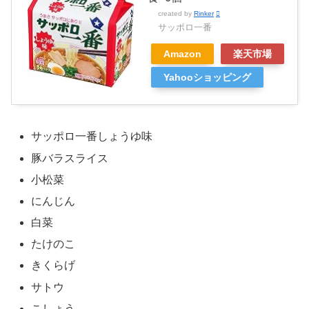
created by
Rinker
サッポロ一番
Amazon
楽天市場
Yahooショッピング
サッポロ一番しょうゆ味
豚バラスライス
小松菜
にんじん
白菜
たけのこ
きくらげ
サトウ
こしょう