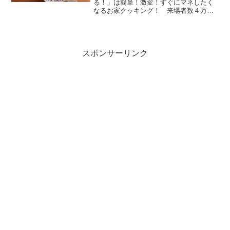
る！」は簡単！激変！すぐにマネしたく
なるお家クッキング！ 来場者数４万人
超「パンマルシェ」をプロデュースする
石臥博代さんが食パンをより美味しく食
べる方法を伝授！食パンの保存法と解凍
で変わる”食パンがカ...
スポンサーリンク