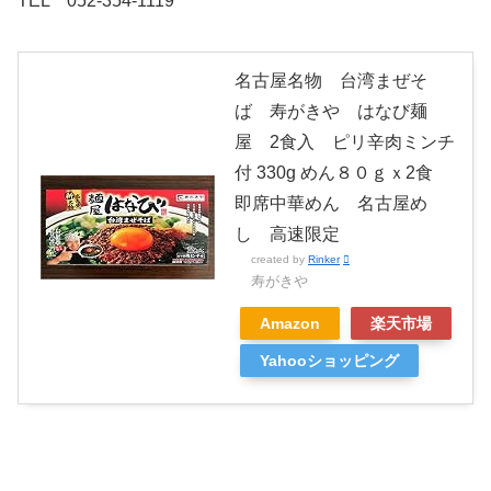
TEL 052-354-1119
名古屋名物 台湾まぜそ
ば 寿がきや はなび麺
屋 2食入 ピリ辛肉ミンチ
付 330g めん８０ｇｘ2食
即席中華めん 名古屋め
し 高速限定
created by
Rinker
寿がきや
Amazon
楽天市場
Yahooショッピング