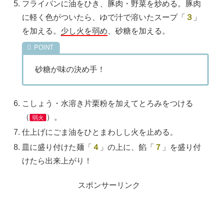
フライパンに油をひき、豚肉・野菜を炒める。豚肉
に軽く色がついたら、ゆで汁で溶いたスープ「
３
」
を加える。
少し火を弱め
、砂糖を加える。
砂糖が味の決め手！
こしょう・水溶き片栗粉を加えてとろみをつける
（
）。
弱火
仕上げにごま油をひとまわしし火を止める。
皿に盛り付けた麺「
４
」の上に、餡「
７
」を盛り付
けたら出来上がり！
スポンサーリンク