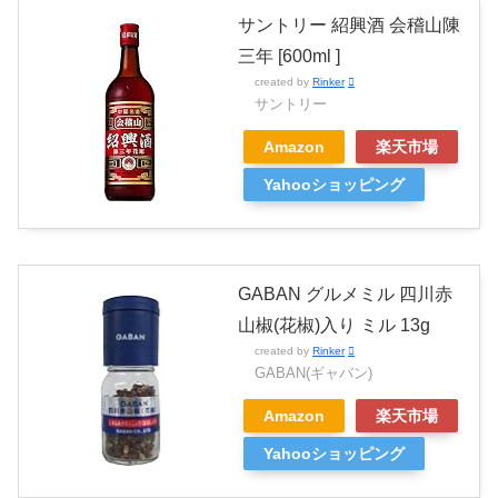
サントリー 紹興酒 会稽山陳
三年 [600ml ]
created by
Rinker
サントリー
Amazon
楽天市場
Yahooショッピング
GABAN グルメミル 四川赤
山椒(花椒)入り ミル 13g
created by
Rinker
GABAN(ギャバン)
Amazon
楽天市場
Yahooショッピング