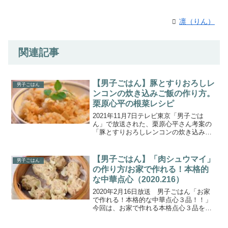
凛（りん）
関連記事
【男子ごはん】豚とすりおろしレ
男子ごはん
ンコンの炊き込みご飯の作り方。
栗原心平の根菜レシピ
2021年11月7日テレビ東京「男子ごは
ん」で放送された、栗原心平さん考案の
「豚とすりおろしレンコンの炊き込みご
飯」の作り方を紹介します。今回のテー
マは、寒くなるこの時期にぴったりな
『根菜を美味しく食べよう第４弾！』。
【男子ごはん】「肉シュウマイ」
男子ごはん
料理研究家 栗原心平さ...
の作り方/お家で作れる！本格的
な中華点心（2020.216）
2020年2月16日放送 男子ごはん「お家
で作れる！本格的な中華点心３品！！」
今回は、お家で作れる本格点心３品を栗
原心平さんに教えていただきました。こ
ちらでは「肉シュウマイ」の作り方をま