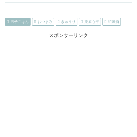
男子ごはん
おつまみ
きゅうり
栗原心平
紹興酒
スポンサーリンク