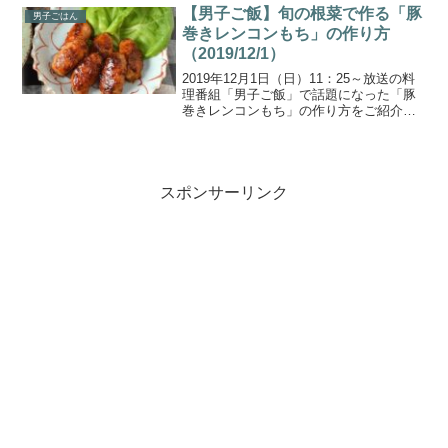
チの効いた味で食欲増進してくれるレシ
【男子ご飯】旬の根菜で作る「豚
男子ごはん
ピです。こちらでは...
巻きレンコンもち」の作り方
（2019/12/1）
2019年12月1日（日）11：25～放送の料
理番組「男子ご飯」で話題になった「豚
巻きレンコンもち」の作り方をご紹介し
ます。すりおろしたレンコンと片栗粉で
もちもちとした食感に。食物繊維が豊富
なレンコンと疲労回復効果の高い豚肉を
使った栄養豊富...
スポンサーリンク