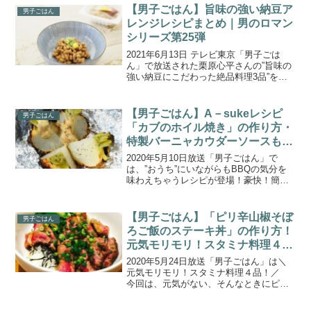
とめます。今回は初心者でも上手にでき
【男子ごはん】旨味の強い納豆ア
男子ごはん
るシュウマイの包み...
レンジレシピまとめ｜男のロマン
シリーズ第25弾
2021年6月13日 テレビ東京「男子ごは
ん」で放送された栗原心平さんの”旨味の
強い納豆にこだわった絶品料理3品”をま
とめましたので、ご紹介します。今回放
送のテーマは、『男のロマンシリーズ第
25弾！納豆！』ということで、料理研究
【男子ごはん】A－sukeレシピ
男子ごはん
家 栗原心平...
「カブのホイル焼き」の作り方・
特製バーニャカウダーソースも！
BBQ料理レシピ(2020.5.10)
2020年5月10日放送「男子ごはん」で
は、”おうち”にいながらもBBQの気分を
味わえちゃうレシピが登場！豪快！簡
単！なのに美味しい”男前”なBBQ料理をA
－sukeさんが伝授！こちらでは、番組で
紹介されたA－sukeさんのレシピ「カブ
【男子ごはん】「ピリ辛山椒そぼ
男子ごはん
のホ...
ろご飯のステーキ丼」の作り方！
元気モリモリ！スタミナ料理４品
(2020.5.24)
2020年5月24日放送「男子ごはん」は＼
元気モリモリ！スタミナ料理４品！／
今回は、元気がない、そんなときにピッ
タリの心平流スタミナ料理４品が登場！
ゆず胡椒、にんにく、山椒を使ったパン