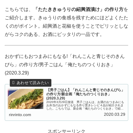
こちらでは、
「たたききゅうりの紹興酒漬け」の作り方
を
ご紹介します。きゅうりの食感を残すためにほどよくたた
くのがポイント。紹興酒と花椒を使うことでピリッとしな
がらコクのある、お酒にピッタリの一品です。
おかずにもおつまみにもなる!「れんこんと青じそのきん
ぴら」の作り方/男子ごはん「俺たちのつくりおき」
(2020.3.29)
【男子ごはん】「れんこんと青じそのきんぴら」
の作り方/新企画「俺たちのつくりおき」
(2020.3.29)
2020年3月29日放送 男子ごはんは、お酒のおつまみにも
お弁当のおかずにもなる作り置きレシピ４品が紹介されま
した。こちらでは、新企画「俺たちのつくりおき」で紹介
された「れんこんと青じそのきんぴら」の作り方をご紹介
2020.03.29
rinrinto.com
します。【男子ごはん】新企...
スポンサーリンク