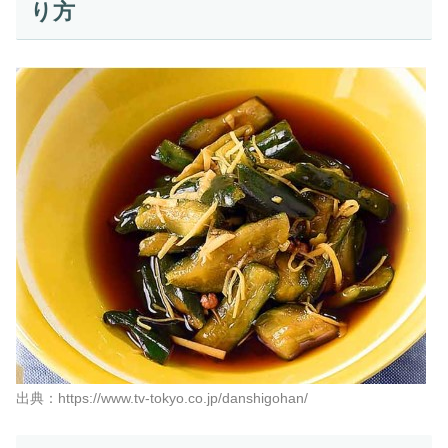
り方
出典：https://www.tv-tokyo.co.jp/danshigohan/