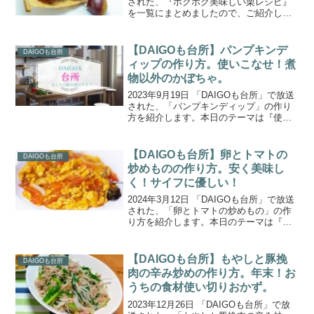
された、『ホクホク美味しい栗レシピ』
を一覧にまとめましたので、ご紹介しま
す。本日のテーマは、「たくさん栗を頂
きました！最初、子供たちは茹でて食べ
るのに夢中でしたが、すぐに飽きたよう
【DAIGOも台所】パンプキンデ
DAIGOも台所
です。栗を使...
ィップの作り方。使いこなせ！煮
物以外のかぼちゃ。
2023年9月19日 「DAIGOも台所」で放送
された、「パンプキンディップ」の作り
方を紹介します。本日のテーマは『使い
こなせ！煮物以外のかぼちゃ』。「手の
ひらサイズのミニカボチャがたくさん畑
でとれました！おいしいカボチャレシピ
【DAIGOも台所】卵とトマトの
DAIGOも台所
教えてくださ...
炒めものの作り方。安く美味し
く！サイフに優しい！
2024年3月12日 「DAIGOも台所」で放送
された、「卵とトマトの炒めもの」の作
り方を紹介します。本日のテーマは『安
く美味しく！サイフに優しい！』。プロ
が考えた超美味しい本日の推し料理は、
「卵とトマトの炒めもの」、「サンマの
【DAIGOも台所】もやしと豚挽
DAIGOも台所
和えうどん」...
肉の辛み炒めの作り方。年末！お
うちの食材使い切りおかず。
2023年12月26日 「DAIGOも台所」で放