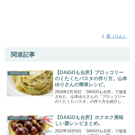
凛（りん）
関連記事
【DAIGOも台所】ブロッコリー
DAIGOも台所
のくたくたパスタの作り方。山本
ゆりさんの簡単レシピ。
2024年2月16日 「DAIGOも台所」で放送
された、山本ゆりさんの「ブロッコリー
のくたくたパスタ」の作り方を紹介しま
す。本日金曜日のテーマは、「超簡単！
ボクでもできる！金曜日」。料理コラム
ニスト山本ゆりさんから教わる『料理初
【DAIGOも台所】ホクホク美味
DAIGOも台所
心者でも一人...
しい栗レシピまとめ。
2022年10月5日 「DAIGOも台所」で放送