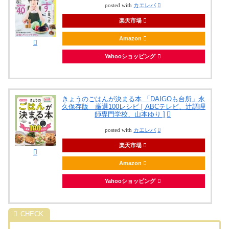
posted with
カエレバ
楽天市場
Amazon
Yahooショッピング
きょうのごはんが決まる本 「DAIGOも台所」永
久保存版 厳選100レシピ [ ABCテレビ、辻調理
師専門学校、山本ゆり ]
posted with
カエレバ
楽天市場
Amazon
Yahooショッピング