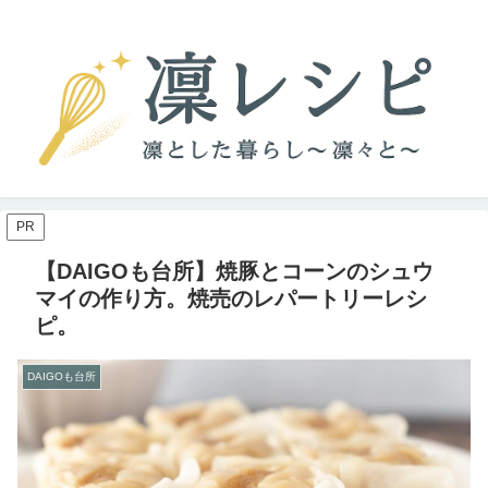
PR
【DAIGOも台所】焼豚とコーンのシュウ
マイの作り方。焼売のレパートリーレシ
ピ。
DAIGOも台所