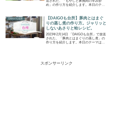
送された、「もやしと豚挽肉の辛み炒
め」の作り方を紹介します。本日のテー
マは『年末！おうちの食材使い切りおか
ず』。プロが考えた超美味しい本日の推
し料理は、「お好み焼き」、「もやしと
【DAIGOも台所】豚肉とはまぐ
DAIGOも台所
豚挽肉の辛み炒...
りの蒸し煮の作り方。ジャリッと
しないあさりと蛤レシピ。
2023年2月14日 「DAIGOも台所」で放送
された、「豚肉とはまぐりの蒸し煮」の
作り方を紹介します。本日のテーマは、
「新婚時代、あさりの味噌汁を作った
ら、身を噛んだ瞬間「ジャリッ！」とし
た食感が！夫は「美味しいよ！」とフォ
ローしてくれま...
スポンサーリンク