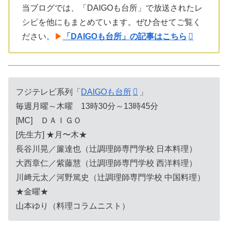
当ブログでは、「DAIGOも台所」で放送されたレ
シピを他にもまとめています。ぜひ合せてご覧く
ださい。
▶
「DAIGOも台所」の記事はこちら
フジテレビ系列「
DAIGOも台所
」
毎週月曜～木曜 13時30分～13時45分
[MC] ＤＡＩＧＯ
[先生方] ★月〜木★
長谷川晃／簾達也（辻調理師専門学校 日本料理）
大西章仁／紫藤慧（辻調理師専門学校 西洋料理）
川﨑元太／河野篤史（辻調理師専門学校 中国料理）
★金曜★
山本ゆり（料理コラムニスト）