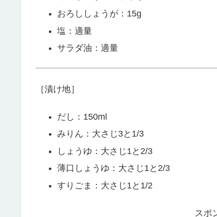
おろししょうが：15g
塩：適量
サラダ油：適量
［漬け地］
だし：150ml
みりん：大さじ3と1/3
しょうゆ：大さじ1と2/3
薄口しょうゆ：大さじ1と2/3
すりごま：大さじ1と1/2
スポ