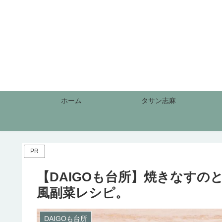
ホーム
タサン志麻
PR
【DAIGOも台所】焼きなす
風副菜レシピ。
DAIGOも台所