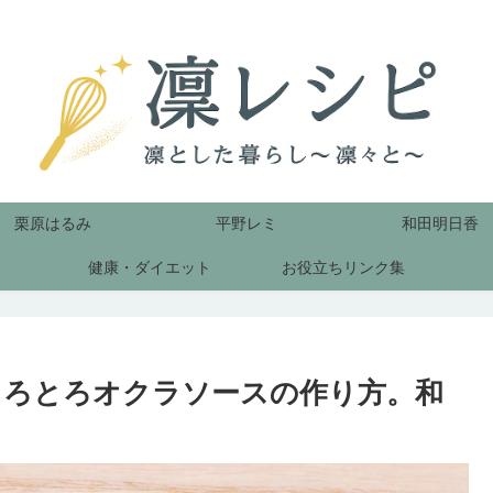
栗原はるみ
平野レミ
和田明日香
健康・ダイエット
お役立ちリンク集
のとろとろオクラソースの作り方。和