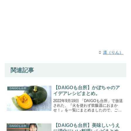
凛（りん）
関連記事
【DAIGOも台所】かぼちゃのア
DAIGOも台所
イデアレシピまとめ。
2022年9月19日 「DAIGOも台所」で放送
された、『火を使わず炊飯器におまか
せ！』を一覧にまとめましたので、ご紹
介します。本日のテーマは、「私にはト
ラウマがあります！かぼちゃが硬くて、
指を切ってしまい、以来かぼちゃ料理を
【DAIGOも台所】美味しいうえ
DAIGOも台所
封印しています...