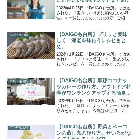
に消化にいい料理レシピまとめ。
2023年4月25日 「DAIGOも台所」で放送
された、『美味しいうえに消化にいい料
理』を一覧にまとめましたので、ご紹介
します。本日のテーマは『美味しいうえ
に消化にいい料理』。「昔から胃弱体質
です！冷たいものや刺激物を食べると胃
【DAIGOも台所】プリッと美味
DAIGOも台所
がキリキリ、...
しく！海老を味わうレシピまと
め。
2024年1月22日 「DAIGOも台所」で放送
された、『プリッと美味しく！海老を味
わうレシピ』を一覧にまとめましたの
で、ご紹介します。本日のテーマは『プ
リッと美味しく！海老を味わう』。プロ
が考えた超美味しい本日の推し料理は、
【DAIGOも台所】麻辣ココナッ
DAIGOも台所
「海老の北京風...
ツカレーの作り方。アウトドア料
理がワンランクアップする簡単レ
シピ!
2022年9月15日 「DAIGOも台所」で放送
された、「麻辣ココナッツカレー」の作
り方を紹介します。今週は番組初！スタ
ジオを飛び出して「出張！DAIGOも台所
in淡路島」。週末キャンプやバーベキュ
ーで、いつものアウトドア料理がワンラ
【DAIGOも台所】野菜とベーコ
DAIGOも台所
ンクア...
ンの蒸し煮の作り方。せいろがな