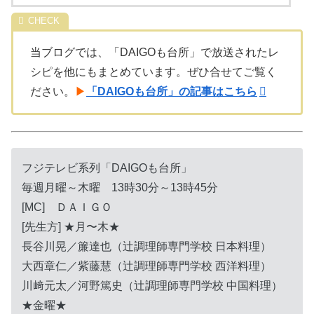
当ブログでは、「DAIGOも台所」で放送されたレ
シピを他にもまとめています。ぜひ合せてご覧く
ださい。
▶
「DAIGOも台所」の記事はこちら
フジテレビ系列「DAIGOも台所」
毎週月曜～木曜 13時30分～13時45分
[MC] ＤＡＩＧＯ
[先生方] ★月〜木★
長谷川晃／簾達也（辻調理師専門学校 日本料理）
大西章仁／紫藤慧（辻調理師専門学校 西洋料理）
川﨑元太／河野篤史（辻調理師専門学校 中国料理）
★金曜★