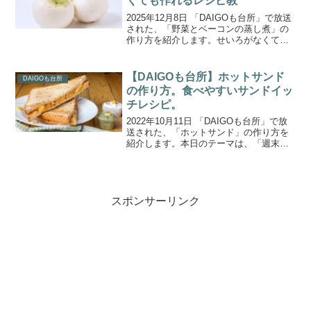
くても作れるレシピ教
2025年12月8日 「DAIGOも台所」で放送
された、「野菜とベーコンの蒸し煮」の
作り方を紹介します。せいろがなくても
手軽に楽しめる蒸し料理として登場した
のは、かぶとかぼちゃ、ベーコンの旨み
が詰まった蒸し煮。カレー粉の香りがふ
【DAIGOも台所】ホットサンド
DAIGOも台所
わっと広がり...
の作り方。食べやすいサンドイッ
チレシピ。
2022年10月11日 「DAIGOも台所」で放
送された、「ホットサンド」の作り方を
紹介します。本日のテーマは、「週末、
夫と紅葉狩りに行ってきます！ 車の中で
パクッと食べやすいサンドイッチレシ
ピ、何かありませんか？」というお悩み
に答えた『食...
スポンサーリンク