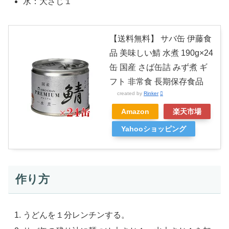
水：大さじ１
【送料無料】 サバ缶 伊藤食
品 美味しい鯖 水煮 190g×24
缶 国産 さば缶詰 みず煮 ギ
フト 非常食 長期保存食品
created by
Rinker
Amazon
楽天市場
Yahooショッピング
作り方
うどんを１分レンチンする。