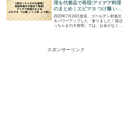
９円濃...
理を代替品で再現!アイデア料理
のまとめ｜エビマヨ つけ麺 いく
ら丼 ふぐ刺し(2020.7.24)
2020年7月24日放送、ゴールデン初進出
＆パワーアップした「参りました！貧ぼ
っちゃまの大発明」では、お金がなくて
も独自のアイデアと工夫で”代替品”を作り
出し、明るく生きる”貧ぼっちゃま”たちの
大発明を紹介。 １０円で高級エビマヨ １
９円濃...
スポンサーリンク