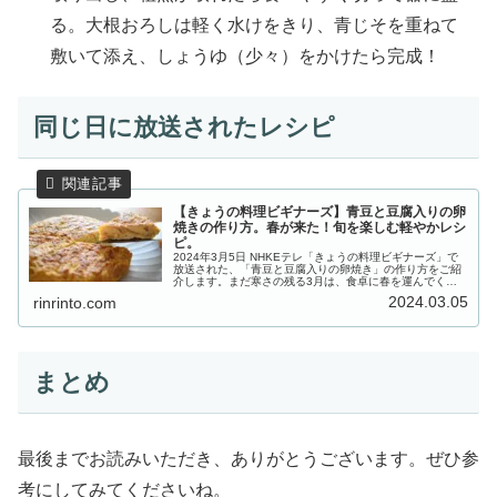
る。大根おろしは軽く水けをきり、青じそを重ねて
敷いて添え、しょうゆ（少々）をかけたら完成！
同じ日に放送されたレシピ
【きょうの料理ビギナーズ】青豆と豆腐入りの卵
焼きの作り方。春が来た！旬を楽しむ軽やかレシ
ピ。
2024年3月5日 NHKEテレ「きょうの料理ビギナーズ」で
放送された、「青豆と豆腐入りの卵焼き」の作り方をご紹
介します。まだ寒さの残る3月は、食卓に春を運んでくれ
る、旬の食材や料理を取り上げる『春が来た！旬を楽しむ
2024.03.05
rinrinto.com
軽やかレシピ』です。前半...
まとめ
最後までお読みいただき、ありがとうございます。ぜひ参
考にしてみてくださいね。