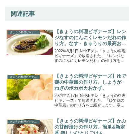
関連記事
【きょうの料理ビギナーズ】レン
きょうの料理ビギナーズ
ジなすのにんにくレモンだれの作
り方。なす・きゅうりの最高おか
ず!
2022年8月1日 NHKEテレ「きょうの料理
ビギナーズ」で放送された、「レンジな
すのにんにくレモンだれ」の作り方をご
紹介します。8月のテーマは「なす・きゅ
うりの最高おかず!」。第1回目は、夏野
菜の代表格”なす”をたっぷり買って、おい
【きょうの料理ビギナーズ】ゆで
きょうの料理ビギナーズ
しく食...
鶏の中華風の作り方。しょうが・
ねぎのポカポカおかず。
2024年2月7日 NHKEテレ「きょうの料理
ビギナーズ」で放送された、「ゆで鶏の
中華風」の作り方をご紹介します。寒さ
が厳しくなる2月。体がポカポカと温まる
おかずを取り上げる『しょうが・ねぎの
ポカポカおかず』です。風味のよさが魅
【きょうの料理ビギナーズ】かぶ
きょうの料理ビギナーズ
力のしょうが...
の甘酢漬けの作り方。簡単&新定
番 楽しいひとりごはん