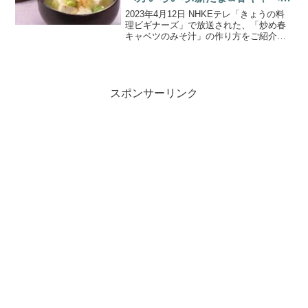
ツ。
2023年4月12日 NHKEテレ「きょうの料
理ビギナーズ」で放送された、「炒め春
キャベツのみそ汁」の作り方をご紹介し
ます。4月のテーマは『食べ方いろいろ！
新たま&春キャベツ』。食卓に春を運んで
くれる旬野菜。みずみずしくて柔らかい
新たまねぎ...
スポンサーリンク