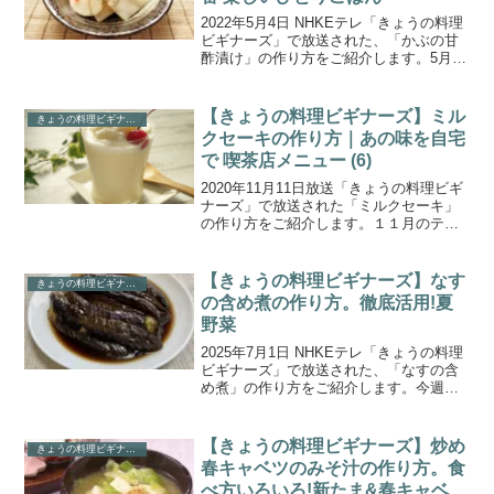
2022年5月4日 NHKEテレ「きょうの料理
ビギナーズ」で放送された、「かぶの甘
酢漬け」の作り方をご紹介します。5月の
テーマは「簡単&新定番 楽しいひとりご
はん」。第3回目は、手軽で洗い物も少な
くひとりごはんに最適な丼物を紹介。焼
【きょうの料理ビギナーズ】ミル
きょうの料理ビギナーズ
いたお肉...
クセーキの作り方｜あの味を自宅
で 喫茶店メニュー (6)
2020年11月11日放送「きょうの料理ビギ
ナーズ」で放送された「ミルクセーキ」
の作り方をご紹介します。１１月のテー
マは『あの味を自宅で 喫茶店メニュ
ー』。第６回目は「憧れのデザート バナ
ナチョコレートパフェ&ミルクセーキ」で
【きょうの料理ビギナーズ】なす
きょうの料理ビギナーズ
す。昔ながらの...
の含め煮の作り方。徹底活用!夏
野菜
2025年7月1日 NHKEテレ「きょうの料理
ビギナーズ」で放送された、「なすの含
め煮」の作り方をご紹介します。今週は
「徹底活用!夏野菜」シリーズ。夏野菜を
たっぷり使い、暑くて料理が面倒なとき
にも作れそうなお助けレシピです。今回
【きょうの料理ビギナーズ】炒め
きょうの料理ビギナーズ
は食欲そそる...
春キャベツのみそ汁の作り方。食
べ方いろいろ!新たま&春キャベ