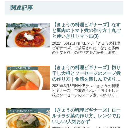
関連記事
【きょうの料理ビギナーズ】なす
きょうの料理ビギナーズ
と豚肉のトマト煮の作り方｜丸ご
と使いきりトマト缶(3)
2021年6月2日 NHKEテレ「きょうの料理
ビギナーズ」で放送された「なすと豚肉
のトマト煮」の作り方をご紹介します。6
月のテーマは『ストック食材でおいしく
ヘルシー！』。第3回目のストック食材
は、トマト缶です。お買い得なトマト缶
【きょうの料理ビギナーズ】切り
きょうの料理ビギナーズ
で、「なすと...
干し大根とソーセージのスープ煮
の作り方｜食感を楽しんで切り干
し大根(5)
2021年6月8日NHKEテレ「きょうの料理
ビギナーズ」で放送された「切り干し大
根とソーセージのスープ煮」の作り方を
ご紹介します。6月のテーマは『ストック
食材で おいしくヘルシー! 』。第5回目の
ストック食材は”切り干し大根”です。切り
【きょうの料理ビギナーズ】ロー
きょうの料理ビギナーズ
干し...
ルサラダ菜の作り方。レンジでお
いしい!人気おかず