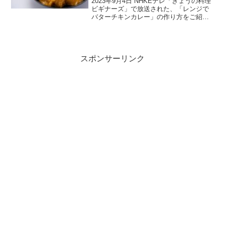
2023年9月4日 NHKEテレ「きょうの料理
ビギナーズ」で放送された、「レンジで
バターチキンカレー」の作り方をご紹介
します。9月は料理研究家の武蔵裕子さん
に、財布にやさしい食材を使った「コス
パおかず」を教えていただきます。初回
は、手頃で栄...
スポンサーリンク