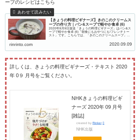
ープのレシピはこちら
【きょうの料理ビギナーズ】きのこのクリームス
ープの作り方｜パン&スープで軽やか食卓 (6)
2020年9月9日放送「きょうの料理ビギナーズ」はパン&ス
ープで軽やか食卓 (6)「朝食にもおやつにも!フレンチトー
スト」です。こちらでは、「きのこのクリームスープ」の
作り方のご紹介です。だしは使わず、しいたけのうまみと
たまねぎの甘みが美味...
2020.09.09
rinrinto.com
詳しくは、きょうの料理ビギナーズ・テキスト 2020
年 0９ 月号をご覧ください。
NHKきょうの料理ビギ
ナーズ 2020年 09 月号
[雑誌]
created by
Rinker
NHK出版