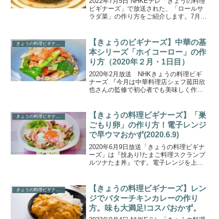
2022年7月5日 NHKEテレ「きょうの料理
ビギナーズ」で放送された、「ロールサ
ラダ菜」の作り方をご紹介します。7月の
テーマは「レンジでおいしい!人気おか
ず」。第2回目は、電子レンジであっとい
う間にでき上がる、人気のひき肉メニュ
【きょうのビギナーズ】中華の基
きょうの料理ビギナーズ
ー2品を紹...
本シリーズ「ホイコーロー」の作
り方（2020年２月・1日目）
2020年2月放送 NHKきょうの料理ビギ
ナーズ 『今月は中華料理店シェフ菰田欣
也さんの監修で初心者でも美味しく作れ
る中華料理の基本シリーズ。』です。１
日目は「ホイコーロー」と「チンジャオ
ロース」です。こちらでは、１品目の
【きょうの料理ビギナーズ】「巣
きょうの料理ビギナーズ
「ホイコーロー」の...
ごもり卵」の作り方！電子レンジ
で早ウマおかず(2020.6.9)
2020年6月9日放送「きょうの料理ビギナ
ーズ」は『技あり!たまご料理スクランブ
ルツナたま丼』です。電子レンジを上手
に使って簡単で美味しい料理を作るシリ
ーズ。５回目は『卵料理』を特集し、
「スクランブルツナたま丼」と「巣ごも
【きょうの料理ビギナーズ】レン
きょうの料理ビギナーズ
り卵」の２品を学び...
ジでバターチキンカレーの作り
方。味も大満足!コスパおかず。