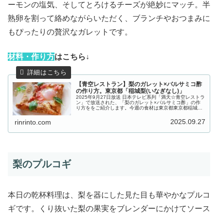
ーモンの塩気、そしてとろけるチーズが絶妙にマッチ。半
熟卵を割って絡めながらいただく、ブランチやおつまみに
もぴったりの贅沢なガレットです。
材
料・作り方
はこちら↓
【青空レストラン】梨のガレット×バルサミコ酢
の作り方。東京都「稲城梨(いなぎなし)」
2025年9月27日放送 日本テレビ系列「満天☆青空レストラ
ン」で放送された、「梨のガレット×バルサミコ酢」の作
り方ををご紹介します。今週の食材は東京都東京都稲城市
の「稲城梨（いなぎなし）」。大きく育つ実の中に水分と
甘みがしっかり詰まった極...
2025.09.27
rinrinto.com
梨のプルコギ
本日の乾杯料理は、梨を器にした見た目も華やかなプルコ
ギです。くり抜いた梨の果実をブレンダーにかけてソース