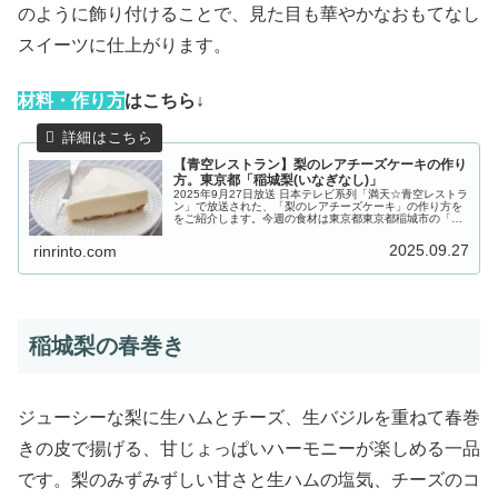
のように飾り付けることで、見た目も華やかなおもてなし
スイーツに仕上がります。
材
料・作り方
はこちら↓
【青空レストラン】梨のレアチーズケーキの作り
方。東京都「稲城梨(いなぎなし)」
2025年9月27日放送 日本テレビ系列「満天☆青空レストラ
ン」で放送された、「梨のレアチーズケーキ」の作り方を
をご紹介します。今週の食材は東京都東京都稲城市の「稲
城梨（いなぎなし）」。大きく育つ実の中に水分と甘みが
しっかり詰まった極上の梨...
2025.09.27
rinrinto.com
稲城梨の春巻き
ジューシーな梨に生ハムとチーズ、生バジルを重ねて春巻
きの皮で揚げる、甘じょっぱいハーモニーが楽しめる一品
です。梨のみずみずしい甘さと生ハムの塩気、チーズのコ