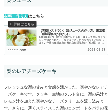
梨ジュース
材
料・作り方
はこちら↓
【青空レストラン】梨ジュースの作り方。東京都
「稲城梨(いなぎなし)」
2025年9月27日放送 日本テレビ系列「満天☆青空レストラ
ン」で放送された、「梨ジュース」の作り方ををご紹介し
ます。今週の食材は東京都東京都稲城市の「稲城梨（いな
ぎなし）」。大きく育つ実の中に水分と甘みがしっかり詰
まった極上の梨で、そのま...
2025.09.27
rinrinto.com
梨のレアチーズケーキ
フレッシュな梨の甘みと食感を活かした、爽やかなレアチ
ーズケーキです。クッキー生地のタルト台に、梨の果汁と
レモン汁を加えた爽やかなチーズクリームを流し込みま
す。さらに、薄くスライスした梨のコンポートをバラの花