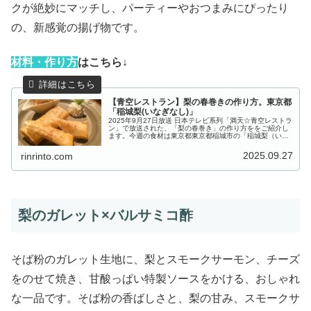
クが絶妙にマッチし、パーティーやおつまみにぴったり
の、新感覚の揚げ物です。
材
料・作り方
はこちら↓
【青空レストラン】梨の春巻きの作り方。東京都
「稲城梨(いなぎなし)」
2025年9月27日放送 日本テレビ系列「満天☆青空レストラ
ン」で放送された、「梨の春巻き」の作り方ををご紹介し
ます。今週の食材は東京都東京都稲城市の「稲城梨（いな
ぎなし）」。大きく育つ実の中に水分と甘みがしっかり詰
まった極上の梨で、そのま...
2025.09.27
rinrinto.com
梨のガレット×バルサミコ酢
そば粉のガレット生地に、梨とスモークサーモン、チーズ
をのせて焼き、甘酸っぱい特製ソースをかける、おしゃれ
な一品です。そば粉の香ばしさと、梨の甘み、スモークサ