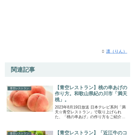
凛（りん）
関連記事
【青空レストラン】桃の串あげの
青空レストラン
作り方。和歌山県紀の川市「満天
桃」。
2023年8月19日放送 日本テレビ系列「満
天☆青空レストラン」で取り上げられ
た、「桃の串あげ」の作り方をご紹介し
ます。今回の食材は、和歌山県紀の川市
の「満天桃」です。桃の名産地でテレビ
初公開の奇跡の桃は、噛めば果汁が溢れ
【青空レストラン】「近江牛のコ
青空レストラン