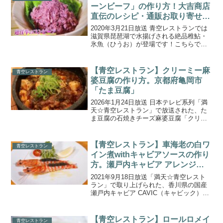
出す！糖度・大きさ...
ーンビーフ」の作り方！大吉商店
直伝のレシピ・通販お取り寄せ情
報（2020.3.21）
2020年3月21日放送 青空レストランでは
滋賀県琵琶湖で水揚げされる絶品稚鮎・
氷魚（ひうお）が登場です！こちらで
は、青空レストランで紹介された滋賀県
を代表する名産・近江牛で作る極上「近
江牛のコーンビーフ」の作り方をまとめ
【青空レストラン】クリーミー麻
青空レストラン
ます。今回、近江牛...
婆豆腐の作り方。京都府亀岡市
「たま豆腐」
2026年1月24日放送 日本テレビ系列「満
天☆青空レストラン」で放送された、た
ま豆腐の石焼きチーズ麻婆豆腐「クリー
ミー麻婆豆腐」の作り方ををご紹介しま
す。今週の食材は京都府亀岡市の「たま
豆腐」。元エンジニア・理系の名人が作
【青空レストラン】車海老の白ワ
青空レストラン
る！丸くてかわい...
イン煮withキャビアソースの作り
方。瀬戸内キャビア アレンジレ
シピ
2021年9月18日放送「満天☆青空レスト
ラン」で取り上げられた、香川県の国産
瀬戸内キャビア CAVIC（キャビック）を
使った「車海老の白ワイン煮withキャビ
アソース」の作り方をご紹介します。今
回の食材は、香川県ひがしかがわ市の廃
【青空レストラン】ロールロメイ
青空レストラン