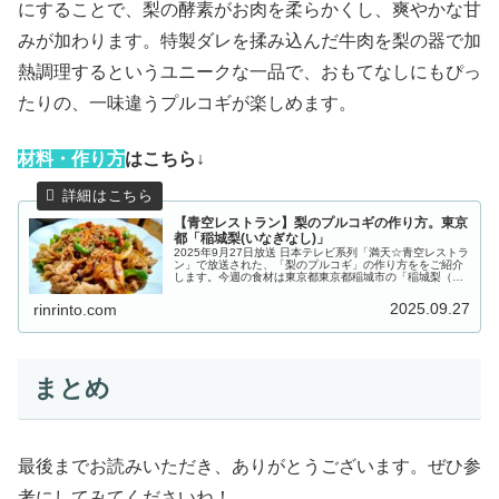
にすることで、梨の酵素がお肉を柔らかくし、爽やかな甘
みが加わります。特製ダレを揉み込んだ牛肉を梨の器で加
熱調理するというユニークな一品で、おもてなしにもぴっ
たりの、一味違うプルコギが楽しめます。
材
料・作り方
はこちら↓
【青空レストラン】梨のプルコギの作り方。東京
都「稲城梨(いなぎなし)」
2025年9月27日放送 日本テレビ系列「満天☆青空レストラ
ン」で放送された、「梨のプルコギ」の作り方ををご紹介
します。今週の食材は東京都東京都稲城市の「稲城梨（い
なぎなし）」。大きく育つ実の中に水分と甘みがしっかり
詰まった極上の梨で、その...
2025.09.27
rinrinto.com
まとめ
最後までお読みいただき、ありがとうございます。ぜひ参
考にしてみてくださいね！