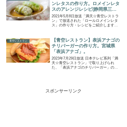
校にな...
ンレタスの作り方。ロメインレタ
スのアレンジレシピ(静岡県三島
市)
2021年5月8日放送「満天☆青空レストラ
ン」で放送された「ロールロメインレタ
ス」の作り方・レシピをご紹介します。
今回の食材は、静岡県三島市の山間部に
位置する箱根西麓地域で、箱根西麓三島
野菜の今後を担う若手生産者グループ
【青空レストラン】表浜アナゴの
青空レストラン
『箱根西麓のうみんず...
チリバーガーの作り方。宮城県
「表浜アナゴ」。
2023年7月29日放送 日本テレビ系列「満
天☆青空レストラン」で取り上げられ
た、「表浜アナゴのチリバーガー」の作
り方をご紹介します。今回の食材は、宮
城県石巻市の「表浜アナゴ(おもてはまあ
なご)」です。ゲストの四千頭身と一緒に
石巻仙台湾での...
スポンサーリンク