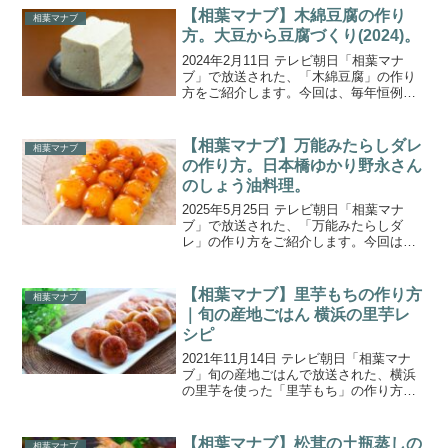
ご紹介しています。
【相葉マナブ】木綿豆腐の作り
相葉マナブ
方。大豆から豆腐づくり(2024)。
2024年2月11日 テレビ朝日「相葉マナ
ブ」で放送された、「木綿豆腐」の作り
方をご紹介します。今回は、毎年恒例の
大豆から豆腐づくり。昨年８月に種を撒
いた畑で“大豆”を収穫し、大豆から絞っ
た“豆乳”で豆腐作りに挑戦です。“絹ごし
【相葉マナブ】万能みたらしダレ
相葉マナブ
豆腐”と“木...
の作り方。日本橋ゆかり野永さん
のしょう油料理。
2025年5月25日 テレビ朝日「相葉マナ
ブ」で放送された、「万能みたらしダ
レ」の作り方をご紹介します。今回は
『マナブ！イチからしょう油作り！』。
毎年イチから作っているしょう油を使っ
て、和食の料理人 日本橋ゆかり 3代目の
【相葉マナブ】里芋もちの作り方
相葉マナブ
野永喜三夫さんから...
｜旬の産地ごはん 横浜の里芋レ
シピ
2021年11月14日 テレビ朝日「相葉マナ
ブ」旬の産地ごはんで放送された、横浜
の里芋を使った「里芋もち」の作り方を
ご紹介します。今回は、神奈川県横浜市
の地元農家の奥様から“里芋”を使った絶品
レシピを教わります。農家さんが栽培し
【相葉マナブ】松茸の土瓶蒸しの
相葉マナブ