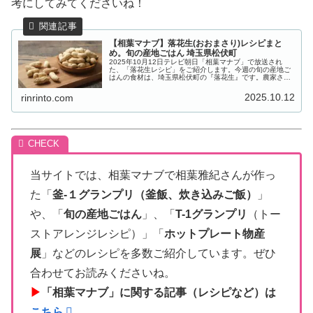
考にしてみてくださいね！
【相葉マナブ】落花生(おおまさり)レシピまと
め。旬の産地ごはん 埼玉県松伏町
2025年10月12日テレビ朝日「相葉マナブ」で放送され
た、「落花生レシピ」をご紹介します。今週の旬の産地ご
はんの食材は、埼玉県松伏町の『落花生』です。農家さん
が育てているのは、粒が大きく、甘みが強いのが特徴の
「おおまさり」という品種。その...
2025.10.12
rinrinto.com
当サイトでは、相葉マナブで相葉雅紀さんが作っ
た「
釜-１グランプリ（釜飯、炊き込みご飯）
」
や、「
旬の産地ごはん
」、「
T-1グランプリ
（トー
ストアレンジレシピ）」「
ホットプレート物産
展
」などのレシピを多数ご紹介しています。ぜひ
合わせてお読みくださいね。
▶
「相葉マナブ」に関する記事（レシピなど）は
こちら