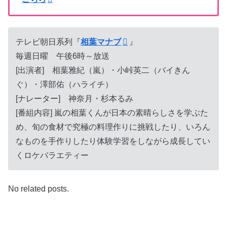
テレビ朝日系列『
相葉マナブ
』
毎週日曜 午後6時～放送
[出演者] 相葉雅紀（嵐）・小峠英二（バイきん
ぐ）・澤部佑（ハライチ）
[ナレーター] 神奈月・杉本るみ
[番組内容] 嵐の相葉くんが日本の素晴らしさを学ぶた
め、旬の食材で究極の料理作りに挑戦したり、いろん
なものを手作りしたり体験学習をしながら成長してい
くロケバラエティー
No related posts.