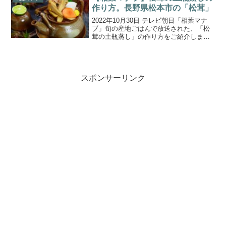
ているのは“...
作り方。長野県松本市の「松茸」
2022年10月30日 テレビ朝日「相葉マナ
ブ」旬の産地ごはんで放送された、「松
茸の土瓶蒸し」の作り方をご紹介しま
す。今回は、長野県松本市で松茸狩りに
挑戦！地元の松茸狩り名人に教わりなが
ら収穫した松茸で、松茸料理に挑戦！ま
ずはシンプルに“焼...
スポンサーリンク