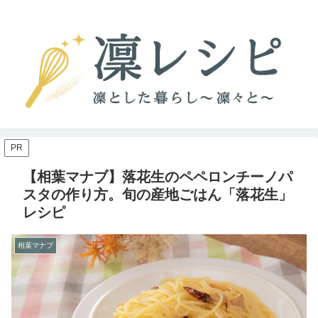
PR
【相葉マナブ】落花生のペペロンチーノパ
スタの作り方。旬の産地ごはん「落花生」
レシピ
相葉マナブ