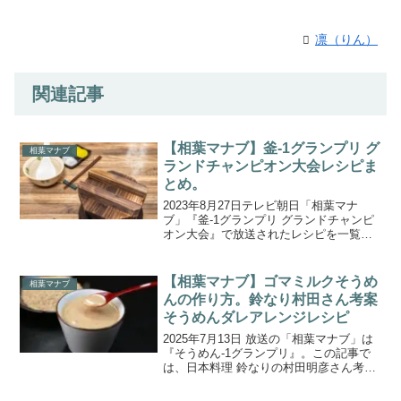
凛（りん）
関連記事
【相葉マナブ】釜-1グランプリ グ
相葉マナブ
ランドチャンピオン大会レシピま
とめ。
2023年8月27日テレビ朝日「相葉マナ
ブ」『釜-1グランプリ グランドチャンピ
オン大会』で放送されたレシピを一覧に
まとめましたので、ご紹介します。今回
は、釜-1グランプリスペシャル！今まで
10回以上勝ち抜いてきた3つの釜飯の中か
【相葉マナブ】ゴマミルクそうめ
相葉マナブ
ら、チャン...
んの作り方。鈴なり村田さん考案
そうめんダレアレンジレシピ
2025年7月13日 放送の「相葉マナブ」は
『そうめん-1グランプリ』。この記事で
は、日本料理 鈴なりの村田明彦さん考案
の「ゴマミルクそうめん」のレシピを、
材料・作り方・ポイントを交えて詳しく