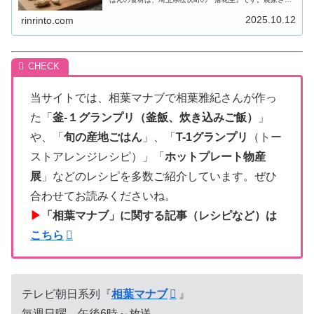
が育てているのは、粒が大きく、甘みが強いのが特徴の
「おおまさり」という品種。その...
2025.10.12
rinrinto.com
当サイトでは、相葉マナブで相葉雅紀さんが作っ
た「
釜-１グランプリ（釜飯、炊き込みご飯）
」
や、「
旬の産地ごはん
」、「
T-1グランプリ
（トー
ストアレンジレシピ）」「
ホットプレート物産
展
」などのレシピを多数ご紹介しています。ぜひ
合わせてお読みくださいね。
▶
「相葉マナブ」に関する記事（レシピなど）は
こちら
テレビ朝日系列『
相葉マナブ
』
毎週日曜 午後6時～放送