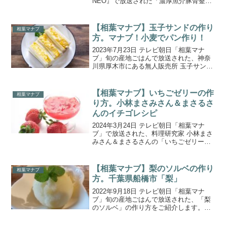
NEO』で放送された「濃厚魚介豚骨釜
飯」の作り方をご紹介します。現在暫定
チャンピオン「芋煮釜飯」に挑むのは、
なんとも怪しい名前の「罰釜飯」、中華
【相葉マナブ】玉子サンドの作り
相葉マナブ
おこわ風の釜飯...
方。マナブ！小麦でパン作り！
2023年7月23日 テレビ朝日「相葉マナ
ブ」旬の産地ごはんで放送された、神奈
川県厚木市にある無人販売所 玉子サンド
研究所 ヤマモトヤの「玉子サンド」の作
り方をご紹介します。今週は、神奈川県
伊勢原市で収穫した小麦を使い、全国の
【相葉マナブ】いちごゼリーの作
相葉マナブ
ご当地パンをイ...
り方。小林まさみさん＆まさるさ
んのイチゴレシピ
2024年3月24日 テレビ朝日「相葉マナ
ブ」で放送された、料理研究家 小林まさ
みさん＆まさるさんの「いちごゼリー」
の作り方をご紹介します。今回の食材
は、栃木県芳賀郡益子町の「いちご」で
す。農家さんは17種類ものいちごを育て
【相葉マナブ】梨のソルベの作り
相葉マナブ
ていて、中でも農...
方。千葉県船橋市「梨」
2022年9月18日 テレビ朝日「相葉マナ
ブ」旬の産地ごはんで放送された、「梨
のソルベ」の作り方をご紹介します。今
回の食材は、千葉県船橋市で栽培されて
いる『梨』。糖度が高くジューシーな“豊