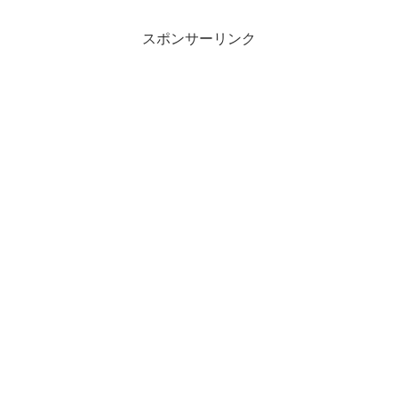
水”、糖度が高く酸味が少ない“あきづ
き”、むせるほど...
スポンサーリンク