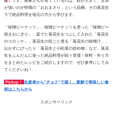
生
』です。農家さんが育てているのは、粒が大きく、甘み
が強いのが特徴の「おおまさり」という品種。その落花生
ラで絶品料理を地元の方から学びます。
「味噌ピーナッツ」、味噌ピーナッツを塗った「味噌ピー
焼きおにぎり」、茹でた落花生をつぶして入れた「落花生
のコロッケ」、落花生の殻ごと煮る「落花生の味噌汁」、
おかずにぴったり「落花生と小松菜の炒め物」など、落花
生をふんだんに使った絶品料理が続々登場！材料・作り方
をまとめたレシピをご紹介しますので、ぜひ参考にしてみ
てくださいね！
Pickup！
生産者から“チョク”で届く。新鮮で美味しい食
材はこちらから
スポンサーリンク