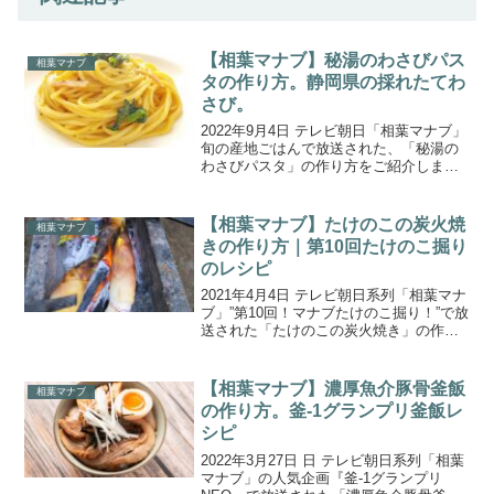
【相葉マナブ】秘湯のわさびパス
相葉マナブ
タの作り方。静岡県の採れたてわ
さび。
2022年9月4日 テレビ朝日「相葉マナブ」
旬の産地ごはんで放送された、「秘湯の
わさびパスタ」の作り方をご紹介しま
す。今回は、わさびの産地である静岡県
に行き、採れたてのわさびでそばを食べ
る企画『採れたてわさびで打ち立てのそ
【相葉マナブ】たけのこの炭火焼
相葉マナブ
ばを食べよう！』。...
きの作り方｜第10回たけのこ掘り
のレシピ
2021年4月4日 テレビ朝日系列「相葉マナ
ブ」”第10回！マナブたけのこ掘り！”で放
送された「たけのこの炭火焼き」の作り
方をご紹介します。今年で放送開始9年目
に突入した相葉マナブは、今週の放送よ
り、1時間に放送時間が拡大！人気企画の
【相葉マナブ】濃厚魚介豚骨釜飯
相葉マナブ
「釜-...
の作り方。釜-1グランプリ釜飯レ
シピ
2022年3月27日 日 テレビ朝日系列「相葉
マナブ」の人気企画『釜-1グランプリ