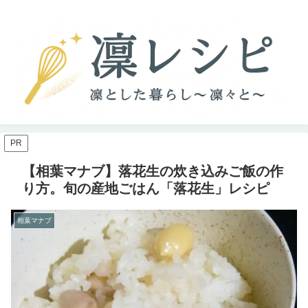
PR
【相葉マナブ】落花生の炊き込みご飯の作
り方。旬の産地ごはん「落花生」レシピ
相葉マナブ