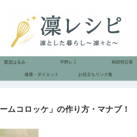
栗原はるみ
平野レミ
和田明日香
健康・ダイエット
お役立ちリンク集
ームコロッケ」の作り方・マナブ！
）