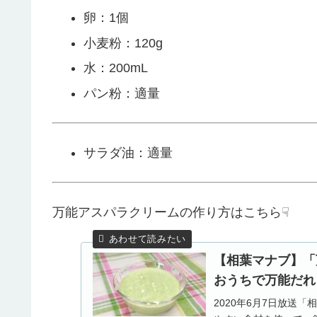
卵：1個
小麦粉：120g
水：200mL
パン粉：適量
サラダ油：適量
万能アスパラクリームの作り方はこちら☟
【相葉マナブ】「
おうちで万能だれ！（
2020年6月7日放送