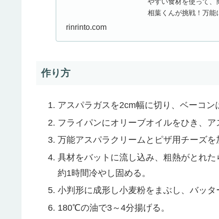
やすい食材を使って、
相葉くんが挑戦！万能
能だれを作ってお料...
rinrinto.com
作り方
アスパラガスを2cm幅に切り、ベーコン
フライパンにオリーブオイルをひき、ア
万能アスパラクリームとピザ用チーズを
具材をバットに流し込み、粗熱がとれた
約1時間冷やし固める。
小判形に成形し小麦粉をまぶし、バッタ
180℃の油で3～4分揚げる。