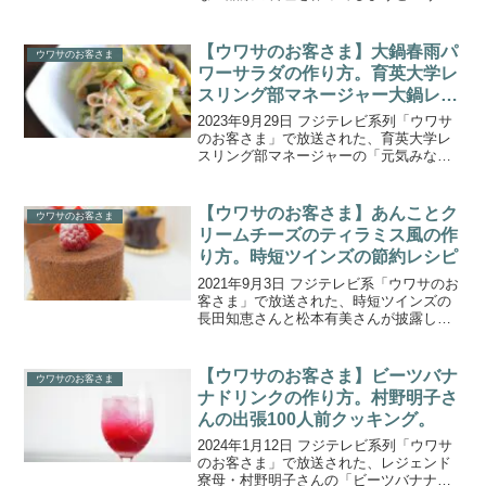
たな超時短主婦が登場！！全国に１３５
店舗を展開する主婦の味方・イトーヨー
カドーの食材で、節約を兼ねた超時短料
【ウワサのお客さま】大鍋春雨パ
ウワサのお客さま
理の数々を披露してく...
ワーサラダの作り方。育英大学レ
スリング部マネージャー大鍋レシ
ピ。
2023年9月29日 フジテレビ系列「ウワサ
のお客さま」で放送された、育英大学レ
スリング部マネージャーの「元気みなぎ
る！大鍋春雨パワーサラダ」の作り方を
ご紹介します。育英大学レスリング部マ
ネージャーの“大鍋ガールズ”が登場！今回
【ウワサのお客さま】あんことク
ウワサのお客さま
は他大学との...
リームチーズのティラミス風の作
り方。時短ツインズの節約レシピ
2021年9月3日 フジテレビ系「ウワサのお
客さま」で放送された、時短ツインズの
長田知恵さんと松本有美さんが披露し
た、激安スーパー・オーケーの食材を使
った映える節約パーティー料理「あんこ
とクリームチーズのティラミス風」の作
【ウワサのお客さま】ビーツバナ
ウワサのお客さま
り方をご紹介します...
ナドリンクの作り方。村野明子さ
んの出張100人前クッキング。
2024年1月12日 フジテレビ系列「ウワサ
のお客さま」で放送された、レジェンド
寮母・村野明子さんの「ビーツバナナド