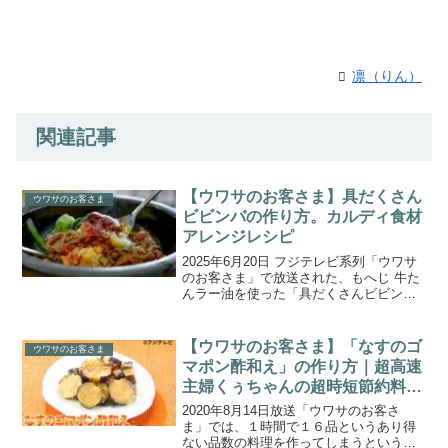
凛（りん）
関連記事
【ウワサのお客さま】具だくさん
ウワサのお客さま
ビビンバの作り方。カルディ食材
アレンジレシピ
2025年6月20日 フジテレビ系列「ウワサ
のお客さま」で放送された、もへじ 牛た
んラー油を使った「具だくさんビビン
バ」の作り方をご紹介します。『カルデ
ィコーヒーファーム』でウワサのママ芸
人が登場！普段からカルディ調味料を愛
【ウワサのお客さま】「なすのゴ
ウワサのお客さま
用する森三中の村...
マポン酢和え」の作り方｜超高速
主婦くぅちゃんの超時短節約料理
レシピ(2020.8.14)
2020年8月14日放送「ウワサのお客さ
ま」では、１時間で１６品というあり得
ない品数の料理を作ってしまうという新