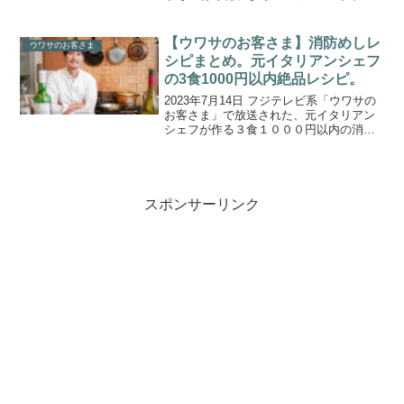
リンク」の作り方をご紹介します。レジ
ェンド寮母・村野明子さんの出張豪快ク
ッキング企画！今回は、“箱根駅伝”に出場
【ウワサのお客さま】消防めしレ
ウワサのお客さま
した駿河台大...
シピまとめ。元イタリアンシェフ
の3食1000円以内絶品レシピ。
2023年7月14日 フジテレビ系「ウワサの
お客さま」で放送された、元イタリアン
シェフが作る３食１０００円以内の消防
めしのレシピを一覧にまとめましたの
で、ご紹介します。全国1711カ所ある消
防署の中でナンバーワンとの呼び声が高
い“消防めし隊...
スポンサーリンク