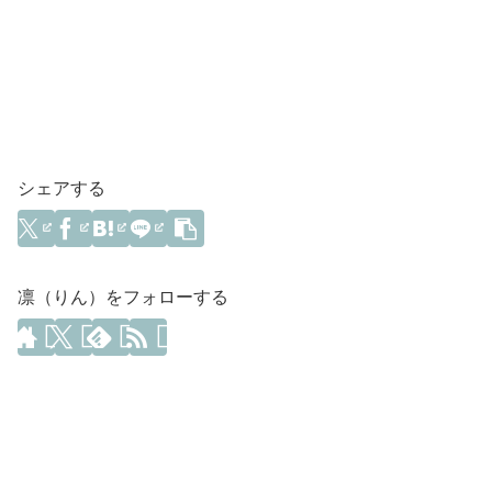
シェアする
凛（りん）をフォローする