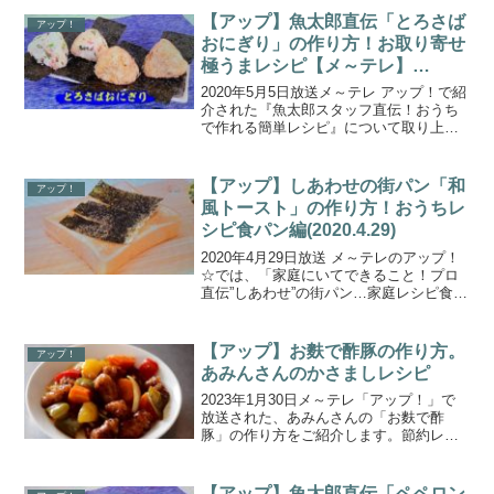
テレビや本で話題の時短料理研究家いと
【アップ】魚太郎直伝「とろさば
アップ！
えり...
おにぎり」の作り方！お取り寄せ
極うまレシピ【メ～テレ】
(2020.5.5)
2020年5月5日放送メ～テレ アップ！で紹
介された『魚太郎スタッフ直伝！おうち
で作れる簡単レシピ』について取り上げ
ます。魚太郎のお取り寄せを使って”極う
ま”アレンジレシピが４つ登場！こちらで
は、魚太郎のお取り寄せ食材「とろさ
【アップ】しあわせの街パン「和
アップ！
ば」を使った極...
風トースト」の作り方！おうちレ
シピ食パン編(2020.4.29)
2020年4月29日放送 メ～テレのアップ！
☆では、「家庭にいてできること！プロ
直伝”しあわせ”の街パン…家庭レシピ食パ
ン編」が特集！こちらでは、岐阜市・エ
スプリのパン職人 吉村学シェフが教えて
くださった、食パンの簡単アレンジレシ
【アップ】お麩で酢豚の作り方。
アップ！
ピ「和風ト...
あみんさんのかさましレシピ
2023年1月30日メ～テレ「アップ！」で
放送された、あみんさんの「お麩で酢
豚」の作り方をご紹介します。節約レシ
ピ本で話題のあみんさんが、ホットプレ
ートに直接材料を投入！豆腐でボリュー
ミー煮込みハンバーグ、麸で肉のジュー
【アップ】魚太郎直伝「ペペロン