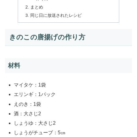
まとめ
同じ日に放送されたレシピ
きのこの唐揚げの作り方
材料
マイタケ：1袋
エリンギ：1パック
えのき：1袋
酒：大さじ2
しょうゆ：大さじ2
しょうがチューブ：5㎝