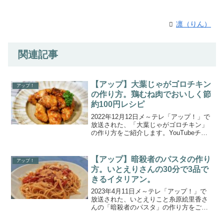
凛（りん）
関連記事
【アップ】大葉じゃがゴロチキン
アップ！
の作り方。鶏むね肉でおいしく節
約100円レシピ
2022年12月12日メ～テレ「アップ！」で
放送された、「大葉じゃがゴロチキン」
の作り方をご紹介します。YouTubeチャ
ンネル登録者数100万人、節約レシピで大
人気な岐阜県在住のかっちゃんねるの
「かっちゃん」さんが、鶏むね肉を使っ
【アップ】暗殺者のパスタの作り
アップ！
ておいし...
方。いとえりさんの30分で3品で
きるイタリアン。
2023年4月11日メ～テレ「アップ！」で
放送された、いとえりこと糸原絵里香さ
んの「暗殺者のパスタ」の作り方をご紹
介します。YouTube動画のお得ワザを実
践・検証する「TOKU-Tube」。今回は、