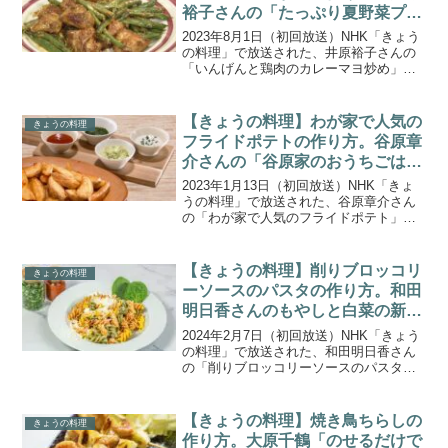
裕子さんの「たっぷり夏野菜プラ
ス１」。
2023年8月1日（初回放送）NHK「きょう
の料理」で放送された、井原裕子さんの
「いんげんと鶏肉のカレーマヨ炒め」の
作り方をご紹介します。夏の食卓の主役
は、みずみずしい夏野菜！合わせるメイ
ン食材をあえて１つに絞り、シンプルな
【きょうの料理】わが家で人気の
きょうの料理
料理で旬の味わい...
フライドポテトの作り方。谷原章
介さんの「谷原家のおうちごは
ん」
2023年1月13日（初回放送）NHK「きょ
うの料理」で放送された、谷原章介さん
の「わが家で人気のフライドポテト」の
作り方をご紹介します。谷原さんが学生
時代に通った喫茶店の味がベースの「ス
パゲッティミートグラタン」、谷原家の
【きょうの料理】削りブロッコリ
きょうの料理
子どもたちの一番...
ーソースのパスタの作り方。和田
明日香さんのもやしと白菜の新レ
シピ。
2024年2月7日（初回放送）NHK「きょう
の料理」で放送された、和田明日香さん
の「削りブロッコリーソースのパスタ」
の作り方をご紹介します。和田明日香さ
んがいつもの野菜の新たなおいしさを引
き出す料理を紹介する「明日香と飯尾の
【きょうの料理】焼き鳥ちらしの
きょうの料理
気になる!野菜の...
作り方。大原千鶴「のせるだけで