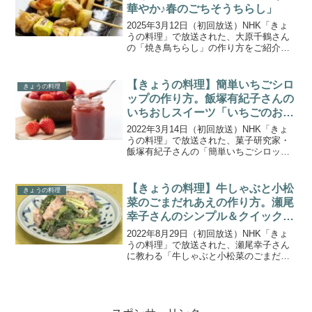
華やか♪春のごちそうちらし」
2025年3月12日（初回放送）NHK「きょ
うの料理」で放送された、大原千鶴さん
の「焼き鳥ちらし」の作り方をご紹介し
ます。「大原千鶴のこれから楽しむ大人
時間」3月のテーマは「のせるだけで華や
か♪春のごちそうちらし」。基本のすし飯
【きょうの料理】簡単いちごシロ
きょうの料理
に具材をのせ...
ップの作り方。飯塚有紀子さんの
いちおしスイーツ「いちごのお菓
子」
2022年3月14日（初回放送）NHK「きょ
うの料理」で放送された、菓子研究家・
飯塚有紀子さんの「簡単いちごシロッ
プ」の作り方をご紹介します。今月のい
ちおしスイーツは、いちごをふんだんに
使った、初心者でも簡単にできるお菓子
【きょうの料理】牛しゃぶと小松
きょうの料理
をご紹介。混ぜて焼...
菜のごまだれあえの作り方。瀬尾
幸子さんのシンプル＆クイック和
食
2022年8月29日（初回放送）NHK「きょ
うの料理」で放送された、瀬尾幸子さん
に教わる「牛しゃぶと小松菜のごまだれ
あえ」の作り方をご紹介します。残暑が
続くいま、食卓から秋の気分を先取りす
る、シンプル&クイックな調理がうれしい
手軽な和食を2...