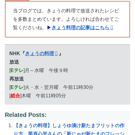
当ブログでは、きょうの料理で放送されたレシピ
を多数まとめています。よろしければ合わせてご
覧くださいね。
▶
きょう料理の記事はこちら
NHK『
きょうの料理
』
放送
[
Eテレ
]月～水曜 午後９時
再放送
[
Eテレ
]火・水・翌月曜 午前11時30分
[
総合
]木曜 午前11時05分
Related Posts:
【きょうの料理】しょうゆ漬け新たまフリットの作
り方。栗原心平さんの「新じゃが新たまのフレッシ